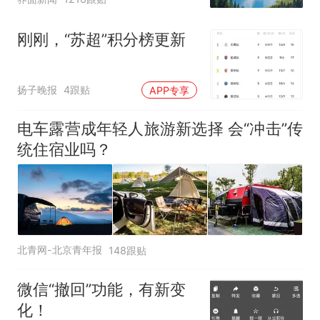
刚刚，“苏超”积分榜更新
扬子晚报
4跟贴
APP专享
电车露营成年轻人旅游新选择 会“冲击”传
统住宿业吗？
北青网-北京青年报
148跟贴
微信“撤回”功能，有新变
化！