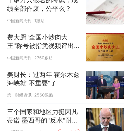
十多万人报名的考试，成
绩全部作废，公平么？
中国新闻周刊
1跟贴
费大厨"全国小炒肉大
王"称号被指凭视频评出
官方回应
中国新闻周刊
2750跟贴
美财长：过两年 霍尔木兹
海峡就“不重要”了
第一财经资讯
2560跟贴
三个国家和地区力挺因凡
蒂诺 墨西哥的"反水"耐人
寻味