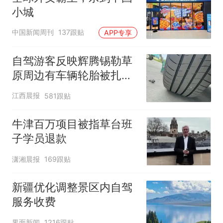
小城
中国新闻周刊
137跟贴
APP专享
自驾游客反映辉腾锡勒草
原周边有车辆轮胎被扎，
修理店铺换胎价格高达千
江西晨报
581跟贴
元，官方发布情况通报
牛津百万项目被指草台班
子学员退款
潇湘晨报
169跟贴
新疆优化调整景区内自驾
服务收费
界面新闻
1216跟贴