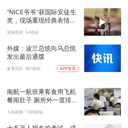
“NICE爷爷”获国际安徒生
奖，现场重现经典表情
包，向中国粉丝问好
潇湘晨报
54跟贴
外媒：波兰总统向乌总统
发出最后通牒
参考消息
881跟贴
APP专享
南航一航班乘客食用飞机
餐闹肚子 厕所外一度排长
队
大风新闻
1396跟贴