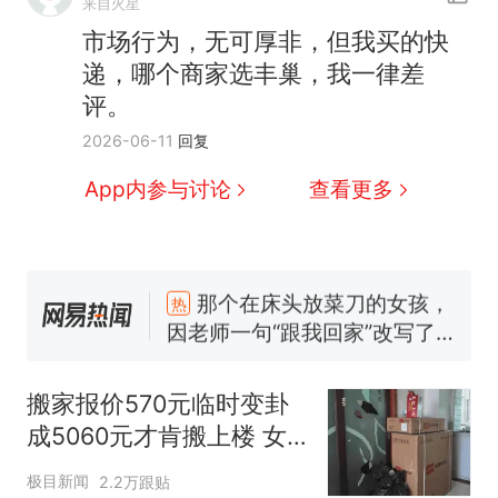
人生
搬家报价570元，搬到楼下
新
来自火星
交5060元才肯搬上楼！女子傻
市场行为，无可厚非，但我买的快
眼了……
十多万人报名的考试，成绩全
递，哪个商家选丰巢，我一律差
部作废，公平么？
评。
空调24小时开着反而更省电？
2026-06-11
回复
电力部门回应
佛山一中学招聘物理教师，笔
App内参与讨论
查看更多
试前13名均遭淘汰？教育局：
已叫停招聘，成立调查组全面
“不建议大家买深色蛋糕”上热
核查
搜，网友：天塌了！
那个在床头放菜刀的女孩，
热
因老师一句“跟我回家”改写了
人生
搬家报价570元临时变卦
成5060元才肯搬上楼 女
子傻眼
极目新闻
2.2万跟贴