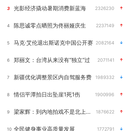
光影经济撬动暑期消费新蓝海
2326230
3
陈思诚零点晒照为佟丽娅庆生
2237149
4
马克·艾伦退出斯诺克中国公开赛
2082164
5
郑丽文：台湾从来没有“独立”过
2071141
6
新疆优化调整景区内自驾服务费
1989332
7
情侣平潭拍日出坠崖1死1伤
1900996
8
梁家辉：到内地拍戏不是北上是回归
1876622
9
全民健身事业高质量发展
1772791
10