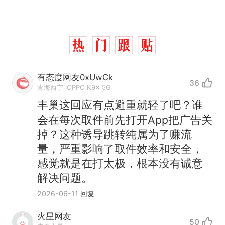
有态度网友0xUwCk
36
青海西宁
OPPO K9x 5G
丰巢这回应有点避重就轻了吧？谁
会在每次取件前先打开App把广告关
掉？这种诱导跳转纯属为了赚流
量，严重影响了取件效率和安全，
感觉就是在打太极，根本没有诚意
解决问题。
2026-06-11
回复
那个在床头放菜刀的女孩，
热
因老师一句“跟我回家”改写了
火星网友
50