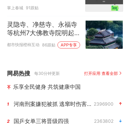
掌上春城
91跟贴
灵隐寺、净慈寺、永福寺
等杭州7大佛教寺院明起
临时关闭，别跑空了
都市快报橙柿互动
86跟贴
APP专享
网易热搜
每30分钟更新
打开应用 查看全部
乐享全民健身 共筑健康中国
河南刑案嫌犯被抓 逃窜时伤害多人
2396900
1
国乒女单三将晋级四强
2363802
2