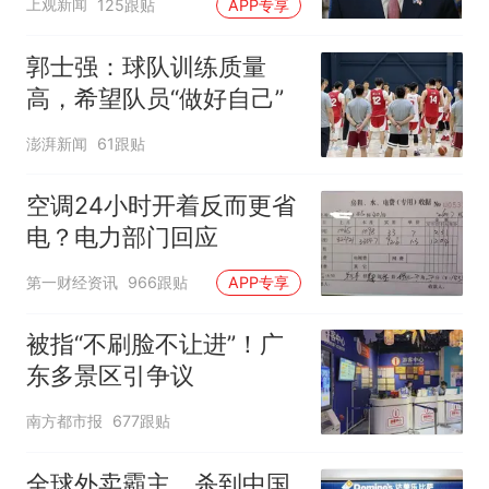
上观新闻
125跟贴
APP专享
郭士强：球队训练质量
高，希望队员“做好自己”
澎湃新闻
61跟贴
空调24小时开着反而更省
电？电力部门回应
第一财经资讯
966跟贴
APP专享
被指“不刷脸不让进”！广
东多景区引争议
南方都市报
677跟贴
全球外卖霸主，杀到中国