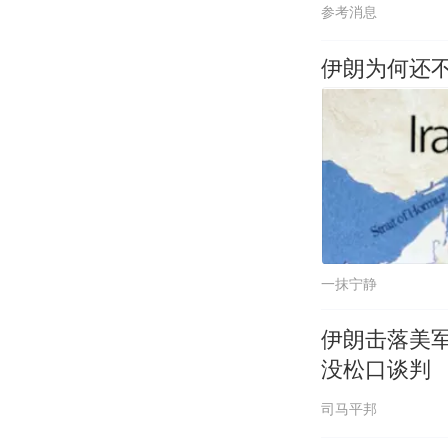
参考消息
伊朗为何还
一抹宁静
伊朗击落美
没松口谈判
司马平邦