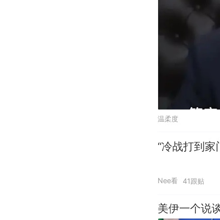
温柔度
“冷战打到家
Nee看
41跟贴
美伊一个说