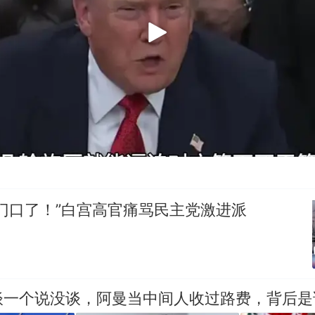
门口了！”白宫高官痛骂民主党激进派
谈一个说没谈，阿曼当中间人收过路费，背后是