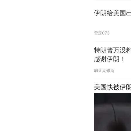
伊朗给美国
雪莲073
特朗普万没
感谢伊朗！
胡莱克修斯
美国快被伊