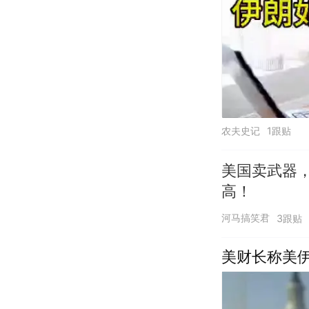
农夫史记
1跟贴
美国卖武器
高！
河马搞笑君
3跟贴
美财长称美