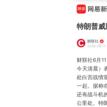
特朗普威
财联社
2026-06-11 
财联社6月1
今天清晨）
处白宫战情
一起。据称
还有战斗机
公里处。特