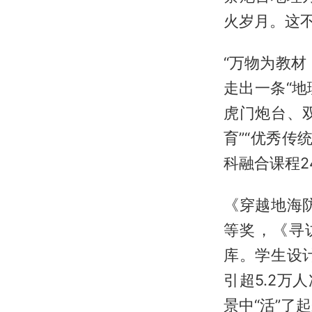
火岁月。这不
“万物为教
走出一条“
虎门炮台、
育”“优秀传
科融合课程2
《穿越地海
等奖，《寻
库。学生设
引超5.2万
景中“活”了