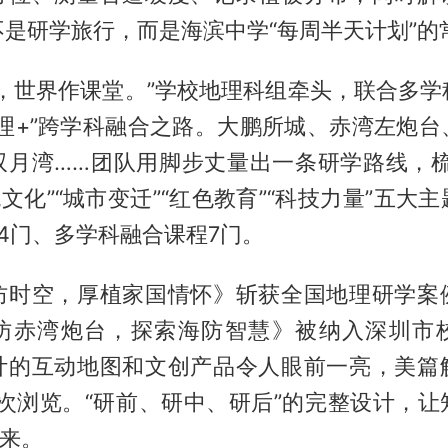
是研学旅行，而是海滨中学“每周半天计划”的
材，世界作课堂。”学校地理科组牵头，联合多学
地理+”跨学科融合之路。大鹏所城、赤湾左炮台
双月湾……团队用脚步丈量出一条研学路线，梳
统文化”“城市变迁”“红色教育”“科技力量”五大
4门、多学科融合课程7门。
防时空，厚植家国情怀》斩获全国地理研学案
访赤湾炮台，探索海防智慧》被纳入深圳市
计的互动地图和文创产品令人眼前一亮，美篇
人次浏览。“研前、研中、研后”的完整设计，
起来。