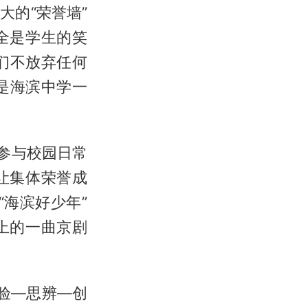
的“荣誉墙”
全是学生的笑
们不放弃任何
是海滨中学一
参与校园日常
让集体荣誉成
“海滨好少年”
上的一曲京剧
体验—思辨—创