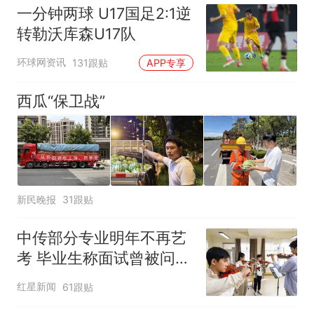
一分钟两球 U17国足2:1逆
转勒沃库森U17队
环球网资讯
131跟贴
APP专享
西瓜“保卫战”
新民晚报
31跟贴
中传部分专业明年不再艺
考 毕业生称面试曾被问
“如何策划晚会” 专家：遏
红星新闻
61跟贴
制“艺考捷径化”