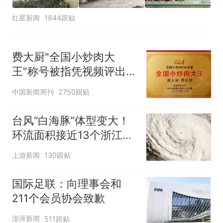
红星新闻
1844跟贴
费大厨"全国小炒肉大
王"称号被指凭视频评出
官方回应
中国新闻周刊
2750跟贴
台风“白海豚”体型变大！
环流面积接近13个浙江那
么大
上游新闻
130跟贴
国际足联：向理事会和
211个会员协会致歉
澎湃新闻
511跟贴