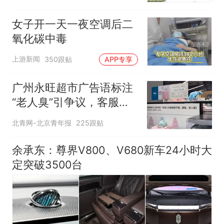
女子开一天一夜空调后二
氧化碳中毒
上游新闻
350跟贴
APP专享
广州永旺超市广告语标注
“老人臭”引争议，客服回
应
北青网-北京青年报
225跟贴
余承东：尊界V800、V680新车24小时大
定突破3500台