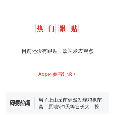
目前还没有跟贴，欢迎发表观点
那个在床头放菜刀的女孩，
热
因老师一句“跟我回家”改写了
人生
制裁瓜子饺子，美国怕什
新
App内参与讨论
么？
费大厨“全国小炒肉大王”称
号，仅凭视频评出？中国烹饪
协会回应
男子上山采菌偶然发现鸡枞菌
窝，原地守1天等它长大：挖了
140多朵
美国渔民钓获鲨鱼徒手将其拽