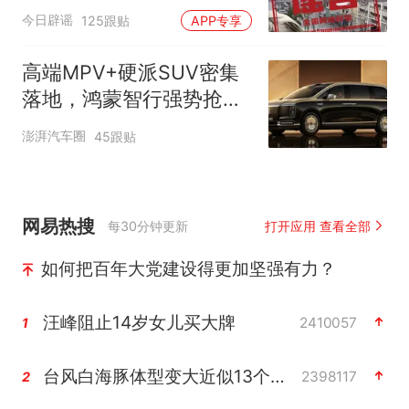
（2026·08·06）
今日辟谣
125跟贴
APP专享
高端MPV+硬派SUV密集
落地，鸿蒙智行强势抢占
自主高端市场制高点
澎湃汽车圈
45跟贴
网易热搜
每30分钟更新
打开应用 查看全部
如何把百年大党建设得更加坚强有力？
汪峰阻止14岁女儿买大牌
2410057
1
台风白海豚体型变大近似13个浙江面积
2398117
2