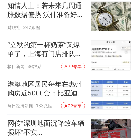
知情人士：若未来几周通
胀数据偏热 沃什准备好加
息
财联社
242跟贴
“立秋的第一杯奶茶”又爆
单了，上海有门店排队超
500杯，店员：今天奶茶
极目新闻
36跟贴
APP专享
店都很忙，要等2个多小
时
港澳地区居民每年在惠州
购房近5000套；比亚迪销
量跻身全球车企第六丨大
每日经济新闻
133跟贴
APP专享
湾区财经早参
网传“深圳地面沉降致车辆
损坏”不实