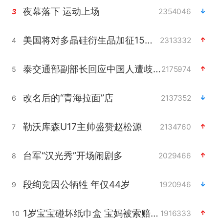
夜幕落下 运动上场
2354046
3
美国将对多晶硅衍生品加征15%关税
2313332
4
泰交通部副部长回应中国人遭歧视手势
2175974
5
改名后的“青海拉面”店
2137352
6
勒沃库森U17主帅盛赞赵松源
2134760
7
台军“汉光秀”开场闹剧多
2029466
8
段绚竞因公牺牲 年仅44岁
1920946
9
1岁宝宝碰坏纸巾盒 宝妈被索赔924元
1916333
10