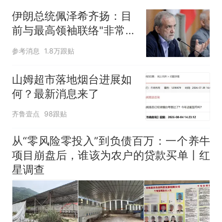
回大海 目击者直呼震惊 （视频
伊朗总统佩泽希齐扬：目
来源：参考消息）
笔试第一被第二名传话劝弃考
前与最高领袖联络"非常困
官方通报
难"
那个在床头放菜刀的女孩，
热
参考消息
1.8万跟贴
因老师一句“跟我回家”改写了
人生
山姆超市落地烟台进展如
何？最新消息来了
齐鲁壹点
98跟贴
从“零风险零投入”到负债百万：一个养牛
项目崩盘后，谁该为农户的贷款买单丨红
星调查