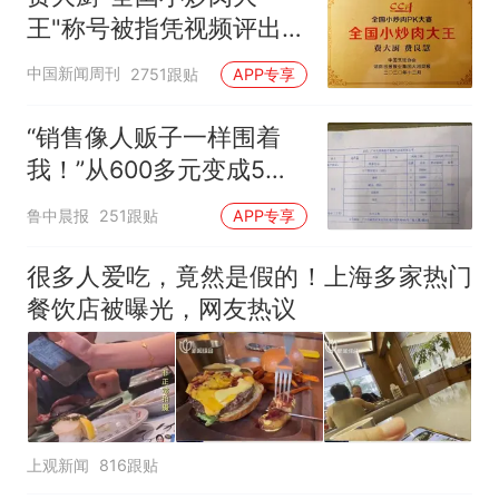
王"称号被指凭视频评出
官方回应
中国新闻周刊
2751跟贴
APP专享
“销售像人贩子一样围着
我！”从600多元变成5万
元，57岁保洁阿姨做医美
鲁中晨报
251跟贴
APP专享
后眼睛肿到流泪、视物模
糊
很多人爱吃，竟然是假的！上海多家热门
餐饮店被曝光，网友热议
上观新闻
816跟贴