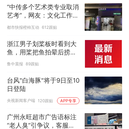
“中传多个艺术类专业取消
艺考”，网友：文化工作者
一定要有文化，这句话的
都市快报橙柿互动
612跟贴
含金量还在持续上升
浙江男子划桨板时看到大
鱼，用桨把鱼拍晕后捞
起；当事人：鱼重7斤6
鲁中晨报
89跟贴
两，做成红烧辣子鱼块，
味道很好
台风"白海豚"将于9日至10
日登陆
央视新闻客户端
120跟贴
APP专享
广州永旺超市广告语标注
“老人臭”引争议，客服回