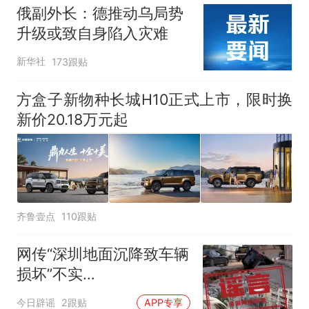
俄副外长：德推动乌局势
升级或致自身陷入灾难
新华社
173跟贴
方盒子新物种长城H10正式上市，限时换
新价20.18万元起
齐鲁壹点
110跟贴
网传“深圳地面沉降致车辆
损坏”不实
（2026·08·06）
今日辟谣
2跟贴
APP专享