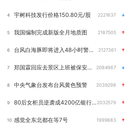
宇树科技发行价格150.80元/股
2221637
4
我国编制完成新版全月地质图
2187505
5
台风白海豚即将进入48小时警戒线
2127361
6
郑国霖回应去景区上班被保安拦下
2084967
7
中央气象台发布台风黄色预警
2039298
8
80后女柜员逆袭成4200亿银行副行长
2032579
9
感觉全东北都在等7号
1999883
10