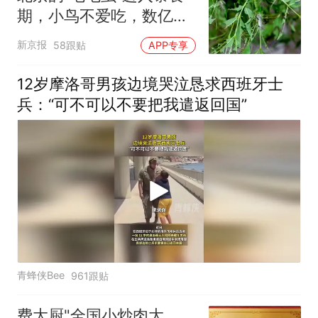
改签但没兑现
期，小鸟不爱吃，数亿头
小蜂迎战
新京报
58跟贴
APP专享
12岁摩洛哥男孩边境哭泣恳求西班牙士
兵：“可不可以不要把我遣返回国”
青蜂侠Bee
961跟贴
费大厨"全国小炒肉大