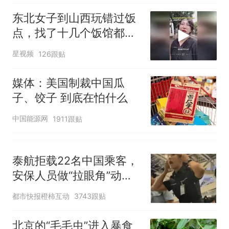
东北女子到山西玩错过饭
点，找了十几个饭馆都没
开门：午休到几点
星视频
126跟贴
媒体：美国制裁中国瓜
子、饺子 到底在怕什么
中国能源网
1911跟贴
泰航拒载22名中国乘客，
安保人员做“拉眼角”动
作，泰国机场最新回应：
都市快报橙柿互动
3743跟贴
拒绝登机决定由航司作
出；亲历者：曾承诺免费
北京的“毛毛虫”进入暴食