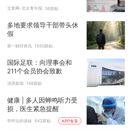
应
北青网-北京青年报
36跟贴
多地要求领导干部带头休
假
第一财经资讯
1550跟贴
国际足联：向理事会和
211个会员协会致歉
澎湃新闻
148跟贴
健康 | 多人因蝉鸣听力受
损，医生紧急提醒
学申论的谈妹
642跟贴
APP专享