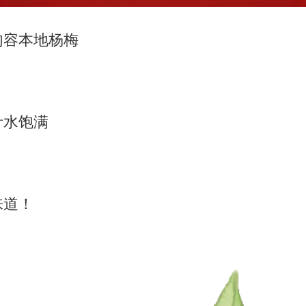
句容本地杨梅
汁水饱满
味道！