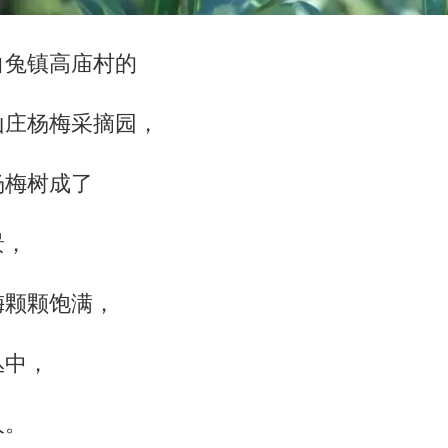
白兔镇高庙村的
山庄杨梅采摘园，
杨梅树成了
景，
梅颗颗饱满，
丛中，
人。