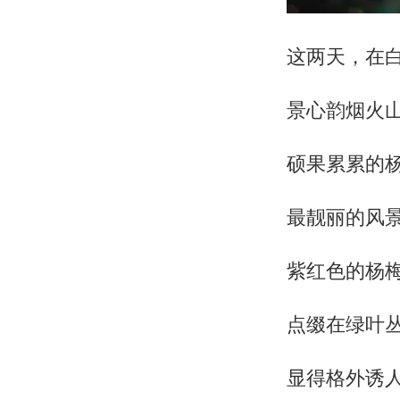
这两天，在
景心韵烟火
硕果累累的
最靓丽的风
紫红色的杨
点缀在绿叶
显得格外诱