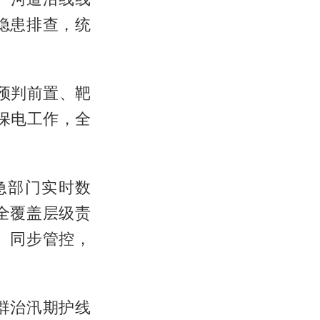
隐患排查，统
预判前置、靶
保电工作，全
急部门实时数
全覆盖层级责
、同步管控，
群治汛期护线