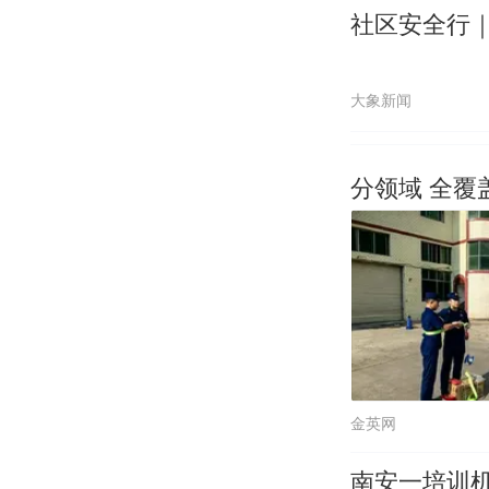
社区安全行｜
大象新闻
分领域 全
金英网
南安一培训