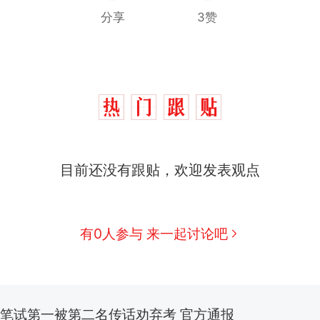
分享
3赞
目前还没有跟贴，欢迎发表观点
那个在床头放菜刀的女孩，因老师一句“跟我回家”
热
费大厨“全国小炒肉大王”称号，仅凭视频评出？中
新
有0人参与 来一起讨论吧
应
美国渔民钓获鲨鱼徒手将其拽回大海 目击者直呼震惊
参考消息）
笔试第一被第二名传话劝弃考 官方通报