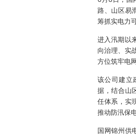
路、山区易
筹抓实电力
进入汛期以
向治理、实
方位筑牢电
该公司建立
据，结合山
任体系，实
推动防汛保
国网锦州供