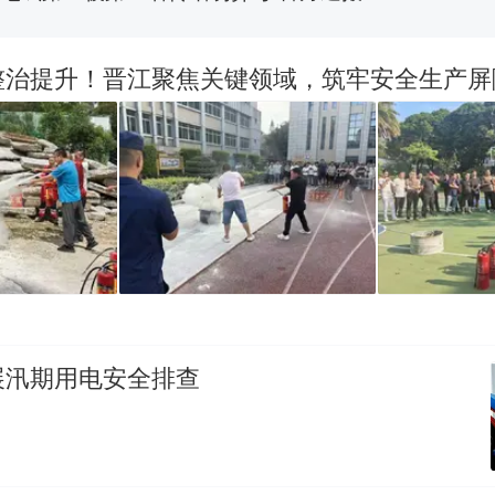
佛山一中学招聘物理教师，笔试前13名均遭淘汰？教
招聘，成立调查组全面核查
整治提升！晋江聚焦关键领域，筑牢安全生产屏
台风"白海豚"中心附近最大风力已达15级 最新研判
那个在床头放菜刀的女孩，因老师一句“跟我回家”
热
展汛期用电安全排查