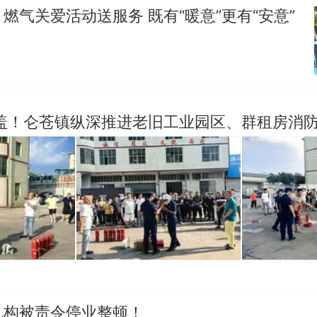
燃气关爱活动送服务 既有“暖意”更有“安意”
覆盖！仑苍镇纵深推进老旧工业园区、群租房消
机构被责令停业整顿！