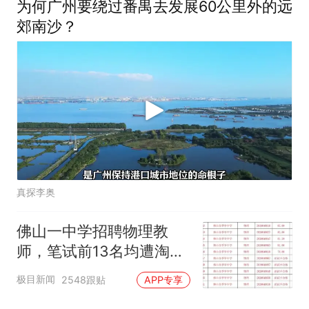
为何广州要绕过番禺去发展60公里外的远
郊南沙？
真探李奥
佛山一中学招聘物理教
师，笔试前13名均遭淘
汰？教育局：已叫停招
极目新闻
2548跟贴
APP专享
聘，成立调查组全面核查