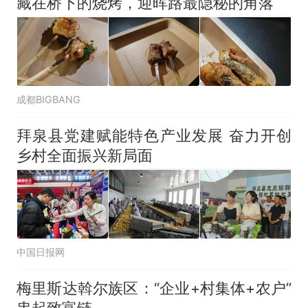
藏在桥下的烧烤，迎晖路最隐秘的角落
成都BIGBANG
拜泉县党建赋能特色产业发展 奋力开创
乡村全面振兴新局面
中国日报网
梅里斯达斡尔族区：“企业+村集体+农户”
串起致富链