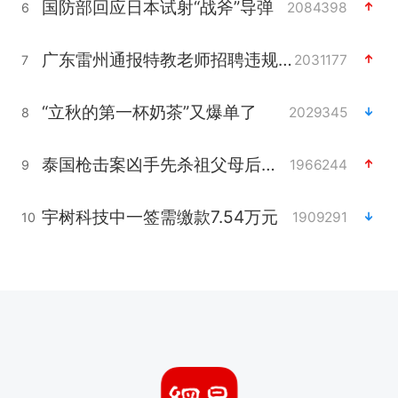
国防部回应日本试射“战斧”导弹
2084398
6
广东雷州通报特教老师招聘违规事件
2031177
7
“立秋的第一杯奶茶”又爆单了
2029345
8
泰国枪击案凶手先杀祖父母后行凶
1966244
9
宇树科技中一签需缴款7.54万元
1909291
10