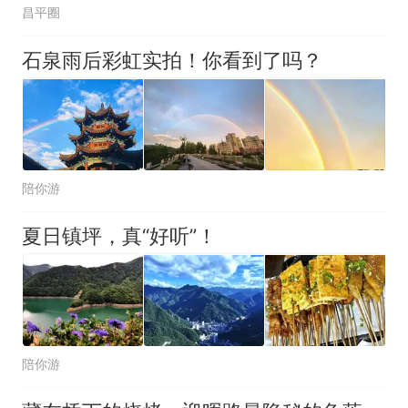
昌平圈
石泉雨后彩虹实拍！你看到了吗？
陪你游
夏日镇坪，真“好听”！
陪你游