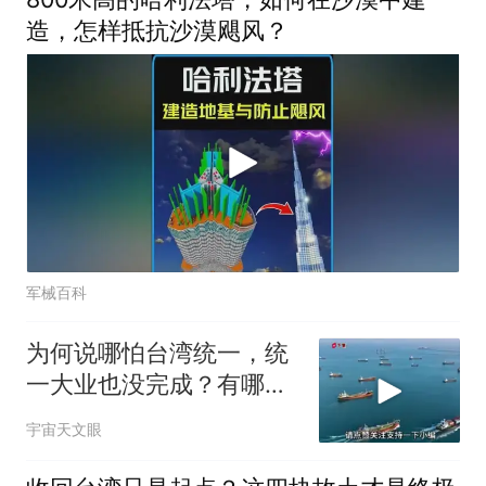
造，怎样抵抗沙漠飓风？
军械百科
为何说哪怕台湾统一，统
一大业也没完成？有哪四
块故土漂泊在外？
宇宙天文眼