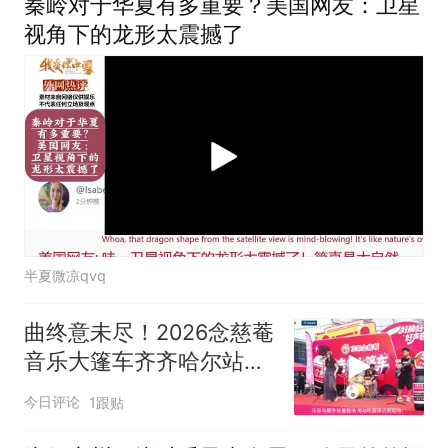
秦岭对于华夏有多重要？美国网友：卫星
视角下的龙形太震撼了
半夏微凉qvq
曲终意未尽！2026念慈菴
音乐大篷车齐齐哈尔站回
顾
今日评论
1跟贴