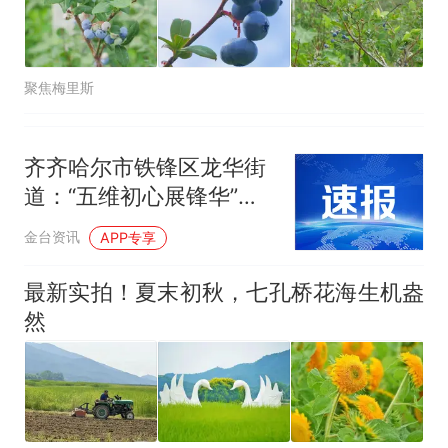
聚焦梅里斯
齐齐哈尔市铁锋区龙华街
道：“五维初心展锋华”党
建赋能街巷善治暖民心
金台资讯
APP专享
最新实拍！夏末初秋，七孔桥花海生机盎
然