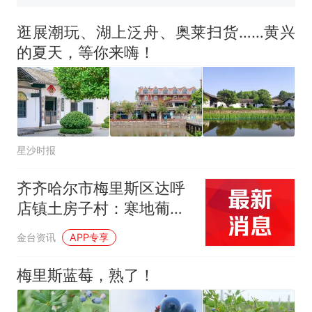
那个在床头放菜刀的女孩，
热
因老师一句“跟我回家”改写了
逛展潮玩、湖上泛舟、奥莱扫货……黄兴
人生
的夏天，等你来嗨！
星沙时报
齐齐哈尔市梅里斯区达呼
店镇土房子村：寒地葡萄
串起致富路
金台资讯
APP专享
梅里斯蓝莓，熟了！