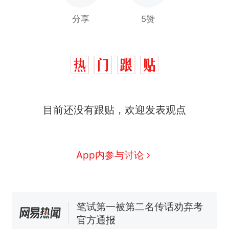
分享
5赞
那个在床头放菜刀的女孩，
热
因老师一句“跟我回家”改写了
人生
制裁瓜子饺子，美国怕什
新
目前还没有跟贴，欢迎发表观点
么？
费大厨“全国小炒肉大王”称
号，仅凭视频评出？中国烹饪
协会回应
男子上山采菌偶然发现鸡枞菌
App内参与讨论
窝，原地守1天等它长大：挖了
140多朵
美国渔民钓获鲨鱼徒手将其拽
回大海 目击者直呼震惊 （视频
来源：参考消息）
笔试第一被第二名传话劝弃考
官方通报