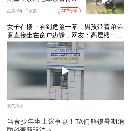
车“烧胎”
星晨视频
2跟贴
APP专享
女子在楼上看到危险一幕，男孩带着弟弟
竟直接坐在窗户边缘，网友：高层楼一定
要安装护栏啊
氧气周末
当青少年坐上议事桌！TA们解锁暑期消
防科普新玩法→