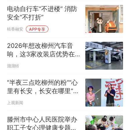
电动自行车“不进楼” 消防
安全“不打折”
桔香融安
APP专享
2026年想改柳州汽车音
响，这3家改装店优势在
哪？
溜溜转
“半夜三点吃柳州的粉”“心
里有长安，长安在哪里”，
音乐剧主创分享地域风情
上观新闻
滕州市中心人民医院举办
职工子女心理健康专题课