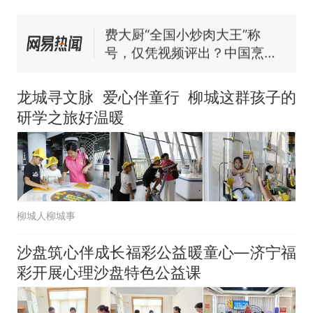
号，仅凭视频评出？中国烹饪
协会回应
台风"白海豚"中心附近最大风
力已达15级 最新研判
佛山一中学招聘物理教师，笔
试前13名均遭淘汰？教育局：
龙城寻文脉 爱心伴童行 柳城这群孩子的
已叫停招聘，成立调查组全面
笔试第一被第二名传话劝弃考
研学之旅好温暖
核查
官方通报
那个在床头放菜刀的女孩，
热
因老师一句“跟我回家”改写了
人生
柳城人柳城事
沙盘筑心伴成长福彩公益暖童心—济宁福
彩开展心理沙盘特色公益课