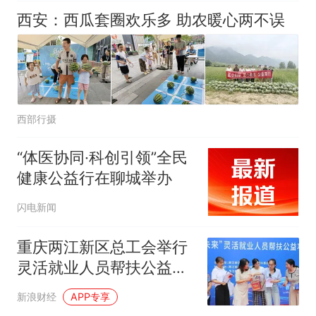
西安：西瓜套圈欢乐多 助农暖心两不误
西部行摄
“体医协同·科创引领”全民
健康公益行在聊城举办
闪电新闻
重庆两江新区总工会举行
灵活就业人员帮扶公益项
目成果展
新浪财经
APP专享