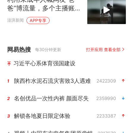
爸”博流量，多个主播账号
被封禁
澎湃新闻
APP专享
网易热搜
每30分钟更新
打开应用 查看全部
习近平心系体育强国建设
陕西柞水泥石流灾害致3人遇难
2422309
1
名创优品一次性内裤 颜面尽失
2359990
2
解锁各地夏日限定体验
2233387
3