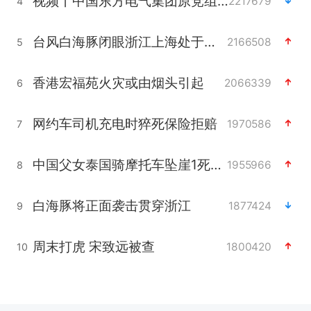
视频丨中国东方电气集团原党组副书记、董事宋致远被查
2217679
4
台风白海豚闭眼浙江上海处于危险半圆
2166508
5
香港宏福苑火灾或由烟头引起
2066339
6
网约车司机充电时猝死保险拒赔
1970586
7
中国父女泰国骑摩托车坠崖1死1伤
1955966
8
白海豚将正面袭击贯穿浙江
1877424
9
周末打虎 宋致远被查
1800420
10