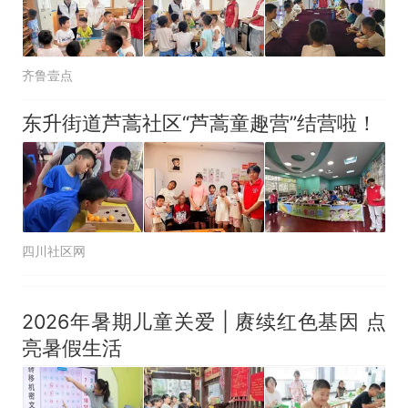
齐鲁壹点
东升街道芦蒿社区“芦蒿童趣营”结营啦！
四川社区网
2026年暑期儿童关爱 | 赓续红色基因 点
亮暑假生活