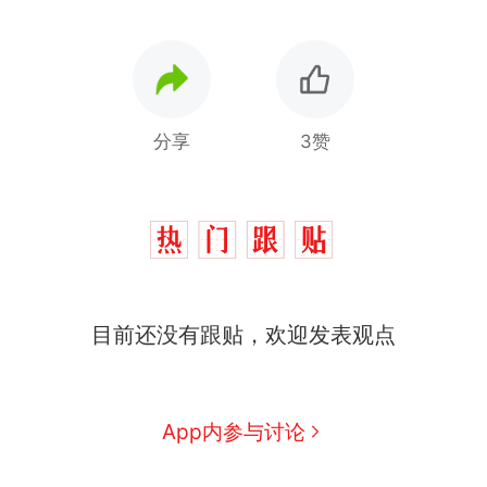
分享
3赞
目前还没有跟贴，欢迎发表观点
那个在床头放菜刀的女孩，
热
因老师一句“跟我回家”改写了
人生
搬家报价570元，搬到楼下
新
App内参与讨论
交5060元才肯搬上楼！女子傻
眼了……
费大厨“全国小炒肉大王”称