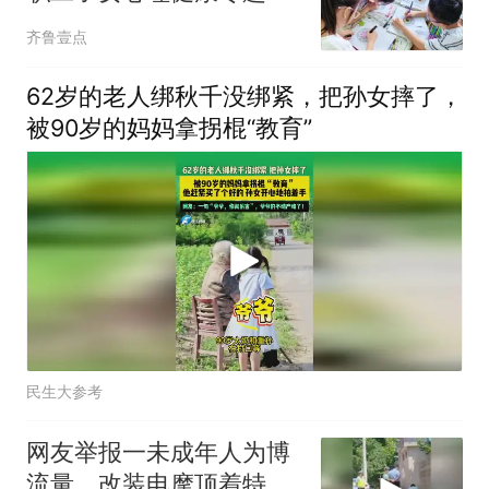
堂
齐鲁壹点
62岁的老人绑秋千没绑紧，把孙女摔了，
被90岁的妈妈拿拐棍“教育”
民生大参考
网友举报一未成年人为博
流量，改装电摩顶着特警