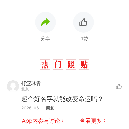
分享
11赞
那个在床头放菜刀的女孩，
热
因老师一句“跟我回家”改写了
打篮球者
人生
搬家报价570元，搬到楼下
北京
新
交5060元才肯搬上楼！女子傻
起个好名字就能改变命运吗？
眼了……
费大厨“全国小炒肉大王”称
2026-06-11
回复
号，仅凭视频评出？中国烹饪
协会回应
佛山一中学招聘物理教师，笔
App内参与讨论
查看更多
试前13名均遭淘汰？教育局：