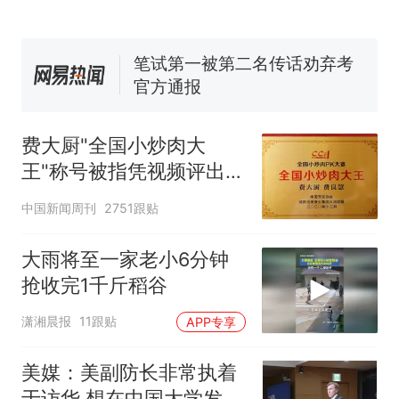
已叫停招聘，成立调查组全面
笔试第一被第二名传话劝弃考
核查
官方通报
空调24小时开着反而更省电？
电力部门回应
那个在床头放菜刀的女孩，
热
因老师一句“跟我回家”改写了
费大厨"全国小炒肉大
人生
王"称号被指凭视频评出
官方回应
中国新闻周刊
2751跟贴
大雨将至一家老小6分钟
抢收完1千斤稻谷
潇湘晨报
11跟贴
APP专享
美媒：美副防长非常执着
于访华 想在中国大学发表