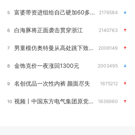
富婆带资进组给自己硬加60多场吻戏
2176584
5
白海豚将正面袭击贯穿浙江
2140763
6
男童模仿奥特曼从高处跳下致骨折
2006149
7
金饰克价一夜涨回1300元
2003495
8
名创优品一次性内裤 颜面尽失
1875212
9
视频丨中国东方电气集团原党组副书记、董事宋致远被查
1836960
10