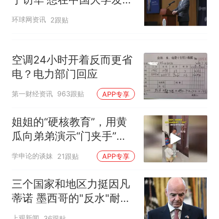
演讲
环球网资讯
2跟贴
空调24小时开着反而更省
电？电力部门回应
第一财经资讯
963跟贴
APP专享
姐姐的“硬核教育”，用黄
瓜向弟弟演示“门夹手”，
网友：果然言传不如身
学申论的谈妹
21跟贴
APP专享
教！
三个国家和地区力挺因凡
蒂诺 墨西哥的"反水"耐人
寻味
上观新闻
36跟贴