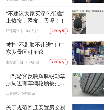
“不建议大家买深色蛋糕”
上热搜，网友：天塌了！
环球网资讯
108跟贴
APP专享
被指“不刷脸不让进”！广
东多景区引争议
南方都市报
260跟贴
APP专享
自驾游客反映辉腾锡勒草
原周边有车辆轮胎被扎，
修理店铺换胎价格高达千
江西晨报
541跟贴
元，官方发布情况通报
关于规范回迁安置房交易