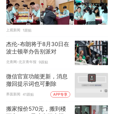
上观新闻
1跟贴
杰伦-布朗将于8月30日在
波士顿举办告别派对
北青网-北京青年报
9跟贴
微信官宣功能更新，消息
撤回提示词也可删除
界面新闻
41跟贴
APP专享
搬家报价570元，搬到楼