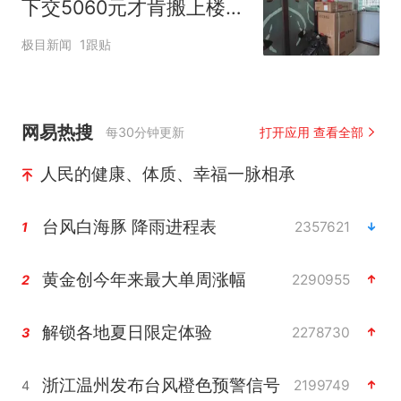
下交5060元才肯搬上楼！
女子傻眼了
极目新闻
1跟贴
网易热搜
每30分钟更新
打开应用 查看全部
人民的健康、体质、幸福一脉相承
台风白海豚 降雨进程表
2357621
1
黄金创今年来最大单周涨幅
2290955
2
解锁各地夏日限定体验
2278730
3
浙江温州发布台风橙色预警信号
2199749
4