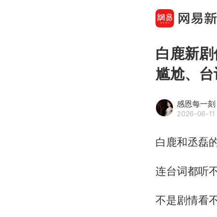
白鹿新剧
尴尬、台
感恩每一刻
2026-06-11 
白鹿和丞磊
连台词都听
不是剧情看