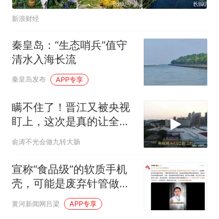
新浪财经
秦皇岛：“生态哨兵”值守
清水入海长流
秦皇岛发布
APP专享
瞒不住了！晋江又被央视
盯上，这次是真的让全国
都服气了！
俞涛不光会做九转大肠
宣称“食品级”的软质手机
壳，可能是废弃针管做
的，央视曝光
黄河新闻网吕梁
APP专享