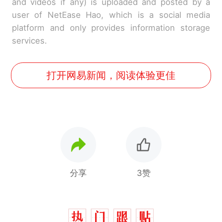
and videos if any) is uploaded and posted by a
user of NetEase Hao, which is a social media
platform and only provides information storage
services.
打开网易新闻，阅读体验更佳
分享
3赞
十多万人报名的考试，成绩
热