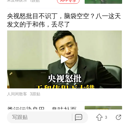
1跟贴
APP专享
央视怒批目不识丁，脑袋空空？八一这天
发文的于和伟，丢尽了
人间闲散客
3跟贴
粪污污染良田，臭味扑面
写跟贴
而来！央视曝光乡村排污
3
乱象