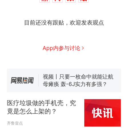
全部作废，公平么？
全球唯一没有法定首都的国
新
目前还没有跟贴，欢迎发表观点
家，刚改国名，总统就邀请中
国大使骑行绕了几乎整个国境
5万的小车卖不动，40万以上
线一圈，还曾两次到中国寻根
的抢着买
浙江人戒备 "白海豚"已创我国
App内参与讨论
纪录 带来严重影响
视频丨只要一枚命中就能让航
母瘫痪 轰-6J实力有多强？
大雨将至一家老小6分钟抢收完
1千斤稻谷
十多万人报名的考试，成绩
热
全部作废，公平么？
医疗垃圾做的手机壳，究
竟是怎么上架的？
齐鲁壹点