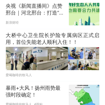
央视《新闻直播间》点赞
邢台｜河北邢台：打造“共
享物业” 补齐老旧小区服
新浪财经
务空白
大桥中心卫生院长护险专属病区正式启
用，首位失能老人顺利入住！！
爱喝咖啡的牧马人
暴雨+大风！扬州雨势最
强时段确定！
爱喝咖啡的牧马人
4跟贴