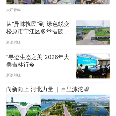
大厂青年
从“异味扰民”到“绿色蜕变”
松原市宁江区多举措破解
屠宰企业环保难题
新浪财经
“寻迹生态之美”2026年大
美吉林行�
新浪财经
向新向上 河北力量 ｜百里滹沱碧