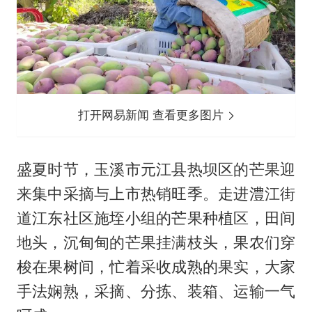
打开网易新闻 查看更多图片
盛夏时节，玉溪市元江县热坝区的芒果迎
来集中采摘与上市热销旺季。走进澧江街
道江东社区施垤小组的芒果种植区，田间
地头，沉甸甸的芒果挂满枝头，果农们穿
梭在果树间，忙着采收成熟的果实，大家
手法娴熟，采摘、分拣、装箱、运输一气