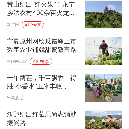
荒山结出“红火果”！永宁
乡法衣村400余亩火龙果
丰产，特色产业铺就富民
新广网
APP专享
路
宁夏原州网纹瓜错峰上市
数字农业铺就甜蜜致富路
中国网三农
APP专享
一年两茬，千亩飘香！得
胜“小香水”玉米丰收，从
田间直甜到餐桌
半岛晨报
沃野结出红莓果尚志铺就
振兴路