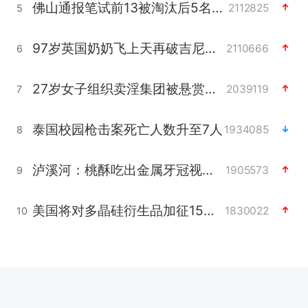
佛山通报笔试前13被淘汰后5名进体检
2112825
5
97岁英国奶奶飞上天再破吉尼斯纪录
2110666
6
27岁女子组织卖淫集团被悬赏通缉
2039119
7
泰国校园枪击案死亡人数升至7人
1934085
8
泸溪河：桃酥吃出金属牙冠视频不实
1905573
9
美国将对多晶硅衍生品加征15%关税
1830022
10