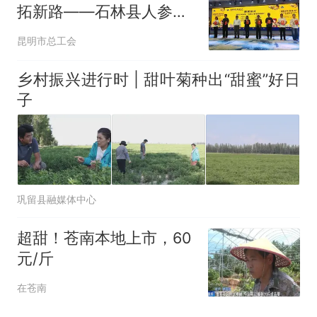
拓新路——石林县人参果
短视频创作大赛圆满落幕
昆明市总工会
乡村振兴进行时 | 甜叶菊种出“甜蜜”好日
子
巩留县融媒体中心
超甜！苍南本地上市，60
元/斤
在苍南