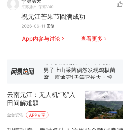
李源浩天
江苏扬州
荣耀V40
祝元江芒果节圆满成功
那个在床头放菜刀的女孩，
热
2026-06-11
回复
因老师一句“跟我回家”改写了
人生
制裁瓜子饺子，美国怕什
新
App内参与讨论
查看更多
么？
费大厨“全国小炒肉大王”称
号，仅凭视频评出？中国烹饪
协会回应
男子上山采菌偶然发现鸡枞菌
窝，原地守1天等它长大：挖了
140多朵
美国渔民钓获鲨鱼徒手将其拽
回大海 目击者直呼震惊 （视频
云南元江：无人机“飞”入
来源：参考消息）
笔试第一被第二名传话劝弃考
田间解难题
官方通报
那个在床头放菜刀的女孩，
热
金台资讯
APP专享
因老师一句“跟我回家”改写了
人生