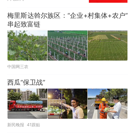
梅里斯达斡尔族区：“企业+村集体+农户”
串起致富链
中国网三农
西瓜“保卫战”
新民晚报
41跟贴