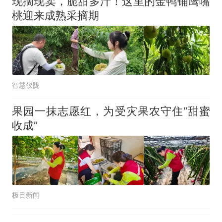
现摘现卖，脆甜多汁！这里的金鸭铺鹰嘴
桃迎来成熟采摘期
智慧仪陇
果园一抹志愿红，为受灾果农守住“甜蜜
收成”
极目新闻