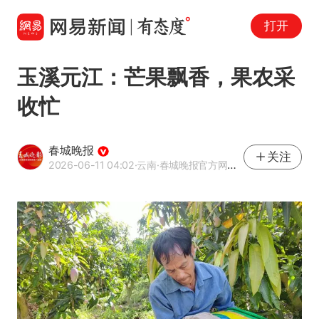
打开
玉溪元江：芒果飘香，果农采
收忙
春城晚报
关注
2026-06-11 04:02
·云南
·春城晚报官方网易号