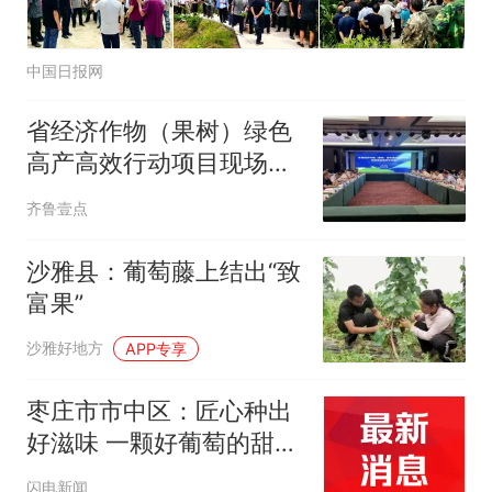
中国日报网
省经济作物（果树）绿色
高产高效行动项目现场观
摩交流会落地栖霞
齐鲁壹点
沙雅县：葡萄藤上结出“致
富果”
沙雅好地方
APP专享
枣庄市市中区：匠心种出
好滋味 一颗好葡萄的甜蜜
养成记
闪电新闻