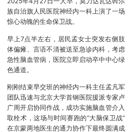
2025年4月27日一大早，莫力达瓦达斡尔
族自治旗人民医院神经内一科上演了一场
惊心动魄的生命保卫战。
早上7点半左右，居民孟女士突发右侧肢
体偏瘫、言语不清被送至急诊内科，考虑
急性脑血管病，医院立即启动卒中中心绿
色通道。
刚刚结束早交班的神经内一科主任孟凡军
团队迅速与北京大学首钢医院援派专家卢
广周开启协同作战，成功实施脑血管介入
取栓术，这场与时间赛跑的“大脑保卫战”
在京蒙两地医生的通力协作下最终圆满成