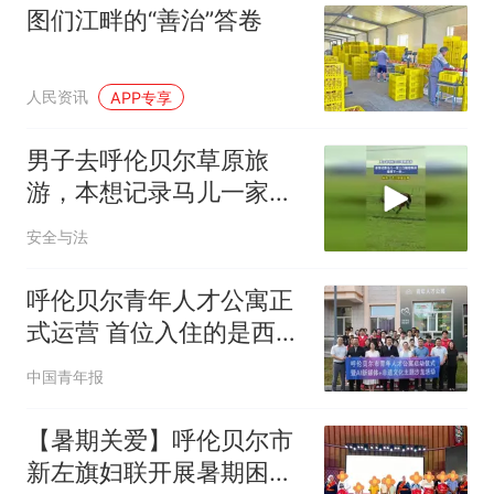
图们江畔的“善治”答卷
人民资讯
APP专享
男子去呼伦贝尔草原旅
游，本想记录马儿一家三
口嬉戏瞬间，结果下一秒
安全与法
呼伦贝尔青年人才公寓正
式运营 首位入住的是西部
计划志愿者
中国青年报
【暑期关爱】呼伦贝尔市
新左旗妇联开展暑期困境