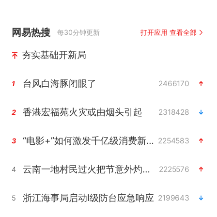
网易热搜
每30分钟更新
打开应用 查看全部
夯实基础开新局
台风白海豚闭眼了
2466170
1
香港宏福苑火灾或由烟头引起
2318428
2
“电影+”如何激发千亿级消费新活力？
2254583
3
云南一地村民过火把节意外灼伤16人
2225576
4
浙江海事局启动Ⅰ级防台应急响应
2199643
5