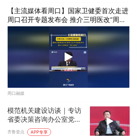
【主流媒体看周口】国家卫健委首次走进
周口召开专题发布会 推介三明医改“周口
经验”
周口融媒
模范机关建设访谈｜专访
省委决策咨询办公室党支
部书记韩云勇
齐鲁壹点
APP专享