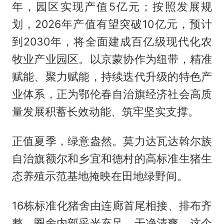
年，园区实现产值5亿元；按照发展规
划，2026年产值有望突破10亿元，预计
到2030年，将全面建成百亿级现代化农
牧业产业园区。以京蒙协作为纽带，精准
赋能、聚力赋能，持续迭代升级的特色产
业体系，正为鄂伦春自治旗经济社会高质
量发展积蓄长效动能、筑牢坚实支撑。
正值夏季，绿意盎然。莫力达瓦达斡尔族
自治旗额尔和乡宜和德村的高标准生猪生
态养殖示范基地掩映在田地绿野间。
16栋标准化猪舍由连廊首尾相接、排布齐
整，圈舍内部采光充足、干净清爽。这个