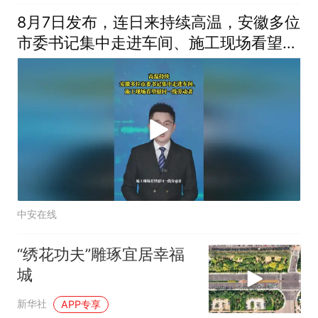
8月7日发布，连日来持续高温，安徽多位
市委书记集中走进车间、施工现场看望慰
问一线劳动者。#战高温 （编辑：晨晨）
投稿邮箱：3882124142
中安在线
“绣花功夫”雕琢宜居幸福
城
新华社
APP专享