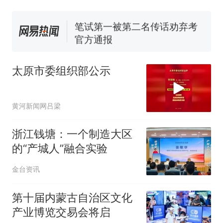
试前13名均遭淘汰？教育局：
已叫停招聘，成立调查组全面
笔试第一被第二名传话劝弃考
核查
官方通报
享界G9车型预售价公布：
43.98万起
太原市委组织部公示
那个在床头放菜刀的女孩，
热
因老师一句“跟我回家”改写了
人生
黄河新闻网吕梁
浙江钱塘：一个制造大区
的“产城人”融合实验
金台资讯
第十届内蒙古自治区文化
产业博览交易会将启