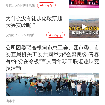
儿童慰问帮扶活动 用爱守
呼伦贝尔市巾帼风采
APP专享
护儿童平安快乐成长
为什么没有徒步佬敢穿越
大兴安岭呢？
脱缰凯Kk
250跟贴
APP专享
公司团委联合根河市总工会、团市委、市
委直属机关工委共同举办“会聚良缘·青春
有约·爱在冷极”百人青年职工联谊趣味竞
技活动
读本书