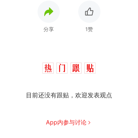
分享
1赞
那个在床头放菜刀的女孩，
热
目前还没有跟贴，欢迎发表观点
因老师一句“跟我回家”改写了
人生
费大厨“全国小炒肉大王”称
新
号，仅凭视频评出？中国烹饪
协会回应
台风"白海豚"中心附近最大风
App内参与讨论
力已达15级 最新研判
佛山一中学招聘物理教师，笔