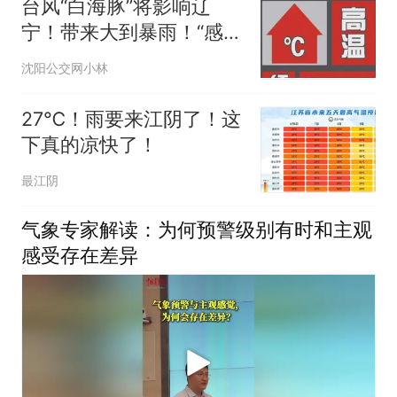
台风“白海豚”将影响辽
宁！带来大到暴雨！“感觉
全东北都在等7号”冲上热
沈阳公交网小林
搜！沈阳最低气温仅17°C
27℃！雨要来江阴了！这
下真的凉快了！
最江阴
气象专家解读：为何预警级别有时和主观
感受存在差异