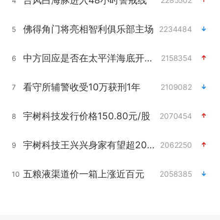
2285502
4
佛得角门将亮相智利俱乐部主场
2234484
5
中方回应是否在太平洋海底开采稀土
2158354
6
看守所辅警收受10万获刑1年
2109082
7
宇树科技发行价格150.80元/股
2070454
8
宇树科技王兴兴身家有望超200亿元
2062250
9
五粮液渠道价一箱上涨近百元
2058385
10