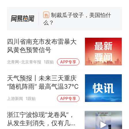
制裁瓜子饺子，美国怕什
热
么？
那个在床头放菜刀的女孩，
新
因老师一句“跟我回家”改写了
四川省南充市发布雷暴大
人生
费大厨“全国小炒肉大王”称
风黄色预警信号
号，仅凭视频评出？中国烹饪
协会回应
男子上山采菌偶然发现鸡枞菌
北青网-北京青年报
1跟贴
APP专享
窝，原地守1天等它长大：挖了
140多朵
美国渔民钓获鲨鱼徒手将其拽
天气预报丨未来三天重庆
回大海 目击者直呼震惊 （视频
“随机阵雨” 最高气温37℃
来源：参考消息）
笔试第一被第二名传话劝弃考
上游新闻
1跟贴
APP专享
官方通报
制裁瓜子饺子，美国怕什
热
浙江宁波惊现“龙卷风”，
么？
从发生到消失，仅有几分