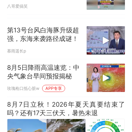
钟时间
八哥爱搞笑
第13号台风白海豚升级超
强，东海来袭路径成谜！
慕雨遥长p
8月5日降雨高温速览：中
央气象台早间预报揭秘
玫瑰枪口抵心脏w
APP专享
8月7日立秋！2026年夏天真要结束了
吗？还有17天三伏天，暑热未退