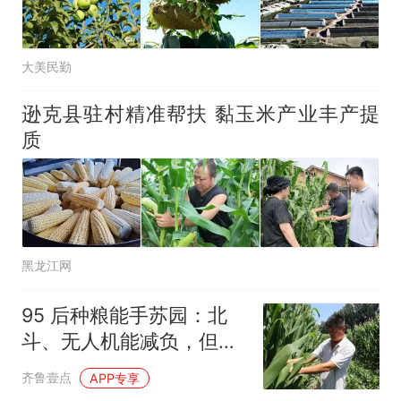
大美民勤
逊克县驻村精准帮扶 黏玉米产业丰产提
质
黑龙江网
95 后种粮能手苏园：北
斗、无人机能减负，但耕
耘不能松懈
齐鲁壹点
APP专享