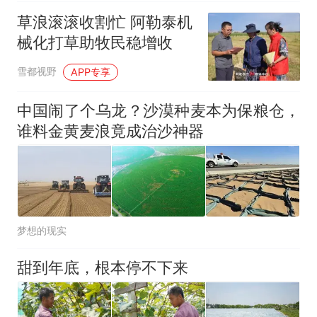
草浪滚滚收割忙 阿勒泰机
械化打草助牧民稳增收
雪都视野
APP专享
中国闹了个乌龙？沙漠种麦本为保粮仓，
谁料金黄麦浪竟成治沙神器
梦想的现实
甜到年底，根本停不下来