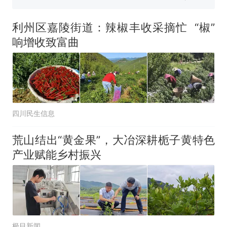
来源：参考消息）
笔试第一被第二名传话劝弃考
官方通报
利州区嘉陵街道：辣椒丰收采摘忙 “椒”
制裁瓜子饺子，美国怕什
热
响增收致富曲
么？
四川民生信息
荒山结出“黄金果”，大冶深耕栀子黄特色
产业赋能乡村振兴
极目新闻