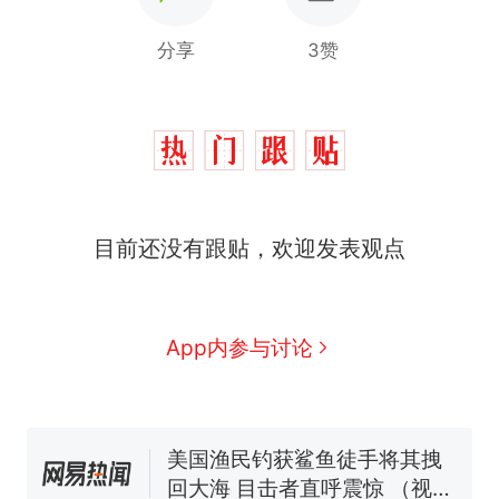
分享
3赞
制裁瓜子饺子，美国怕什
热
目前还没有跟贴，欢迎发表观点
么？
那个在床头放菜刀的女孩，
新
因老师一句“跟我回家”改写了
人生
费大厨“全国小炒肉大王”称
App内参与讨论
号，仅凭视频评出？中国烹饪
协会回应
男子上山采菌偶然发现鸡枞菌
窝，原地守1天等它长大：挖了
140多朵
美国渔民钓获鲨鱼徒手将其拽
回大海 目击者直呼震惊 （视频