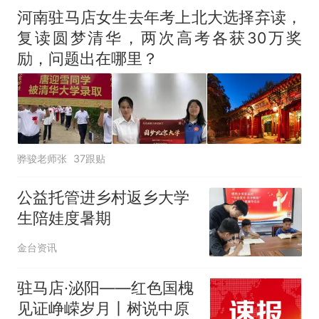
河南驻马店女生去年考上北大选择弃读，
复读圆梦清华，两次高考各获30万奖
励，问题出在哪里？
骅骏老师张
37跟贴
公益托管进乡村返乡大学
生陪娃度暑期
金台资讯
驻马店·泌阳——红色国槐
见证峥嵘岁月丨树说中原