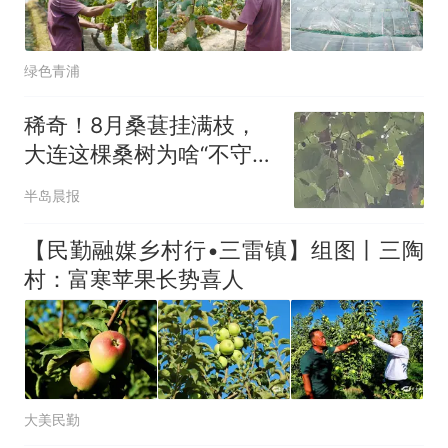
绿色青浦
稀奇！8月桑葚挂满枝，
大连这棵桑树为啥“不守
时”？
半岛晨报
【民勤融媒乡村行•三雷镇】组图丨三陶
村：富寒苹果长势喜人
大美民勤