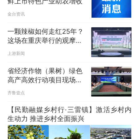
鲜上市特色产业助农增收
金台资讯
一颗辣椒如何走红25年？
这场在重庆举行的观摩研
讨会说清楚了
上游新闻
省经济作物（果树）绿色
高产高效行动项目现场观
摩交流会落地栖霞
齐鲁壹点
【民勤融媒乡村行·三雷镇】激活乡村内
生动力 推进乡村全面振兴