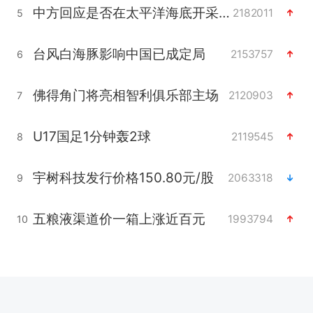
中方回应是否在太平洋海底开采稀土
2182011
5
台风白海豚影响中国已成定局
2153757
6
佛得角门将亮相智利俱乐部主场
2120903
7
U17国足1分钟轰2球
2119545
8
宇树科技发行价格150.80元/股
2063318
9
五粮液渠道价一箱上涨近百元
1993794
10