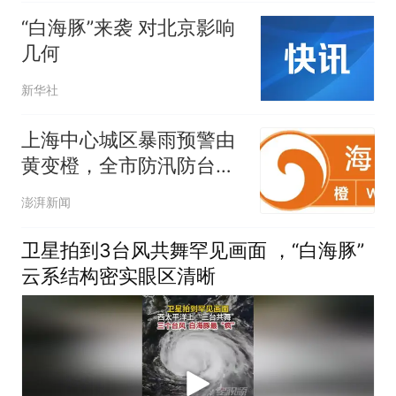
“白海豚”来袭 对北京影响
几何
新华社
上海中心城区暴雨预警由
黄变橙，全市防汛防台应
急响应行动更新为Ⅱ级
澎湃新闻
卫星拍到3台风共舞罕见画面 ，“白海豚”
云系结构密实眼区清晰