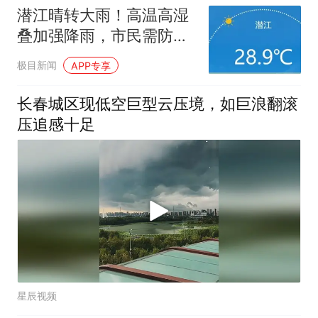
潜江晴转大雨！高温高湿
叠加强降雨，市民需防范
城市内涝
极目新闻
APP专享
长春城区现低空巨型云压境，如巨浪翻滚
压追感十足
星辰视频