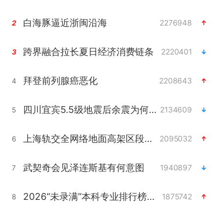
白海豚逼近浙闽沿海
2276948
2
跨界融合拉长夏日经济消费链条
2220401
3
拜登前列腺癌恶化
2208643
4
四川宜宾5.5级地震后余震为何不断
2134609
5
上海轨交全网络地面高架区段限速运行
2095032
6
武契奇会见泽连斯基有何意图
1940897
7
2026“未录满”本科专业排行榜出炉
1875742
8