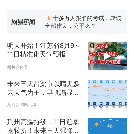
十多万人报名的考试，成绩
热
全部作废，公平么？
搬家报价570元，搬到楼下
新
交5060元才肯搬上楼！女子傻
明天开始！江苏省8月9～
眼了……
空调24小时开着反而更省电？
11日精准化天气预报
电力部门回应
视频丨只要一枚命中就能让航
越桥说体育
母瘫痪 轰-6J实力有多强？
佛山一中学招聘物理教师，笔
未来三天吕梁市以晴天多
试前13名均遭淘汰？教育局：
云天气为主，早晚渐显秋
已叫停招聘，成立调查组全面
“不建议大家买深色蛋糕”上热
凉
黄河新闻网吕梁
核查
搜，网友：天塌了！
十多万人报名的考试，成绩
热
荆州高温持续，11日迎暴
全部作废，公平么？
雨转折！未来三天强降雨