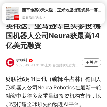
打开
西平命案8天未破，玉米地里出现诡异一幕，我突然想起了欧金中
速看最新快讯
英伟达、亚马逊等巨头参投 德
国机器人公司Neura获最高14
亿美元融资
财联社
关注
2026-06-11 01:10
·上海
·界面财联社官方账号
财联社6月11日讯（编辑 牛占林）
德国人
形机器人公司Neura Robotics在最新一轮
融资中获得多家重量级投资机构支持，以
加速打造全球领先的物理AI平台。