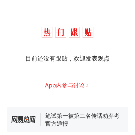
那个在床头放菜刀的女孩，
热
目前还没有跟贴，欢迎发表观点
因老师一句“跟我回家”改写了
人生
费大厨“全国小炒肉大王”称
新
号，仅凭视频评出？中国烹饪
协会回应
美国渔民钓获鲨鱼徒手将其拽
App内参与讨论
回大海 目击者直呼震惊 （视频
来源：参考消息）
笔试第一被第二名传话劝弃考
官方通报
佛山一中学招聘物理教师，笔
试前13名均遭淘汰？教育局：
已叫停招聘，成立调查组全面
台风"白海豚"中心附近最大风