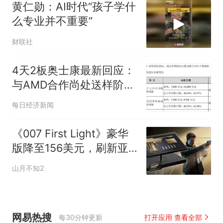
黄仁勋：AI时代“孩子学什
么专业并不重要”
财联社
4天2板奥士康最新回应：
与AMD合作尚处送样阶
段，未与英伟达、谷歌开
每日经济新闻
展订单合作
《007 First Light》豪华
版降至156美元，刷新亚
马逊历史最低价！
山月不知2
网易热搜
每30分钟更新
打开应用 查看全部