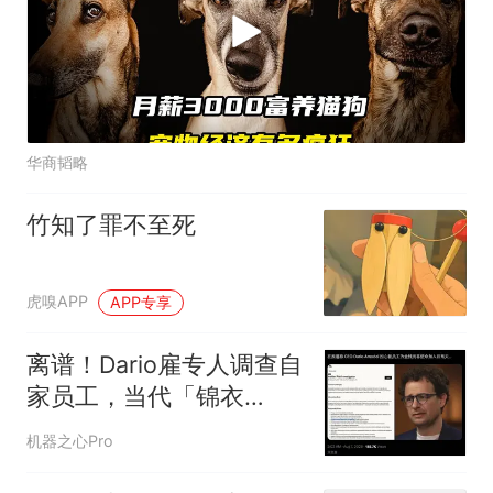
华商韬略
竹知了罪不至死
虎嗅APP
APP专享
离谱！Dario雇专人调查自
家员工，当代「锦衣
卫」？
机器之心Pro