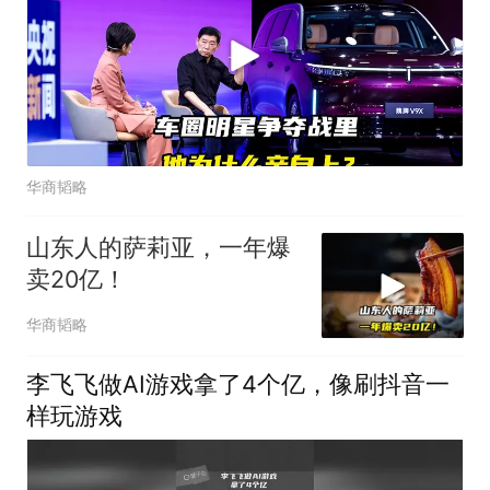
华商韬略
山东人的萨莉亚，一年爆
卖20亿！
华商韬略
李飞飞做AI游戏拿了4个亿，像刷抖音一
样玩游戏