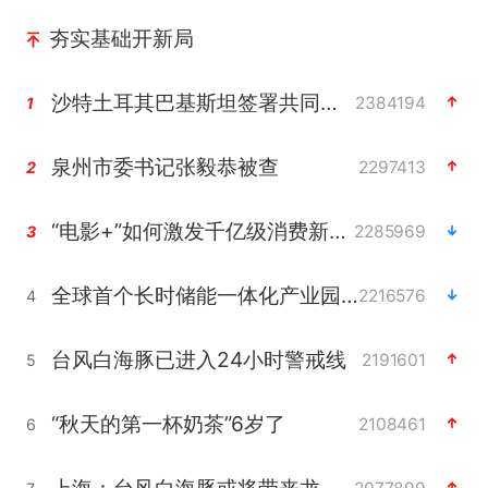
夯实基础开新局
沙特土耳其巴基斯坦签署共同防务协议
2384194
1
泉州市委书记张毅恭被查
2297413
2
“电影+”如何激发千亿级消费新活力？
2285969
3
全球首个长时储能一体化产业园量产
2216576
4
台风白海豚已进入24小时警戒线
2191601
5
“秋天的第一杯奶茶”6岁了
2108461
6
上海：台风白海豚或将带来龙卷风