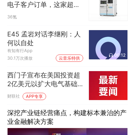
电子客户订单，这家超高
精度金属3D打印公司完成
36氪
Pre-A轮融资
E45 孟岩对话李继刚：人
何以自处
有知有行App
00:12
30.1万次播放
云音乐特供
西门子宣布在美国投资超
2亿美元以扩大电气基础
设施生产
财联社
APP专享
深挖产业链经营痛点，构建标本兼治的产
业金融解决方案