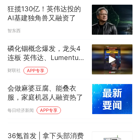
核查
力已达15级 最新研判
狂揽130亿！英伟达投的
那个在床头放菜刀的女孩，
热
AI基建独角兽又融资了
因老师一句“跟我回家”改写了
人生
智东西
磷化铟概念爆发，龙头4
连板 英伟达、Lumentum
预警供需缺口
财联社
APP专享
会做麻婆豆腐、能叠衣
服，家庭机器人融资热了
每日经济新闻
APP专享
36氪首发 | 拿下头部消费