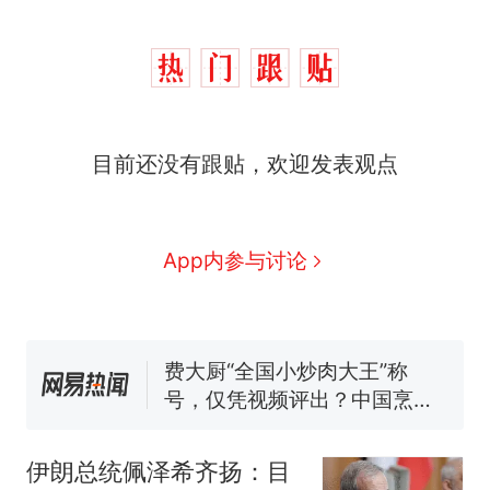
目前还没有跟贴，欢迎发表观点
那个在床头放菜刀的女孩，
热
App内参与讨论
因老师一句“跟我回家”改写了
人生
制裁瓜子饺子，美国怕什
新
么？
费大厨“全国小炒肉大王”称
号，仅凭视频评出？中国烹饪
协会回应
男子上山采菌偶然发现鸡枞菌
窝，原地守1天等它长大：挖了
伊朗总统佩泽希齐扬：目
140多朵
美国渔民钓获鲨鱼徒手将其拽