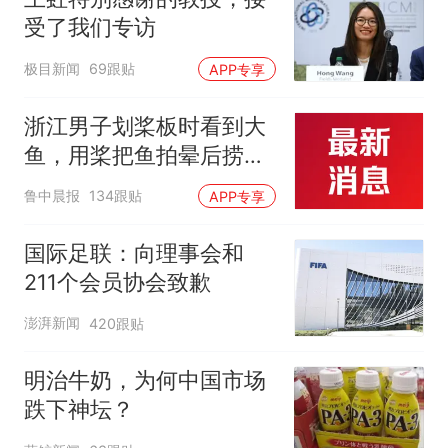
受了我们专访
极目新闻
69跟贴
APP专享
浙江男子划桨板时看到大
鱼，用桨把鱼拍晕后捞
起；当事人：鱼重7斤6
鲁中晨报
134跟贴
APP专享
两，做成红烧辣子鱼块，
味道很好
国际足联：向理事会和
211个会员协会致歉
澎湃新闻
420跟贴
明治牛奶，为何中国市场
跌下神坛？