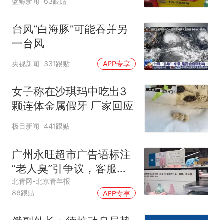
蓝鲸新闻
63跟贴
台风“白海豚”可能吞并另
一台风
央视新闻
331跟贴
APP专享
女子称在沙琪玛中吃出3
颗连体金属假牙 厂家回应
极目新闻
441跟贴
广州永旺超市广告语标注
“老人臭”引争议，客服回
应
北青网-北京青年报
86跟贴
APP专享