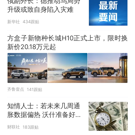
俄副外长：德推动乌局势
升级或致自身陷入灾难
新华社
434跟贴
方盒子新物种长城H10正式上市，限时换
新价20.18万元起
齐鲁壹点
141跟贴
知情人士：若未来几周通
胀数据偏热 沃什准备好加
息
财联社
183跟贴