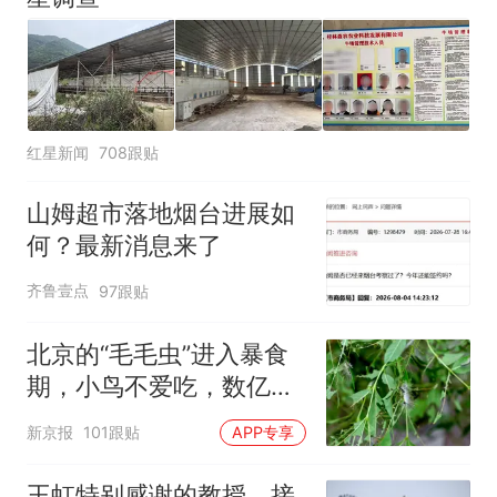
红星新闻
708跟贴
山姆超市落地烟台进展如
何？最新消息来了
齐鲁壹点
97跟贴
北京的“毛毛虫”进入暴食
期，小鸟不爱吃，数亿头
小蜂迎战
新京报
101跟贴
APP专享
王虹特别感谢的教授，接