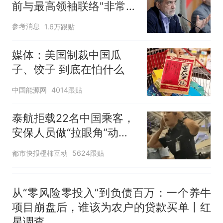
前与最高领袖联络"非常困
回大海 目击者直呼震惊 （视频
难"
来源：参考消息）
笔试第一被第二名传话劝弃考
参考消息
1.6万跟贴
官方通报
那个在床头放菜刀的女孩，
媒体：美国制裁中国瓜
热
因老师一句“跟我回家”改写了
子、饺子 到底在怕什么
人生
中国能源网
4014跟贴
泰航拒载22名中国乘客，
安保人员做“拉眼角”动
作，泰国机场最新回应：
都市快报橙柿互动
5624跟贴
拒绝登机决定由航司作
出；亲历者：曾承诺免费
改签但没兑现
从“零风险零投入”到负债百万：一个养牛
项目崩盘后，谁该为农户的贷款买单丨红
星调查