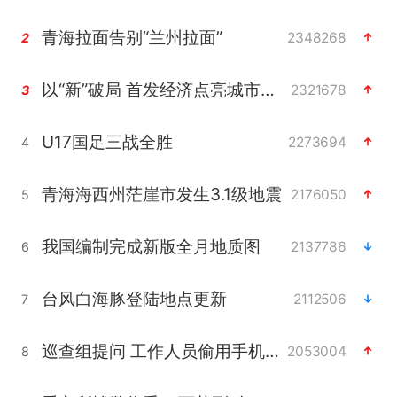
青海拉面告别“兰州拉面”
2348268
2
以“新”破局 首发经济点亮城市消费活力
2321678
3
U17国足三战全胜
2273694
4
青海海西州茫崖市发生3.1级地震
2176050
5
我国编制完成新版全月地质图
2137786
6
台风白海豚登陆地点更新
2112506
7
巡查组提问 工作人员偷用手机查答案
2053004
8