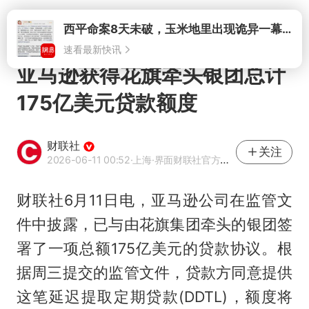
打开
西平命案8天未破，玉米地里出现诡异一幕，我突然想起了欧金中
速看最新快讯
亚马逊获得花旗牵头银团总计
175亿美元贷款额度
财联社
关注
2026-06-11 00:52
·上海
·界面财联社官方账号
财联社6月11日电，亚马逊公司在监管文
件中披露，已与由花旗集团牵头的银团签
署了一项总额175亿美元的贷款协议。根
据周三提交的监管文件，贷款方同意提供
这笔延迟提取定期贷款(DDTL)，额度将