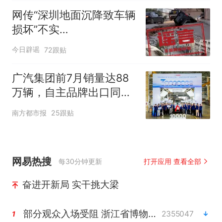
网传“深圳地面沉降致车辆
损坏”不实
（2026·08·06）
今日辟谣
72跟贴
广汽集团前7月销量达88
万辆，自主品牌出口同比
增130%
南方都市报
25跟贴
网易热搜
每30分钟更新
打开应用 查看全部
奋进开新局 实干挑大梁
部分观众入场受阻 浙江省博物馆致歉
2355047
1