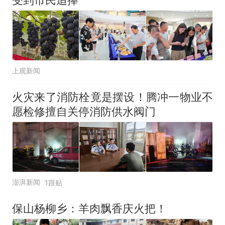
受到市民追捧
上观新闻
火灾来了消防栓竟是摆设！腾冲一物业不
愿检修擅自关停消防供水阀门
澎湃新闻
1跟贴
保山杨柳乡：羊肉飘香庆火把！