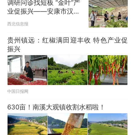
调研问诊找短板 “金叶”产
业促振兴——安康市汉滨
区农业农村局到白马石村
西北信息报
调研烤烟产业发展
贵州镇远：红椒满田迎丰收 特色产业促
振兴
中国日报网
630亩！南溪大观镇收割水稻啦！