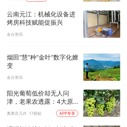
云南元江：机械化设备进
烤房科技赋能促振兴
金台资讯
烟田“慧”种“金叶”数字化嬗
变
金台资讯
阳光葡萄低价却无人问
津，老果农透露：4大原
因让它从高端到谷底
离离言几许
17跟贴
APP专享