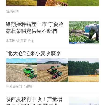
仙源南溪
错期播种错茬上市 宁夏冷
凉蔬菜稳定供应不断档
北青网-北京青年报
“北大仓”迎来小麦收获季
中国日报网
1跟贴
陕西夏粮再丰收！产量增