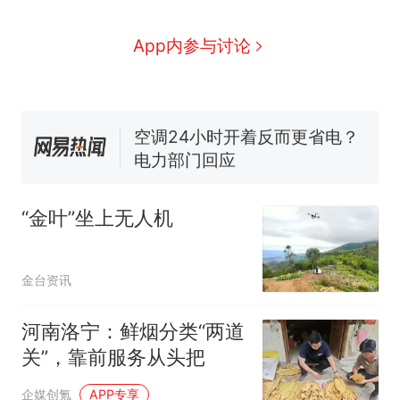
家，刚改国名，总统就邀请中
国大使骑行绕了几乎整个国境
搬家报价570元，搬到楼下交
App内参与讨论
线一圈，还曾两次到中国寻根
5060元才肯搬上楼！女子傻眼
了……
视频丨只要一枚命中就能让航
母瘫痪 轰-6J实力有多强？
空调24小时开着反而更省电？
电力部门回应
台风"白海豚"登陆 中心附近最
大风力14级
“金叶”坐上无人机
十多万人报名的考试，成绩
热
全部作废，公平么？
金台资讯
河南洛宁：鲜烟分类“两道
关”，靠前服务从头把
企媒创氪
APP专享