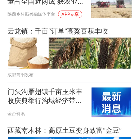
量占全国近两成 获农业农
村部通报表扬
陕西乡村振兴融媒体平台
APP专享
云龙镇：千亩“订单”高粱喜获丰收
成都简阳发布
门头沟雁翅镇千亩玉米丰
收庆典举行沟域经济带动
深山农业发展
金台资讯
西藏南木林：高原土豆变身致富“金豆”