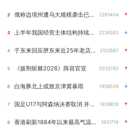
俄称边境州遭乌大规模袭击已致13伤
2281404
2
上半年我国经营主体结构持续优化
2236593
3
于东来回应胖东来近25年老店年底关闭
2102587
4
《披荆斩棘2026》阵容官宣
2032785
5
白海豚北上或致京津冀暴雨
1958539
6
国足U17与阿森纳决赛取消 并列冠军
1939618
7
香港刷新1884年以来最高气温纪录
1851719
8