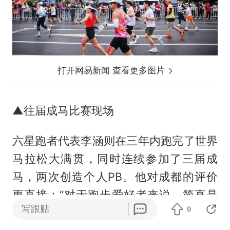
打开网易新闻 查看更多图片
▲往届成马比赛现场
六星跑者代表李涵则在三年内跑完了世界
马拉松大满贯，同时连续参加了三届成
马，两次创造个人PB。他对成都的评价
更直接：“对于跑步爱好者来说，简直是
写跟贴
9
天堂。这个城市有1500个公园，1万公里