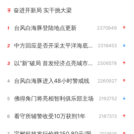
奋进开新局 实干挑大梁
台风白海豚登陆地点更新
2370949
1
中方回应是否开采太平洋海底稀土资源
2316453
2
以“新”破局 首发经济点亮城市消费活力
2306578
3
台风白海豚进入48小时警戒线
2260927
4
佛得角门将亮相智利俱乐部主场
2192752
5
看守所辅警收受10万获刑1年
2187313
6
宇树科技发行价格150.80元/股
2113616
7