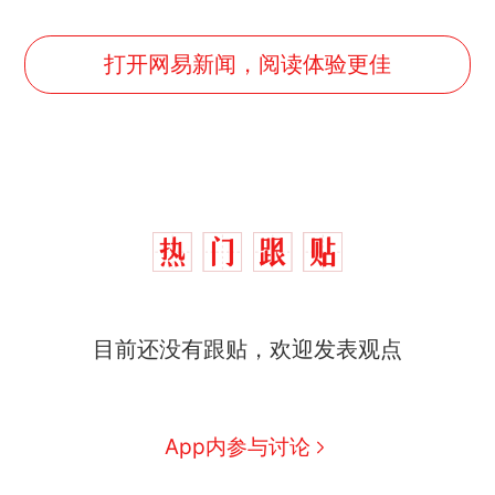
打开网易新闻，阅读体验更佳
制裁瓜子饺子，美国怕什
热
目前还没有跟贴，欢迎发表观点
么？
费大厨“全国小炒肉大王”称
新
号，仅凭视频评出？中国烹饪
协会回应
男子上山采菌偶然发现鸡枞菌
App内参与讨论
窝，原地守1天等它长大：挖了