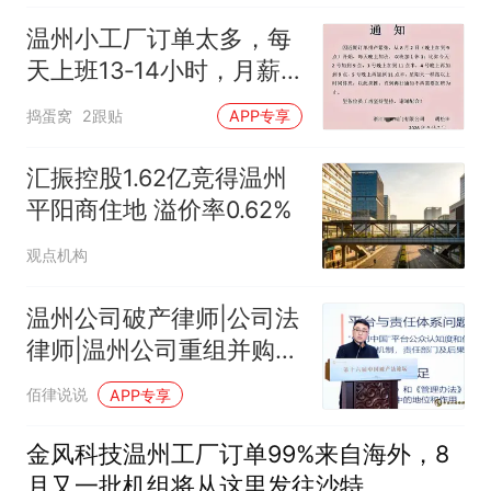
温州小工厂订单太多，每
天上班13‑14小时，月薪
过万，打工人：工资到位
捣蛋窝
2跟贴
APP专享
就愿意干
汇振控股1.62亿竞得温州
平阳商住地 溢价率0.62%
观点机构
温州公司破产律师|公司法
律师|温州公司重组并购律
师——陈炯然：以破产法
佰律说说
APP专享
治之力，重启城市"烂
尾"生机
金风科技温州工厂订单99%来自海外，8
月又一批机组将从这里发往沙特