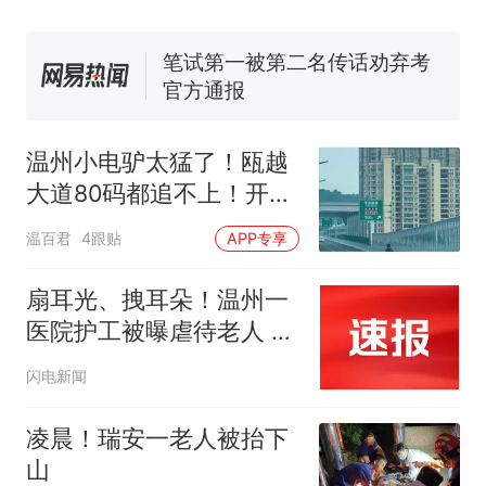
140多朵
美国渔民钓获鲨鱼徒手将其拽
回大海 目击者直呼震惊 （视频
来源：参考消息）
笔试第一被第二名传话劝弃考
官方通报
多地要求领导干部带头休假
温州小电驴太猛了！瓯越
制裁瓜子饺子，美国怕什
热
大道80码都追不上！开飞
么？
起来
温百君
4跟贴
APP专享
扇耳光、拽耳朵！温州一
医院护工被曝虐待老人 医
院：打人者均已被拘
闪电新闻
凌晨！瑞安一老人被抬下
山