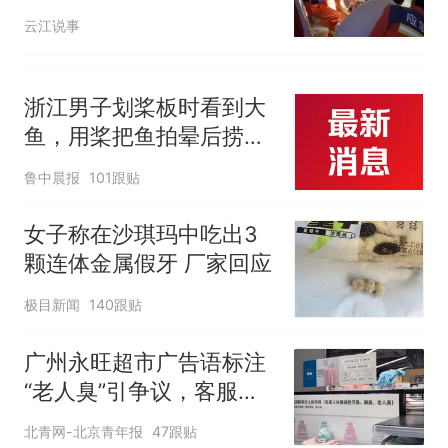
云江说事
浙江男子划桨板时看到大
鱼，用桨把鱼拍晕后捞
起；当事人：鱼重7斤6
鲁中晨报
101跟贴
两，做成红烧辣子鱼块，
味道很好
女子称在沙琪玛中吃出3
颗连体金属假牙 厂家回应
极目新闻
140跟贴
广州永旺超市广告语标注
“老人臭”引争议，客服回
应
北青网-北京青年报
47跟贴