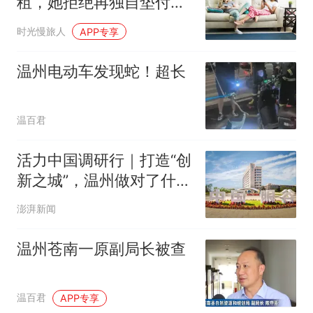
租，她拒绝再独自垫付：
我受够了当她的备用银行
时光慢旅人
APP专享
温州电动车发现蛇！超长
温百君
活力中国调研行｜打造“创
新之城”，温州做对了什
么？
澎湃新闻
温州苍南一原副局长被查
温百君
APP专享