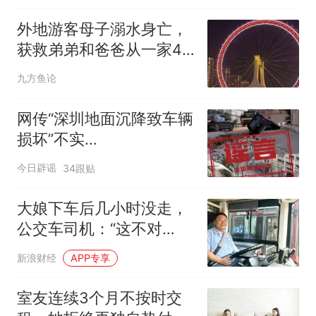
外地游客母子溺水身亡，
获救弟弟和爸爸从一家4
口变2人
九方鱼论
网传“深圳地面沉降致车辆
损坏”不实
（2026·08·06）
今日辟谣
34跟贴
大娘下车后几小时没走，
公交车司机：“这不对
劲！”
新浪财经
APP专享
室友连续3个月不按时交