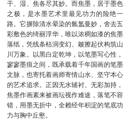
干、湿、焦各尽其妙。而焦墨，居于墨色
之极，是水墨艺术里最见功力的险绝一
路。它摒除清水晕染的氤氲曼妙，舍去五
彩敷色的绮丽浮华，唯以浓稠如漆的焦墨
落纸，凭线条枯润变幻、皴擦起伏构筑山
川万象。以黑白定乾坤，以笔墨写心性，
寥寥墨痕之间，既承载着千年国画的笔墨
文脉，也寄托着画师寄情山水、坚守本心
的艺术追求。正因无水辅衬、无彩加持，
焦墨作画素来被画坛视作难途，落笔不容
错，用墨无折中，全赖经年积淀的笔底功
力与胸中丘壑。