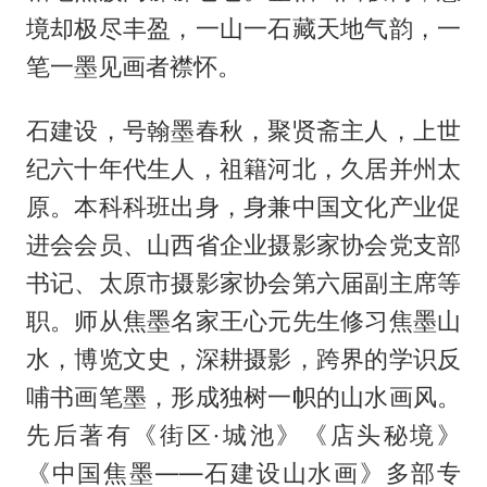
境却极尽丰盈，一山一石藏天地气韵，一
笔一墨见画者襟怀。
石建设，号翰墨春秋，聚贤斋主人，上世
纪六十年代生人，祖籍河北，久居并州太
原。本科科班出身，身兼中国文化产业促
进会会员、山西省企业摄影家协会党支部
书记、太原市摄影家协会第六届副主席等
职。师从焦墨名家王心元先生修习焦墨山
水，博览文史，深耕摄影，跨界的学识反
哺书画笔墨，形成独树一帜的山水画风。
先后著有《街区·城池》《店头秘境》
《中国焦墨——石建设山水画》多部专