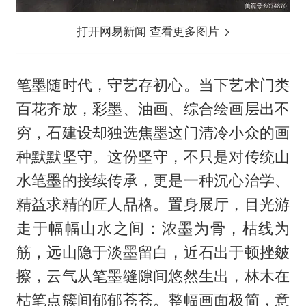
打开网易新闻 查看更多图片
笔墨随时代，守艺存初心。当下艺术门类
百花齐放，彩墨、油画、综合绘画层出不
穷，石建设却独选焦墨这门清冷小众的画
种默默坚守。这份坚守，不只是对传统山
水笔墨的接续传承，更是一种沉心治学、
精益求精的匠人品格。置身展厅，目光游
走于幅幅山水之间：浓墨为骨，枯线为
筋，远山隐于淡墨留白，近石出于顿挫皴
擦，云气从笔墨缝隙间悠然生出，林木在
枯笔点簇间郁郁苍苍。整幅画面极简，意