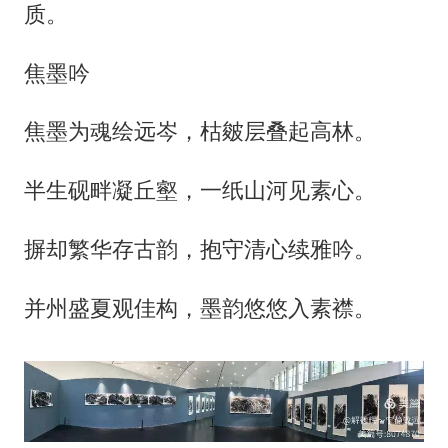
质。
焦墨吟
焦墨为魂绘远岑，枯皴层叠起高林。
半生砚畔凝丘壑，一纸山河见素心。
摒却繁华存古韵，抱守清心续雅吟。
并州盛夏观佳构，墨韵悠悠入素襟。