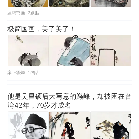
蓝鹰书画
2跟贴
极简国画，美了美了！
案上雲煙
1跟贴
他是吴昌硕后大写意的巅峰，却被困在台
湾42年，70岁才成名