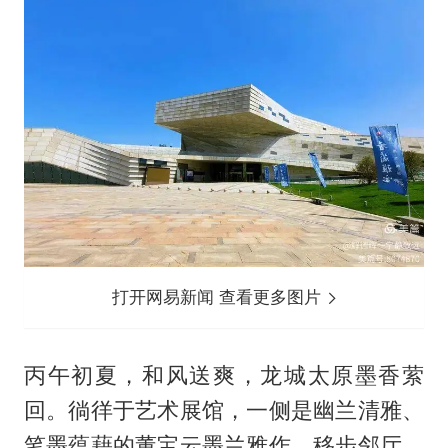
打开网易新闻 查看更多图片
丙午初夏，和风送爽，龙城太原墨香萦
回。徜徉于艺术展馆，一侧是幽兰清雅、
笔墨蕴藉的董宝云墨兰雅作，移步邻厅，