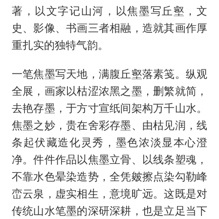
著，以文字记山河，以焦墨写丘壑，文
史、影像、书画三者相融，造就其画作厚
重扎实的独特气韵。
一笔焦墨写天地，满腹丘壑落素笺。纵观
全展，画家以枯涩浓黑之墨，删繁就简，
去艳存墨，于方寸宣纸间架构万千山水。
焦墨之妙，贵在舍彩存墨、由枯见润，线
条起伏藏造化灵秀，墨色浓淡显本心澄
净。件件作品以焦墨立骨、以线条塑魂，
不靠水色晕染造势，全凭皴擦点染勾勒峰
峦云泉，虚实相生，意境旷远。这既是对
传统山水笔墨的深研深耕，也是立足当下