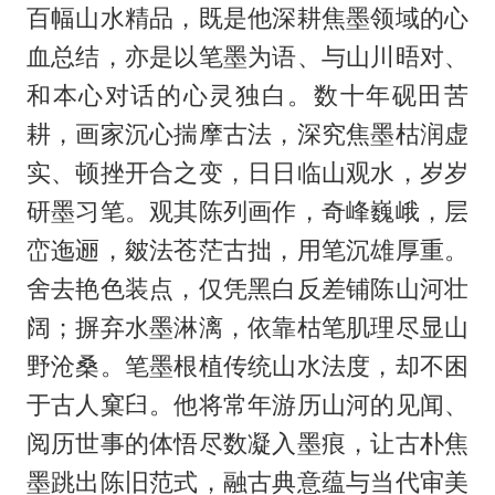
百幅山水精品，既是他深耕焦墨领域的心
血总结，亦是以笔墨为语、与山川晤对、
和本心对话的心灵独白。数十年砚田苦
耕，画家沉心揣摩古法，深究焦墨枯润虚
实、顿挫开合之变，日日临山观水，岁岁
研墨习笔。观其陈列画作，奇峰巍峨，层
峦迤逦，皴法苍茫古拙，用笔沉雄厚重。
舍去艳色装点，仅凭黑白反差铺陈山河壮
阔；摒弃水墨淋漓，依靠枯笔肌理尽显山
野沧桑。笔墨根植传统山水法度，却不困
于古人窠臼。他将常年游历山河的见闻、
阅历世事的体悟尽数凝入墨痕，让古朴焦
墨跳出陈旧范式，融古典意蕴与当代审美