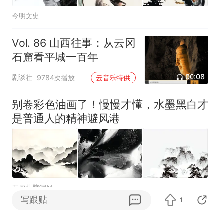
今明文史
Vol. 86 山西往事：从云冈
石窟看平城一百年
00:08
剧谈社
9784次播放
云音乐特供
别卷彩色油画了！慢慢才懂，水墨黑白才
是普通人的精神避风港
无厘头脑洞风
写跟贴
1
真心建议普通人别死磕色彩画！水墨黑