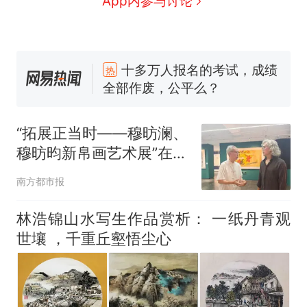
App内参与讨论
十多万人报名的考试，成绩
热
全部作废，公平么？
全球唯一没有法定首都的国
新
家，刚改国名，总统就邀请中
国大使骑行绕了几乎整个国境
搬家报价570元，搬到楼下交
线一圈，还曾两次到中国寻根
5060元才肯搬上楼！女子傻眼
“拓展正当时——穆昉澜、
了……
视频丨只要一枚命中就能让航
穆昉昀新帛画艺术展”在京
母瘫痪 轰-6J实力有多强？
展出
空调24小时开着反而更省电？
南方都市报
电力部门回应
台风"白海豚"登陆 中心附近最
林浩锦山水写生作品赏析： 一纸丹青观
大风力14级
世壤 ，千重丘壑悟尘心
十多万人报名的考试，成绩
热
全部作废，公平么？