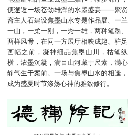
便邂逅一场苍劲雄浑的水墨盛宴——聚贤
斋主人石建设焦墨山水专题作品展。一兰
一山，一柔一刚，一秀一雄，两种笔墨、
两样风骨，在同一方展厅相映成趣。驻足
画幅之前，凝神细品焦墨山川，枯笔纵
横，浓墨沉凝，满目山河藏于尺素，满心
静气生于案前。一场与焦墨山水的相逢，
成为盛夏时节涤荡心神的雅致修行。