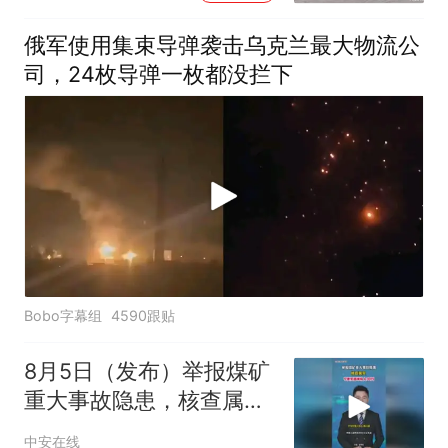
俄军使用集束导弹袭击乌克兰最大物流公
司，24枚导弹一枚都没拦下
Bobo字幕组
4590跟贴
8月5日（发布）举报煤矿
重大事故隐患，核查属实
，宁夏奖励举报人30万。
中安在线