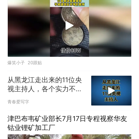
爆笑小子
20跟贴
从黑龙江走出来的11位央
视主持人，各个实力不
凡，你认识几个？
青春爱写字
津巴布韦矿业部长7月17日专程视察华友
钴业锂矿加工厂