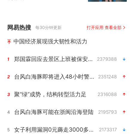
（编辑：小yu）投稿邮
箱：3882124142
网易热搜
每30分钟更新
打开应用 查看全部
中国经济展现强大韧性和活力
郑国霖回应去景区上班被保安拦下
2379388
1
台风白海豚即将进入48小时警戒线
2351248
2
聚“绿”成势，结构转型活力足
2316088
3
台风白海豚可能在浙闽沿海登陆
2195793
4
女子利用漏洞0元薅走3000多件家电
2173317
5