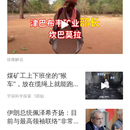
徐癘解说
煤矿工上下班坐的“猴
车”，放在缆绳上就能跑，
如何做到的？
宇宙科学探索
1跟贴
伊朗总统佩泽希齐扬：目
前与最高领袖联络"非常困
难"