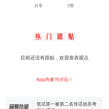
分享
3赞
制裁瓜子饺子，美国怕什
热
么？
目前还没有跟贴，欢迎发表观点
费大厨“全国小炒肉大王”称
新
号，仅凭视频评出？中国烹饪
协会回应
男子上山采菌偶然发现鸡枞菌
App内参与讨论
窝，原地守1天等它长大：挖了
140多朵
美国渔民钓获鲨鱼徒手将其拽
回大海 目击者直呼震惊 （视频
来源：参考消息）
笔试第一被第二名传话劝弃考
官方通报