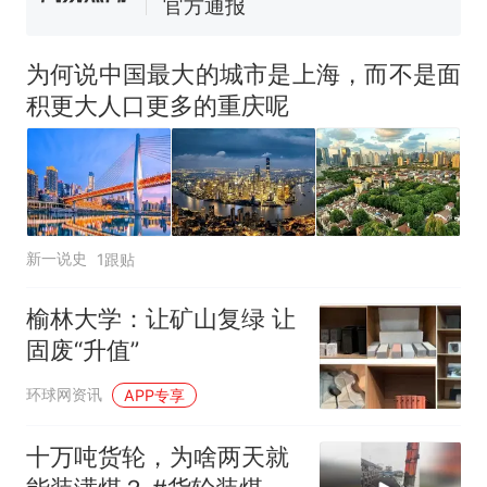
惊艳！字都飘起来了 博主在田
间创作“悬浮字” 网友：真·裸眼
3D！
为何说中国最大的城市是上海，而不是面
制裁瓜子饺子，美国怕什
热
么？
积更大人口更多的重庆呢
新一说史
1跟贴
榆林大学：让矿山复绿 让
固废“升值”
环球网资讯
APP专享
十万吨货轮，为啥两天就