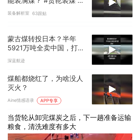
能装满煤？ #货轮装煤 #
煤炭装船机
装备解析室
63跟贴
蒙古煤转投日本？半年
5921万吨全卖中国，打
脸！2
深蓝航迹
煤船都烧红了，为啥没人
灭火？
Aine情感语录
APP专享
当货轮从卸完煤炭之后，下一趟准备运输
粮食，清洗难度有多大