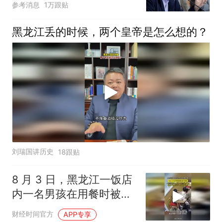
参考消息
1万跟贴
黑龙江丢的时候，两个皇帝是怎么想的？
刘瑞国讲历史
18跟贴
8 月 3 日，黑龙江一饭店
内一名男孩在用餐时被食
物卡喉
财经时间官方
APP专享