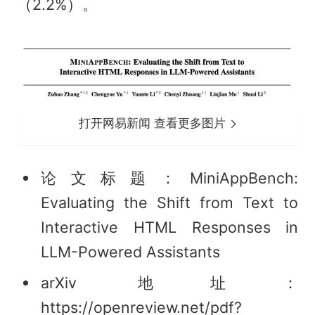
（2.2%）。
打开网易新闻 查看更多图片
论文标题：MiniAppBench:
Evaluating the Shift from Text to
Interactive HTML Responses in
LLM-Powered Assistants
arXiv 地址：
https://openreview.net/pdf?