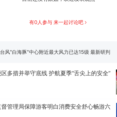
那个在床头放菜刀的女孩，因老师一句“跟我回家”
热
搬家报价570元，搬到楼下交5060元才肯搬上楼
新
有0人参与 来一起讨论吧
了……
费大厨“全国小炒肉大王”称号，仅凭视频评出？中国
台风"白海豚"中心附近最大风力已达15级 最新研判
佛山一中学招聘物理教师，笔试前13名均遭淘汰？教
招聘，成立调查组全面核查
区多措并举守底线 护航夏季“舌尖上的安全”
笔试第一被第二名传话劝弃考 官方通报
那个在床头放菜刀的女孩，因老师一句“跟我回家”
热
监督管理局保障游客明白消费安全舒心畅游六