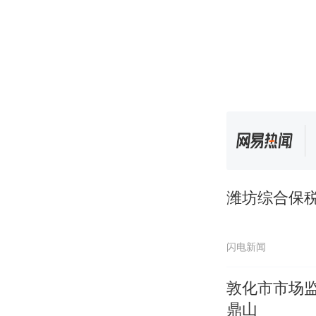
潍坊综合保税
闪电新闻
敦化市市场
鼎山