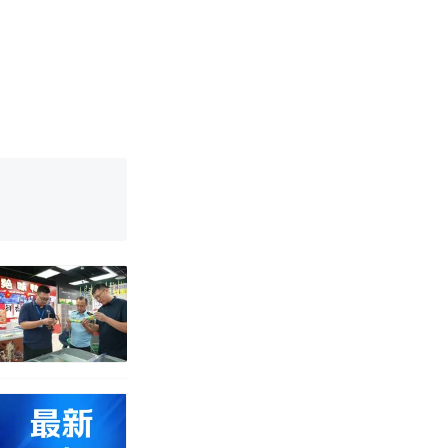
改写了人生
！女子傻眼
烹饪协会回应
育局：已叫停
改写了人生