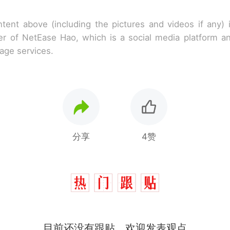
tent above (including the pictures and videos if any)
r of NetEase Hao, which is a social media platform a
rage services.
分享
4赞
目前还没有跟贴，欢迎发表观点