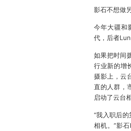
影石不想做另一
今年大疆和
代，后者Lu
如果把时间
行业新的增
摄影上，云
直的人群，
启动了云台
“我入职后
相机。”影石