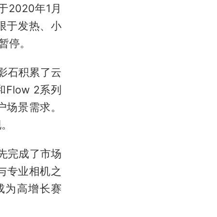
于2020年1月
限于发热、小
暂停。
为影石积累了云
Flow 2系列
户场景需求。
现。
率先完成了市场
与专业相机之
成为高增长赛