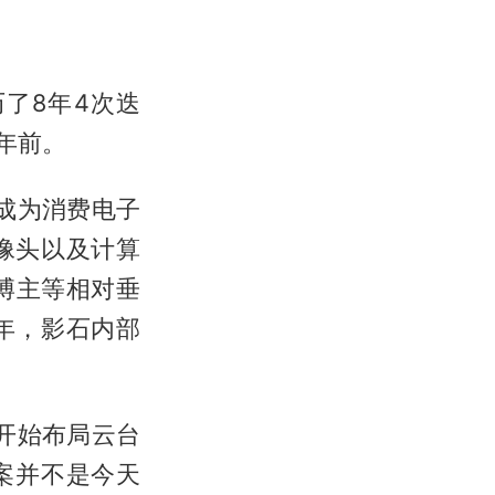
了8年4次迭
年前。
成为消费电子
像头以及计算
博主等相对垂
年，影石内部
开始布局云台
方案并不是今天