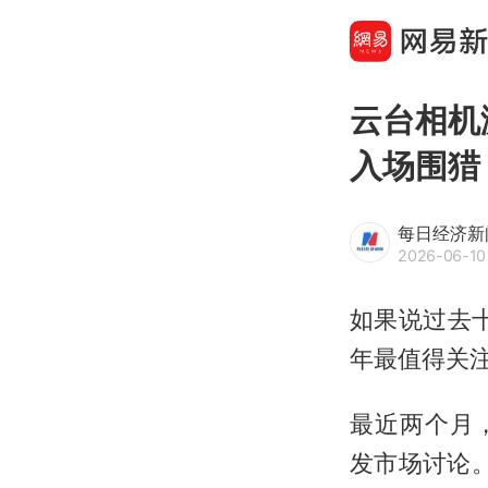
云台相机
入场围猎
每日经济新
2026-06-10
如果说过去
年最值得关
最近两个月，两
发市场讨论。