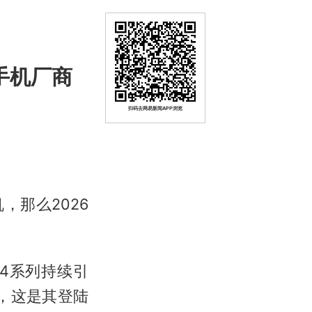
手机厂商
扫码去网易新闻APP浏览
那么2026
t 4系列持续引
a，这是其登陆