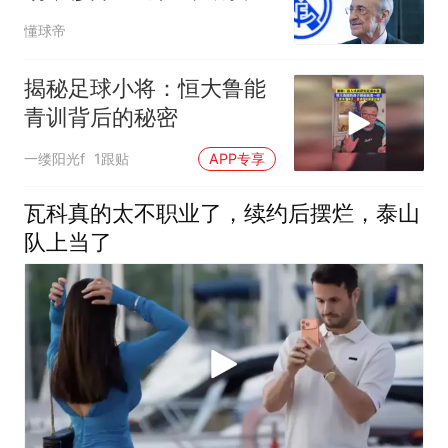
场
懂球帝
揭秘足球小将：恒大鲁能
青训背后的秘密
一缕阳光f
1跟贴
APP专享
瓦科真的太不职业了，续约后摆烂，泰山
队上当了