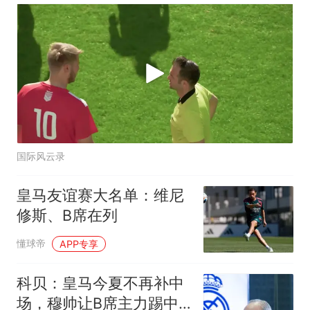
国际风云录
皇马友谊赛大名单：维尼
修斯、B席在列
懂球帝
APP专享
科贝：皇马今夏不再补中
场，穆帅让B席主力踢中