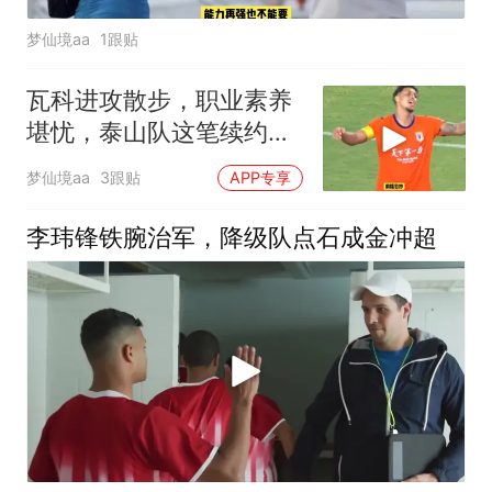
梦仙境aa
1跟贴
瓦科进攻散步，职业素养
堪忧，泰山队这笔续约打
水漂了
梦仙境aa
3跟贴
APP专享
李玮锋铁腕治军，降级队点石成金冲超