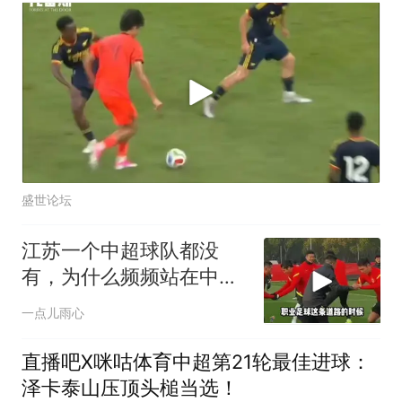
盛世论坛
江苏一个中超球队都没
有，为什么频频站在中国
足球的C位
一点儿雨心
直播吧X咪咕体育中超第21轮最佳进球：
泽卡泰山压顶头槌当选！