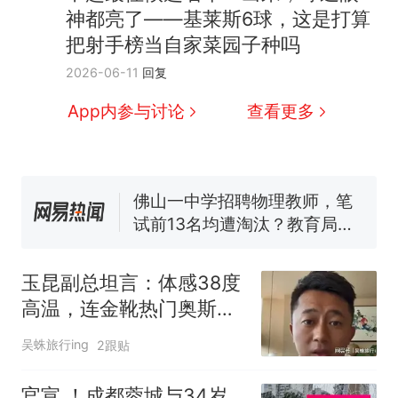
那个在床头放菜刀的女孩，
热
神都亮了——基莱斯6球，这是打算
因老师一句“跟我回家”改写了
把射手榜当自家菜园子种吗
人生
费大厨“全国小炒肉大王”称
新
2026-06-11
回复
号，仅凭视频评出？中国烹饪
协会回应
美国渔民钓获鲨鱼徒手将其拽
App内参与讨论
查看更多
回大海 目击者直呼震惊 （视频
来源：参考消息）
笔试第一被第二名传话劝弃考
官方通报
佛山一中学招聘物理教师，笔
试前13名均遭淘汰？教育局：
已叫停招聘，成立调查组全面
台风"白海豚"中心附近最大风
核查
力已达15级 最新研判
玉昆副总坦言：体感38度
那个在床头放菜刀的女孩，
热
高温，连金靴热门奥斯卡
因老师一句“跟我回家”改写了
都拼到抽筋
人生
吴蛛旅行ing
2跟贴
官宣 ！成都蓉城与34岁