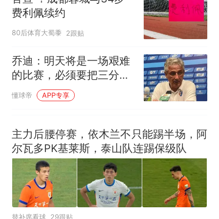
费利佩续约
80后体育大蜀黍
2跟贴
乔迪：明天将是一场艰难
的比赛，必须要把三分留
在我们的主场
懂球帝
APP专享
主力后腰停赛，依木兰不只能踢半场，阿
尔瓦多PK基莱斯，泰山队连踢保级队
替补席看球
29跟贴