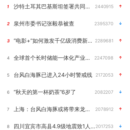
沙特土耳其巴基斯坦签署共同防务协议
2440915
1
泉州市委书记张毅恭被查
2395370
2
“电影+”如何激发千亿级消费新活力？
2289681
3
全球首个长时储能一体化产业园量产
2247098
4
台风白海豚已进入24小时警戒线
2172053
5
“秋天的第一杯奶茶”6岁了
2082207
6
上海：台风白海豚或将带来龙卷风
2078912
7
四川宜宾市高县4.9级地震致1人死亡
2017253
8