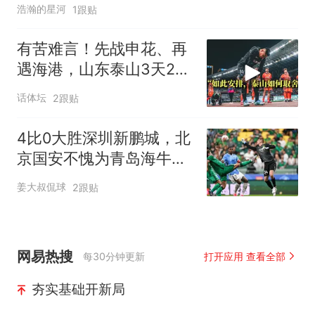
浩瀚的星河
1跟贴
有苦难言！先战申花、再
遇海港，山东泰山3天2
战：谨防双线败北
话体坛
2跟贴
4比0大胜深圳新鹏城，北
京国安不愧为青岛海牛保
级的专属贵人
姜大叔侃球
2跟贴
网易热搜
每30分钟更新
打开应用 查看全部
夯实基础开新局