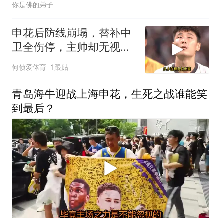
你是佛的弟子
申花后防线崩塌，替补中
卫全伤停，主帅却无视青
训王牌
何侦爱体育
1跟贴
青岛海牛迎战上海申花，生死之战谁能笑
到最后？