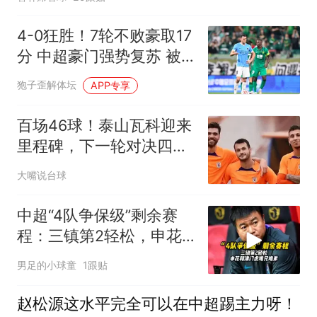
4-0狂胜！7轮不败豪取17
分 中超豪门强势复苏 被
扣5分依旧跻身前三
狍子歪解体坛
APP专享
百场46球！泰山瓦科迎来
里程碑，下一轮对决四连
胜津门虎迎来考验
大嘴说台球
中超“4队争保级”剩余赛
程：三镇第2轻松，申花
和津门虎难兄难弟
男足的小球童
1跟贴
赵松源这水平完全可以在中超踢主力呀！