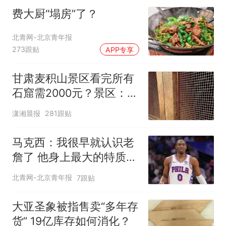
费大厨“塌房”了？
北青网-北京青年报
273跟贴
APP专享
甘肃麦积山景区看完所有
石窟需2000元？景区：部
分石窟受特别保护，游客
潇湘晨报
281跟贴
可按需买
马克西：我很早就认识老
詹了 他身上最大的特质就
是谦逊
北青网-北京青年报
7跟贴
大亚圣象被指售卖“多年存
货” 19亿库存如何消化？