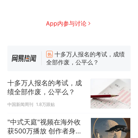
App内参与讨论
十多万人报名的考试，成绩
热
全部作废，公平么？
全球唯一没有法定首都的国
新
家，刚改国名，总统就邀请中
国大使骑行绕了几乎整个国境
搬家报价570元，搬到楼下交
线一圈，还曾两次到中国寻根
5060元才肯搬上楼！女子傻眼
十多万人报名的考试，成
了……
视频丨只要一枚命中就能让航
绩全部作废，公平么？
母瘫痪 轰-6J实力有多强？
空调24小时开着反而更省电？
中国新闻周刊
1.8万跟贴
电力部门回应
佛山一中学招聘物理教师，笔
"中式天庭"视频在海外收
试前13名均遭淘汰？教育局：
获500万播放 创作者身份
已叫停招聘，成立调查组全面
十多万人报名的考试，成绩
热