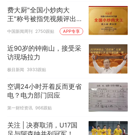
费大厨"全国小炒肉大
王"称号被指凭视频评出
官方回应
中国新闻周刊
2750跟贴
APP专享
近90岁的钟南山，接受采
访现场拉力
极目新闻
3933跟贴
空调24小时开着反而更省
电？电力部门回应
第一财经资讯
966跟贴
关注 | 决赛取消，U17国
足与阿森纳并列冠军！