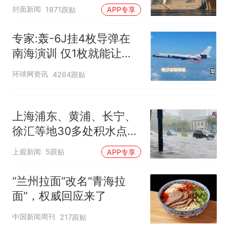
披露
封面新闻
核查
1871跟贴
APP专享
全部作废，公平么？
专家:轰-6J挂4枚导弹在
南海演训 仅1枚就能让航
母瘫痪
环球网资讯
4264跟贴
上海浦东、黄浦、长宁、
徐汇等地30多处积水点正
在抢排
上观新闻
5跟贴
APP专享
“兰州拉面”改名“青海拉
面”，权威回应来了
中国新闻周刊
217跟贴