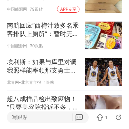
中国能源网
79跟贴
APP专享
南航回应“西梅汁致多名乘
客排队上厕所”：暂时无法
核查是否发放西梅汁
中国能源网
30跟贴
埃利斯：如果与库里对调
我照样能率领那支勇士取
得现在的成就
北青网-北京青年报
1跟贴
超八成样品检出致癌物！
“只要美容院投诉不多，店
家就不会更换产品”
写跟贴
1
南方都市报
80跟贴