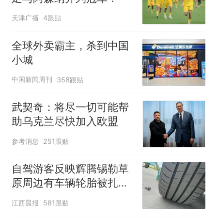
天津广播
4跟贴
全球外卖霸主，杀到中国
小城
中国新闻周刊
358跟贴
武契奇：将尽一切可能帮
助乌克兰尽快加入欧盟
参考消息
251跟贴
自驾游客反映辉腾锡勒草
原周边有车辆轮胎被扎，
修理店铺换胎价格高达千
江西晨报
581跟贴
元，官方发布情况通报