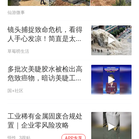
140多朵
美国渔民钓获鲨鱼徒手将其拽
仙游微事
回大海 目击者直呼震惊 （视频
来源：参考消息）
笔试第一被第二名传话劝弃考
镜头捕捉致命危机，看得
官方通报
人手心发凉！简直是太恐
制裁瓜子饺子，美国怕什
热
怖了
么？
草莓唠生活
多批次美睫胶水被检出高
危致癌物，暗访美睫工
厂：为保黏性加甲醛？
国+社区
工业稀有金属固废合规处
置｜企业零风险攻略
悟性
3跟贴
APP专享