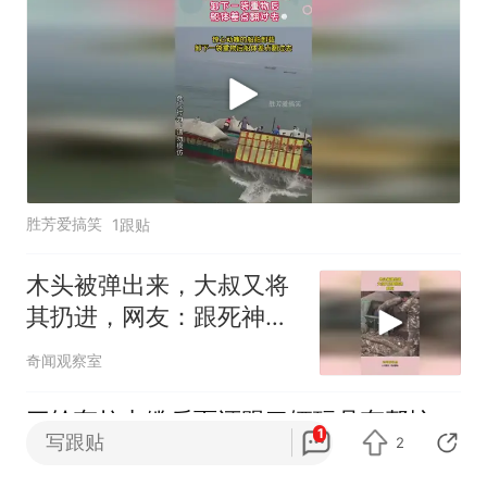
胜芳爱搞笑
1跟贴
木头被弹出来，大叔又将
其扔进，网友：跟死神擦
肩而过！
奇闻观察室
三轮车拉电缆后面还跟了辆玩具车帮忙，
1
写跟贴
2
玩具车：终究是我承受了所有