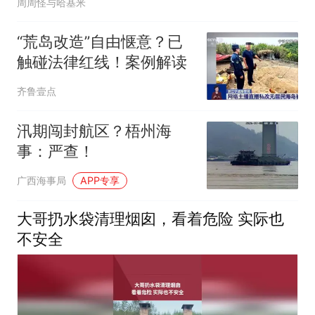
周周怪与哈基米
“荒岛改造”自由惬意？已
触碰法律红线！案例解读
齐鲁壹点
汛期闯封航区？梧州海
事：严查！
广西海事局
APP专享
大哥扔水袋清理烟囱，看着危险 实际也
不安全