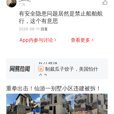
广西
有安全隐患问题居然是禁止船舶航
行，这个有意思
2026-06-11
回复
App内参与讨论
查看更多
制裁瓜子饺子，美国怕什
热
么？
那个在床头放菜刀的女孩，
新
因老师一句“跟我回家”改写了
重拳出击！仙游一别墅小区违建被拆！
人生
费大厨“全国小炒肉大王”称
号，仅凭视频评出？中国烹饪
协会回应
男子上山采菌偶然发现鸡枞菌
窝，原地守1天等它长大：挖了