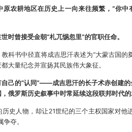
中原农耕地区在历史上一向来往频繁，“你中
世时曾接受金朝“札兀惕忽里”的官职任命。
，教科书中径直将成吉思汗表述为“大蒙古国的奠
庆都大量纪念并宣扬其民族伟大象征。
有自己的“认同”——成吉思汗的长子术赤创建的
国，俄罗斯历史叙事中时常延续这段联邦时代的
的历史人物，却让21世纪的三个主权国家对他
属争夺。