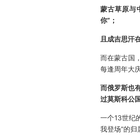
蒙古草原与
你”；
且成吉思汗在
而在蒙古国
每逢周年大
而俄罗斯也
过莫斯科公
一个13世纪
我登场”的归