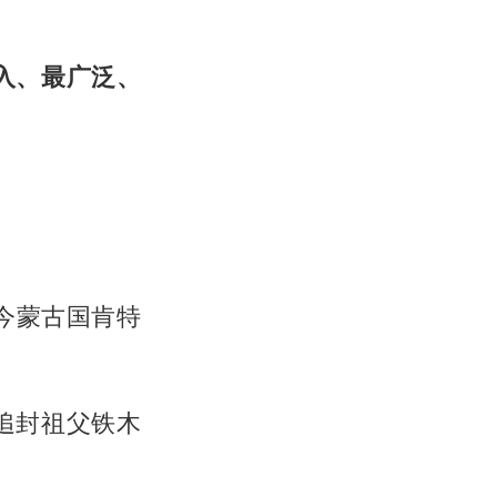
入、最广泛、
今蒙古国肯特
追封祖父铁木