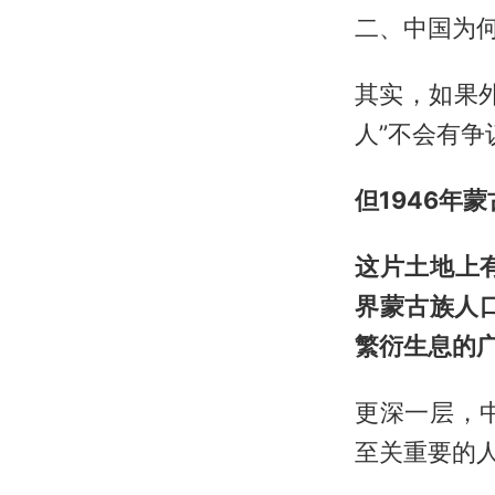
二、中国为何
其实，如果
人”不会有争
但1946年
这片土地上
界蒙古族人
繁衍生息的
更深一层，
至关重要的