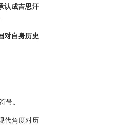
承认成吉思汗
。
国对自身历史
符号。
现代角度对历