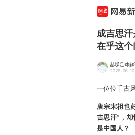
成吉思汗
在乎这个
赫埰足球解
2026-06-10
一位位千古
唐宗宋祖也
吉思汗”，
是中国人？