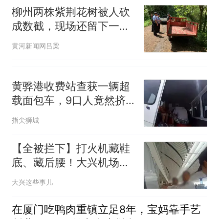
柳州两株紫荆花树被人砍
成数截，现场还留下一部
手机和一辆三轮车！
黄河新闻网吕梁
黄骅港收费站查获一辆超
载面包车，9口人竟然挤
在一起
指尖狮城
【全被拦下】打火机藏鞋
底、藏后腰！大兴机场两
男子登机前双双被查
大兴这些事儿
在厦门吃鸭肉重镇立足8年，宝妈靠手艺