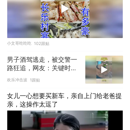
小文哥吃吃吃
102跟贴
男子酒驾逃走，被交警一
路狂追，网友：关键时刻
比体能！
欢乐冲击波
1跟贴
女儿一心想要买新车，亲自上门给老爸提
亲，这操作太逗了