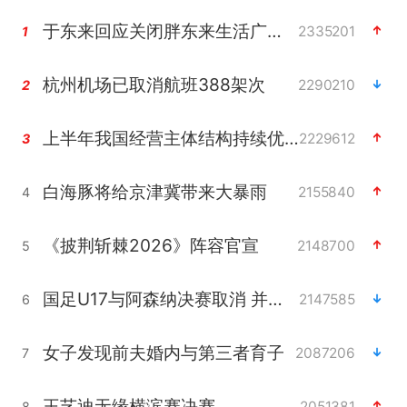
于东来回应关闭胖东来生活广场店
2335201
1
杭州机场已取消航班388架次
2290210
2
上半年我国经营主体结构持续优化
2229612
3
白海豚将给京津冀带来大暴雨
2155840
4
《披荆斩棘2026》阵容官宣
2148700
5
国足U17与阿森纳决赛取消 并列冠军
2147585
6
女子发现前夫婚内与第三者育子
2087206
7
王艺迪无缘横滨赛决赛
2051381
8