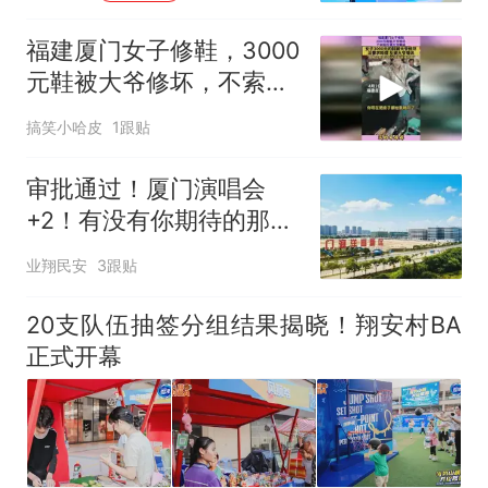
福建厦门女子修鞋，3000
元鞋被大爷修坏，不索赔
反遭大爷嘲讽
搞笑小哈皮
1跟贴
审批通过！厦门演唱会
+2！有没有你期待的那位
～
业翔民安
3跟贴
20支队伍抽签分组结果揭晓！翔安村BA
正式开幕