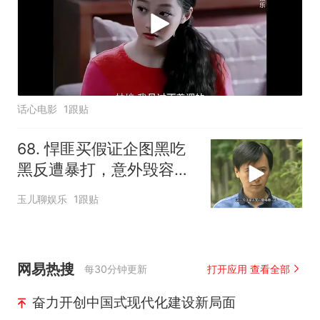
话心电影
1跟贴
68. 悍匪买假证企图黑吃
黑反遭暴打，意外毁容遇
盘查能否逃脱
玉儿聊娱乐
1跟贴
网易热搜
每30分钟更新
打开应用 查看全部
奋力开创中国式现代化建设新局面