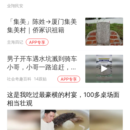
业翔民安
「集美」陈姓→厦门集美
集美村｜侨冢识祖籍
圭海四记
APP专享
男子开车遇水坑溅到骑车
小哥，小哥一路追赶，把
车牌掰弯扭头就走
社会奇趣百科
14跟贴
APP专享
这是我吃过最豪横的村宴，100多桌场面
相当壮观