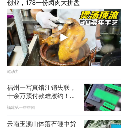
创业，178一份卤肉大拼盘
乾动力
福州一写真馆注销失联，
十余万预付款难履约！店
家：拍照要去苏州
福建第一帮帮团
云南玉溪山体落石砸中货