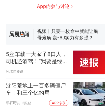
全球唯一没有法定首都的国
新
App内参与讨论
家，刚改国名，总统就邀请中
国大使骑行绕了几乎整个国境
搬家报价570元，搬到楼下交
线一圈，还曾两次到中国寻根
5060元才肯搬上楼！女子傻眼
了……
视频丨只要一枚命中就能让航
母瘫痪 轰-6J实力有多强？
空调24小时开着反而更省电？
电力部门回应
5座车载一大家子8口人，
佛山一中学招聘物理教师，笔
司机还酒驾！“我要是经常
试前13名均遭淘汰？教育局：
喝酒，就知道喝酒不能开
已叫停招聘，成立调查组全面
十多万人报名的考试，成绩
热
环球网资讯
车了”
核查
全部作废，公平么？
沈阳荒地上一百多辆僵尸
车！和三个亿的局
鹞石周说
3跟贴
APP专享