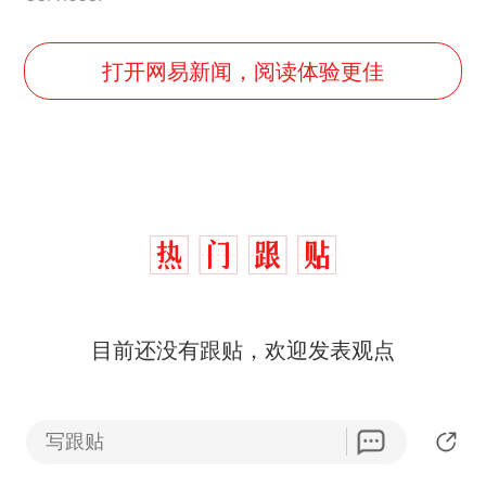
打开网易新闻，阅读体验更佳
制裁瓜子饺子，美国怕什
热
么？
费大厨“全国小炒肉大王”称
新
目前还没有跟贴，欢迎发表观点
号，仅凭视频评出？中国烹饪
协会回应
男子上山采菌偶然发现鸡枞菌
窝，原地守1天等它长大：挖了
140多朵
美国渔民钓获鲨鱼徒手将其拽
写跟贴
App内参与讨论
回大海 目击者直呼震惊 （视频