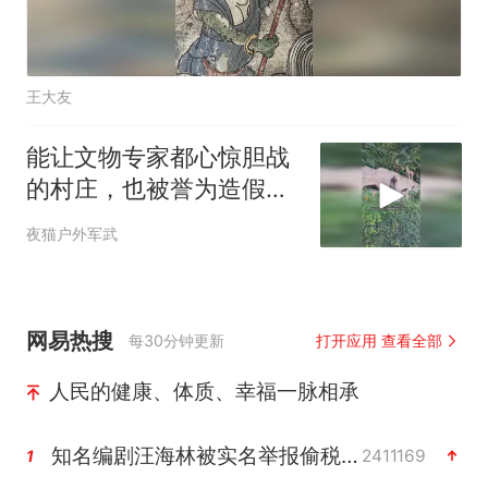
王大友
能让文物专家都心惊胆战
的村庄，也被誉为造假第
一村
夜猫户外军武
网易热搜
每30分钟更新
打开应用 查看全部
人民的健康、体质、幸福一脉相承
知名编剧汪海林被实名举报偷税漏税
2411169
1