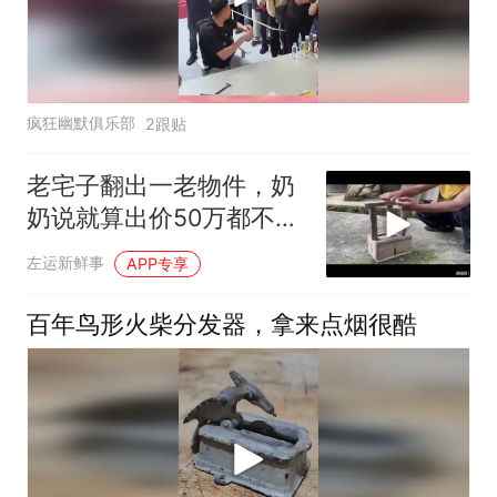
疯狂幽默俱乐部
2跟贴
老宅子翻出一老物件，奶
奶说就算出价50万都不
卖，拍给大家看看
左运新鲜事
APP专享
百年鸟形火柴分发器，拿来点烟很酷