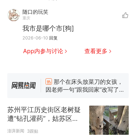
随口的玩笑
重庆
我市是哪个市[狗]
2026-06-10
回复
App内参与讨论
查看更多
那个在床头放菜刀的女孩，
热
因老师一句“跟我回家”改写了
人生
搬家报价570元，搬到楼下
新
交5060元才肯搬上楼！女子傻
苏州平江历史街区老树疑
眼了……
佛山一中学招聘物理教师，笔
遭“钻孔灌药”，姑苏区住
试前13名均遭淘汰？教育局：
建委：将持续跟进救助事
已叫停招聘，成立调查组全面
笔试第一被第二名传话劝弃考
澎湃新闻
3跟贴
宜