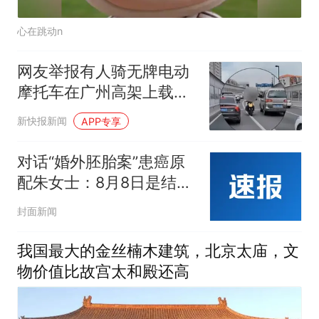
心在跳动n
网友举报有人骑无牌电动
摩托车在广州高架上载人
逆行，交警：驾驶人已被
新快报新闻
APP专享
行拘
对话“婚外胚胎案”患癌原
配朱女士：8月8日是结婚
20周年纪念日，不后悔自
封面新闻
己的付出
我国最大的金丝楠木建筑，北京太庙，文
物价值比故宫太和殿还高