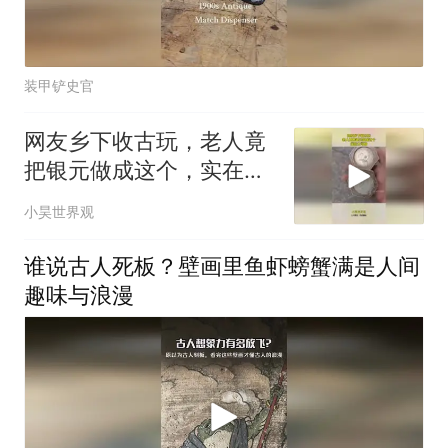
装甲铲史官
网友乡下收古玩，老人竟
把银元做成这个，实在太
可惜！
小昊世界观
谁说古人死板？壁画里鱼虾螃蟹满是人间
趣味与浪漫