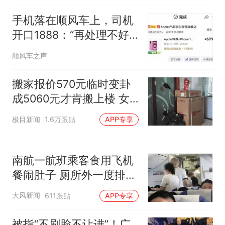
核查
官方通报
空调24小时开着反而更省电？
手机落在顺风车上，司机
电力部门回应
开口1888：“再处理不好
“不建议大家买深色蛋糕”上热
我就要拔卡了”
顺风车之声
搜，网友：天塌了！
那个在床头放菜刀的女孩，
热
搬家报价570元临时变卦
因老师一句“跟我回家”改写了
成5060元才肯搬上楼 女
人生
子傻眼
极目新闻
1.6万跟贴
APP专享
南航一航班乘客食用飞机
餐闹肚子 厕所外一度排长
队
大风新闻
611跟贴
APP专享
被指“不刷脸不让进”！广