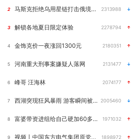
马斯克拒绝乌用星链打击俄境内目标
2313988
2
解锁各地夏日限定体验
2278794
3
金饰克价一夜涨回1300元
2180351
4
河南重大刑事案嫌疑人落网
2131477
5
峰哥 汪海林
2074177
6
西湖突现狂风暴雨 游客瞬间被浇透
2005460
7
富婆带资进组给自己硬加60多场吻戏
1971032
8
视频丨中国东方电气集团原党组副书记、董事宋致远被查
1898972
9