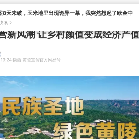
营新风潮 让乡村颜值变成经济产
 19:24
·陕西
·黄陵宣传官方网易号