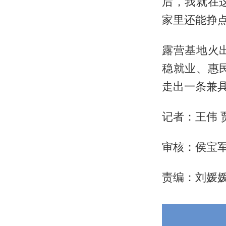
后，我就在
家里还能挣
露营基地火
稳就业、惠
走出一条兼
记者：王伟 
审核：侯宝
责编：刘媛媛