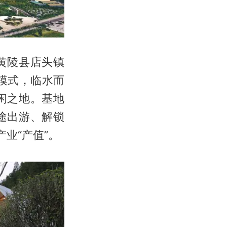
黄陵县店头镇
模式，临水而
闲之地。基地
途出游、解锁
业“产值”。