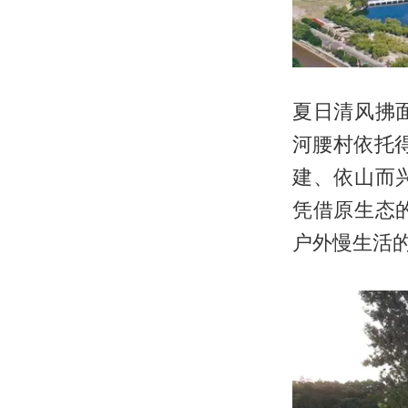
夏日清风拂
河腰村依托
建、依山而
凭借原生态
户外慢生活的