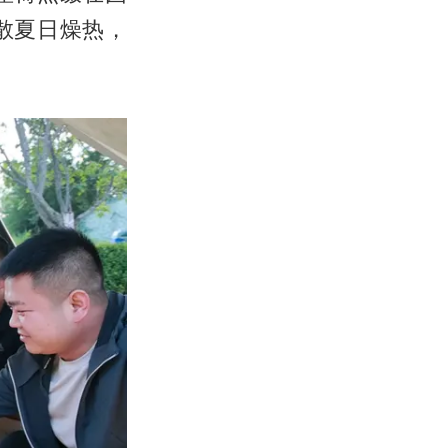
散夏日燥热，