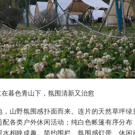
立在暮色青山下，氛围清新又治愈
地，山野氛围感扑面而来。连片的天然草坪绿
适配各类户外休闲活动；纯白色帐篷有序分布
河水相映成趣。简约围栏、氛围感灯带、休闲