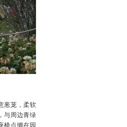
意葱茏，柔软
，与周边青绿
座椅点缀在园