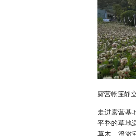
露营帐篷静
走进露营基
平整的草地
草木、澄澈