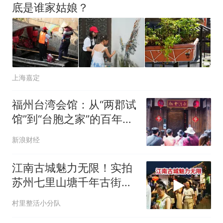
底是谁家姑娘？
上海嘉定
福州台湾会馆：从“两郡试
馆”到“台胞之家”的百年文
脉传承
新浪财经
江南古城魅力无限！实拍
苏州七里山塘千年古街！
真是不错
村里整活小分队