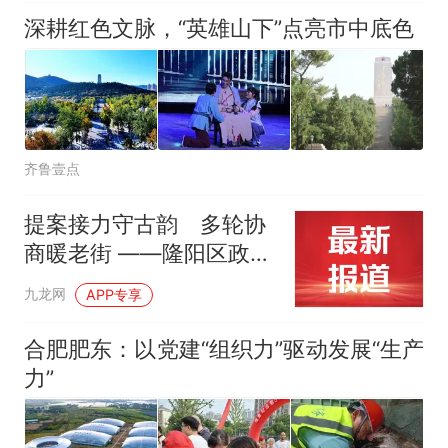
深耕红色文脉，“英雄山下”点亮市中底色
齐鲁壹点
提案接力守古韵 多轮协
商暖老街 ——隆阳区政协
通过“提案+院坝协商”助仁
九龙网
APP专享
寿门街区蝶变
合肥肥东：以党建“组织力”驱动发展“生产
力”