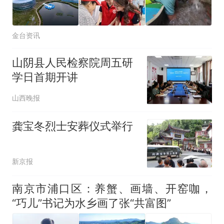
金台资讯
山阴县人民检察院周五研
学日首期开讲
山西晚报
龚宝冬烈士安葬仪式举行
新京报
南京市浦口区：养蟹、画墙、开窑咖，
“巧儿”书记为水乡画了张“共富图”