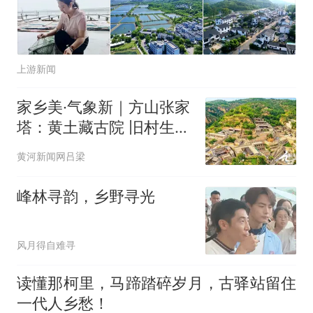
上游新闻
家乡美·气象新｜方山张家
塔：黄土藏古院 旧村生新
光
黄河新闻网吕梁
峰林寻韵，乡野寻光
风月得自难寻
读懂那柯里，马蹄踏碎岁月，古驿站留住
一代人乡愁！