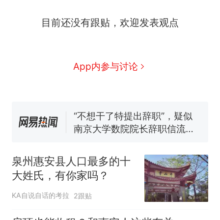
哥士兵搬起大石块投向移民引
争议，此前一天内数万人从摩
费大厨“全国小炒肉大王”称
新
目前还没有跟贴，欢迎发表观点
洛哥涌入西班牙
号，仅凭视频评出？中国烹饪
协会回应
男子上山采菌偶然发现鸡枞菌
窝，原地守1天等它长大：挖了
App内参与讨论
140多朵
美国一场追捕行动中，一男子
在车辆行驶中爬上车顶跳舞。
（新京报）
“不想干了特提出辞职”，疑似
南京大学数院院长辞职信流
传，院方回应：喻良教授已卸
美国渔民钓获鲨鱼徒手将其拽
任院长一职，不清楚辞职信来
回大海 目击者直呼震惊 （视频
源；曾用手绘图做头像
来源：参考消息）
西班牙飞地休达边境，摩洛
热
泉州惠安县人口最多的十
哥士兵搬起大石块投向移民引
大姓氏，有你家吗？
争议，此前一天内数万人从摩
洛哥涌入西班牙
KA自说自话的考拉
2跟贴