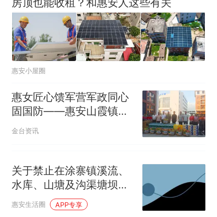
房顶也能收租？和惠安人这些有关
惠安小屋圈
惠女匠心馈军营军政同心
固国防——惠安山霞镇推
出“四维双拥”模式
金台资讯
关于禁止在涂寨镇溪流、
水库、山塘及沟渠塘坝等
涉水区域开展游泳垂钓及
惠安生活圈
APP专享
各类危险涉水活动的通告