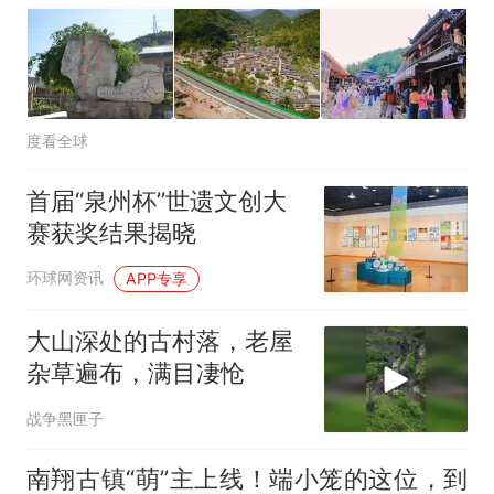
度看全球
首届“泉州杯”世遗文创大
赛获奖结果揭晓
环球网资讯
APP专享
大山深处的古村落，老屋
杂草遍布，满目凄怆
战争黑匣子
南翔古镇“萌”主上线！端小笼的这位，到