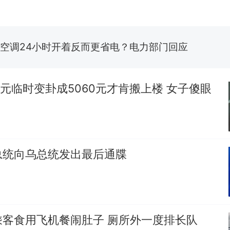
佛山一中学招聘物理教师，笔试前13名均遭淘汰？教
招聘，成立调查组全面核查
空调24小时开着反而更省电？电力部门回应
“不建议大家买深色蛋糕”上热搜，网友：天塌了！
0元临时变卦成5060元才肯搬上楼 女子傻眼
南航一航班疑向乘客发放西梅汁，致多名乘客在飞行
所！乘客：机上100多人只有2个厕所；客服回应：
会发放西梅汁
那个在床头放菜刀的女孩，因老师一句“跟我回家”
热
总统向乌总统发出最后通牒
乘客食用飞机餐闹肚子 厕所外一度排长队