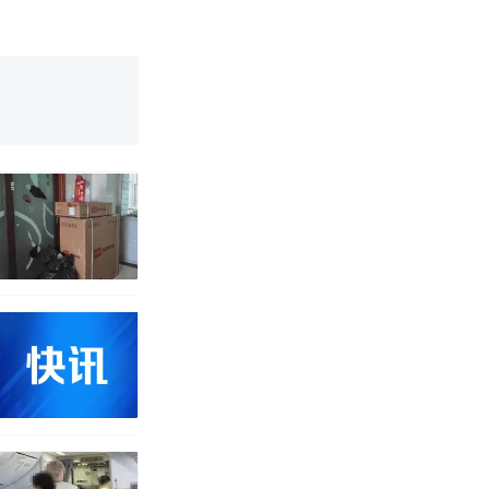
育局：已叫停
途中排队上厕
并非每架飞机都
改写了人生