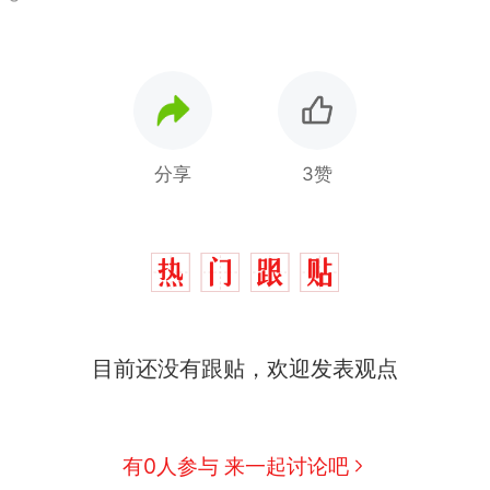
分享
3赞
目前还没有跟贴，欢迎发表观点
那个在床头放菜刀的女孩，因老师一句“跟我回家”
热
搬家报价570元，搬到楼下交5060元才肯搬上楼
新
有0人参与 来一起讨论吧
了……