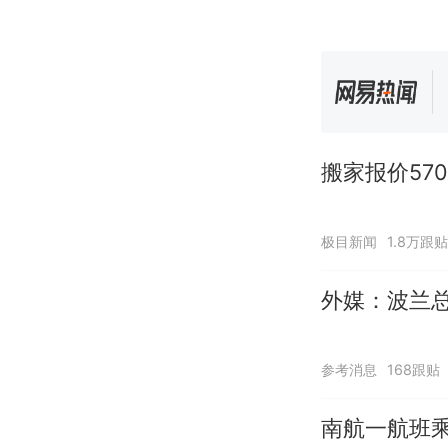
搬家报价57
极目新闻
1.8万跟贴
外媒：波兰
参考消息
168跟贴
南航一航班