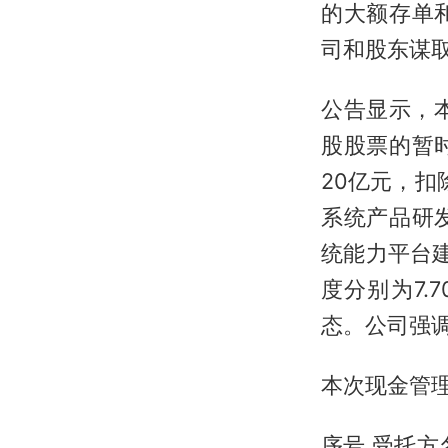
的大额存单
司和股东谋
公告显示，
股股票的暂
20亿元，扣
系统产品研
统能力平台建
度分别为7.7
态。公司强
本次现金管
序号 受托方