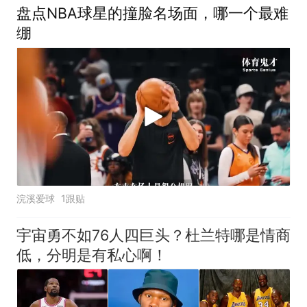
盘点NBA球星的撞脸名场面，哪一个最难
绷
浣溪爱球
1跟贴
宇宙勇不如76人四巨头？杜兰特哪是情商
低，分明是有私心啊！