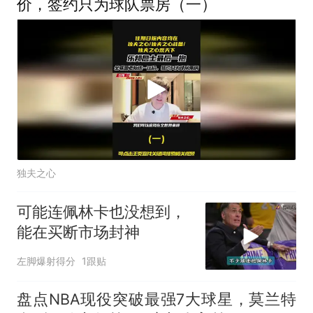
价，签约只为球队票房（一）
独夫之心
可能连佩林卡也没想到，
能在买断市场封神
左脚爆射得分
1跟贴
盘点NBA现役突破最强7大球星，莫兰特