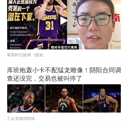
紧跟时代脉搏
1跟贴
库班炮轰小卡不配猛龙雕像！阴阳合同调
查还没完，交易也被叫停了
工从昊懂球阿靖