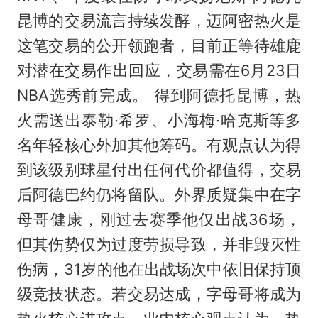
昆博的交易流言持续发酵，迈阿密热火是
这笔交易的公开领跑者，目前正等待雄鹿
对潜在交易作出回应，交易需在6月23日
NBA选秀前完成。 得到阿德托昆博，热
火需送出泰勒·希罗、小海梅·哈克斯等多
名年轻核心外加其他筹码。有观点认为得
到该级别球星付出任何代价都值得，交易
后阿德巴约仍将留队。外界质疑集中在字
母哥健康，刚过去赛季他仅出战36场，
但其伤势仅为过度劳损导致，并非毁灭性
伤病，31岁的他在出战场次中依旧保持顶
级竞技状态。若交易达成，字母哥将成为