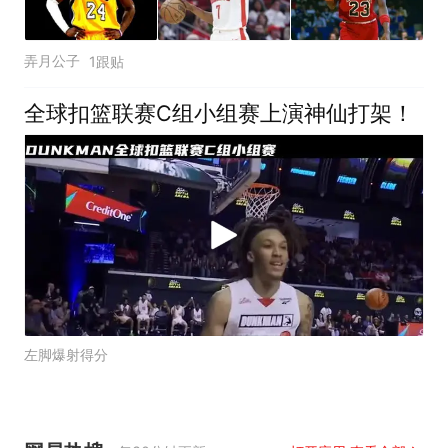
弄月公子
1跟贴
全球扣篮联赛C组小组赛上演神仙打架！
左脚爆射得分