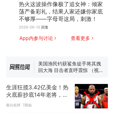
制裁瓜子饺子，美国怕什
热火这波操作像极了追女神：倾家
热
么？
荡产备彩礼，结果人家还嫌你家底
那个在床头放菜刀的女孩，
新
不够厚——字母哥这局，刺激！
因老师一句“跟我回家”改写了
2026-06-10
回复
人生
费大厨“全国小炒肉大王”称
号，仅凭视频评出？中国烹饪
App内参与讨论
查看更多
协会回应
男子上山采菌偶然发现鸡枞菌
窝，原地守1天等它长大：挖了
140多朵
美国渔民钓获鲨鱼徒手将其拽
回大海 目击者直呼震惊 （视频
来源：参考消息）
笔试第一被第二名传话劝弃考
官方通报
制裁瓜子饺子，美国怕什
热
生涯狂揽3.42亿美金！热
么？
火底薪抄底14年老将，辅
佐字母哥冲冠
夜白侃球
7跟贴