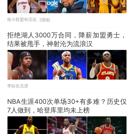
格斗联盟有话说
2跟贴
拒绝湖人3000万合同，降薪加盟勇士，
结果被甩手，神射沦为流浪汉
李絙在北漂
NBA生涯400次单场30+有多难？历史仅
7人做到，哈登库里均未上榜