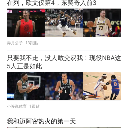
在列，欧文仅第4，东契奇入前3
弄月公子
13跟贴
只要我不走，没人敢交易我！现役NBA这
5人正是如此
小哆说体育
1跟贴
我和迈阿密热火的第一天