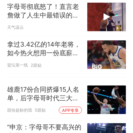
字母哥彻底怒了！直言老
詹做了人生中最错误的决
定，想拿冠军没戏
天气温云
拿过3.42亿的14年老将，
如今热火想用一份底薪签
下他搭档字母哥
篮坛第一线
2跟贴
雄鹿17份合同挤爆15人名
单，后字母哥时代三大疑
问待解
甜份超标的我
5跟贴
APP专享
“申京：字母哥不要高兴的