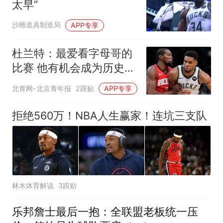
太早”
沙雕道具制造局
APP专享
杜兰特：最爱看字母哥的
比赛 他有机会成为历史最
佳
北青网-北京青年报
2跟贴
APP专享
拒绝560万！NBA人生赢家！连坑三支队
林木体育解说
3跟贴
乐邦詹士最后一抱：全联盟老板统一压