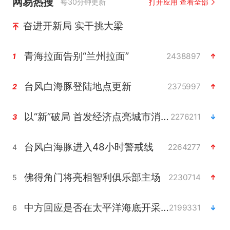
网易热搜
每30分钟更新
打开应用 查看全部
奋进开新局 实干挑大梁
青海拉面告别“兰州拉面”
2438897
1
台风白海豚登陆地点更新
2375997
2
以“新”破局 首发经济点亮城市消费活力
2276211
3
台风白海豚进入48小时警戒线
2264277
4
佛得角门将亮相智利俱乐部主场
2230714
5
中方回应是否在太平洋海底开采稀土
2199331
6