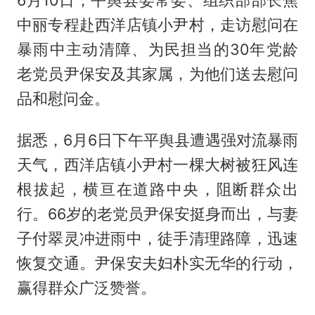
6月10日，平舆县委常委、组织部部长焦
中丽专程赴西洋店镇小尹村，走访慰问在
暴雨中主动清障、为民担当的30年党龄
老党员尹保安及其家属，为他们送去慰问
品和慰问金。
据悉，6月6日下午平舆县遭遇强对流暴雨
天气，西洋店镇小尹村一棵大树被狂风连
根拔起，横亘在道路中央，阻断群众出
行。66岁的老党员尹保安挺身而出，与妻
子付翠灵冲进雨中，徒手清理路障，迅速
恢复交通。尹保安夫妇朴实无华的行动，
赢得群众广泛赞誉。