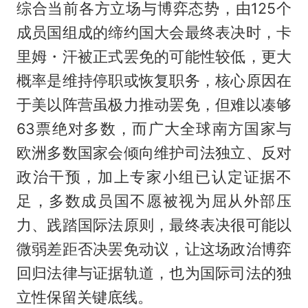
综合当前各方立场与博弈态势，由125个
成员国组成的缔约国大会最终表决时，卡
里姆・汗被正式罢免的可能性较低，更大
概率是维持停职或恢复职务，核心原因在
于美以阵营虽极力推动罢免，但难以凑够
63票绝对多数，而广大全球南方国家与
欧洲多数国家会倾向维护司法独立、反对
政治干预，加上专家小组已认定证据不
足，多数成员国不愿被视为屈从外部压
力、践踏国际法原则，最终表决很可能以
微弱差距否决罢免动议，让这场政治博弈
回归法律与证据轨道，也为国际司法的独
立性保留关键底线。