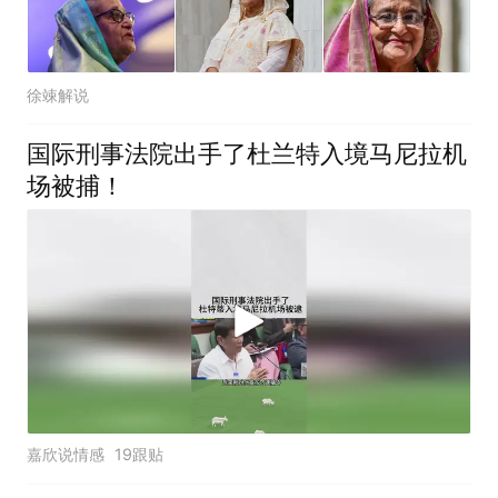
徐竦解说
国际刑事法院出手了杜兰特入境马尼拉机
场被捕！
嘉欣说情感
19跟贴