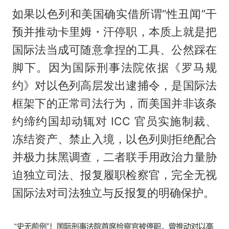
如果以色列和美国确实借所谓“性丑闻”干
预并推动卡里姆・汗停职，本质上就是把
国际法当成可随意拿捏的工具、公然踩在
脚下。因为国际刑事法院依据《罗马规
约》对以色列高层发出逮捕令，是国际法
框架下的正常司法行为，而美国并非该条
约缔约国却动辄对 ICC 官员实施制裁、
冻结资产、禁止入境，以色列则拒绝配合
并极力抹黑调查，二者联手用政治力量胁
迫独立司法、报复履职检察官，完全无视
国际法对司法独立与反报复的明确保护。