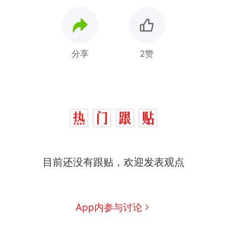
分享
2赞
那个在床头放菜刀的女孩，
热
因老师一句“跟我回家”改写了
人生
制裁瓜子饺子，美国怕什
新
目前还没有跟贴，欢迎发表观点
么？
费大厨“全国小炒肉大王”称
号，仅凭视频评出？中国烹饪
协会回应
男子上山采菌偶然发现鸡枞菌
App内参与讨论
窝，原地守1天等它长大：挖了