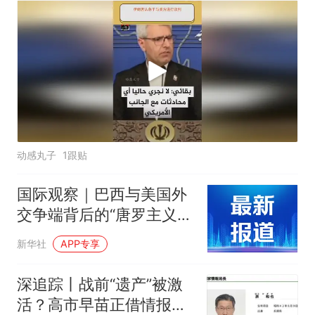
动感丸子
1跟贴
国际观察｜巴西与美国外
交争端背后的“唐罗主义”
黑手
新华社
APP专享
深追踪丨战前“遗产”被激
活？高市早苗正借情报改