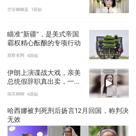
特尔特头号亲信
空谷幽幽蓝
1跟贴
瞄准“新疆”，是美式帝国
霸权精心酝酿的专项行动
观察者网
4跟贴
伊朗上演谍战大戏，亲美
总统假辞职真出卖，一招
反杀将死内鬼！
搞笑糊糊
4跟贴
哈西娜被判死刑后扬言12月回国，称判决
无效