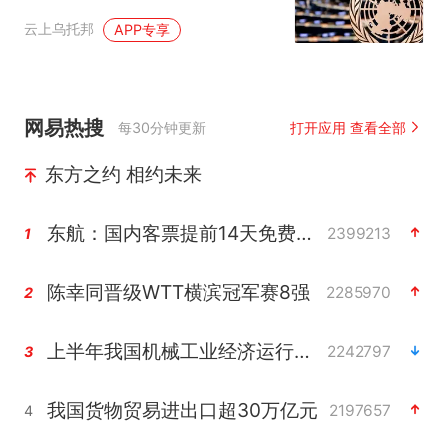
矛头指向了联合国
云上乌托邦
APP专享
网易热搜
每30分钟更新
打开应用 查看全部
东方之约 相约未来
东航：国内客票提前14天免费退改
2399213
1
陈幸同晋级WTT横滨冠军赛8强
2285970
2
上半年我国机械工业经济运行稳中有进
2242797
3
我国货物贸易进出口超30万亿元
2197657
4