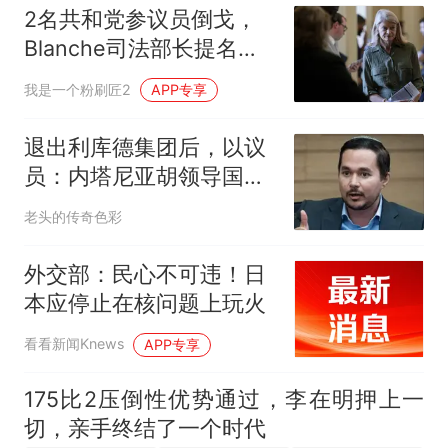
2名共和党参议员倒戈，
Blanche司法部长提名岌
岌可危
我是一个粉刷匠2
APP专享
退出利库德集团后，以议
员：内塔尼亚胡领导国家
已失败，必须下台
老头的传奇色彩
外交部：民心不可违！日
本应停止在核问题上玩火
看看新闻Knews
APP专享
175比2压倒性优势通过，李在明押上一
切，亲手终结了一个时代