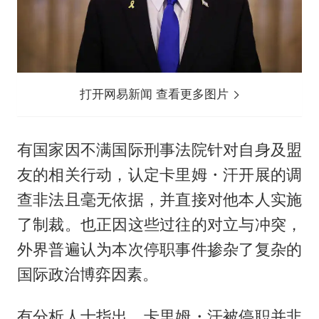
打开网易新闻 查看更多图片
有国家因不满国际刑事法院针对自身及盟
友的相关行动，认定卡里姆・汗开展的调
查非法且毫无依据，并直接对他本人实施
了制裁。也正因这些过往的对立与冲突，
外界普遍认为本次停职事件掺杂了复杂的
国际政治博弈因素。
有分析人士指出，卡里姆・汗被停职并非