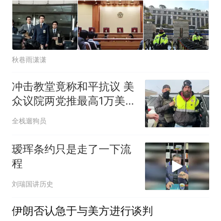
秋巷雨潇潇
冲击教堂竟称和平抗议 美
众议院两党推最高1万美元
罚款法案
全栈遛狗员
瑷珲条约只是走了一下流
程
刘瑞国讲历史
伊朗否认急于与美方进行谈判