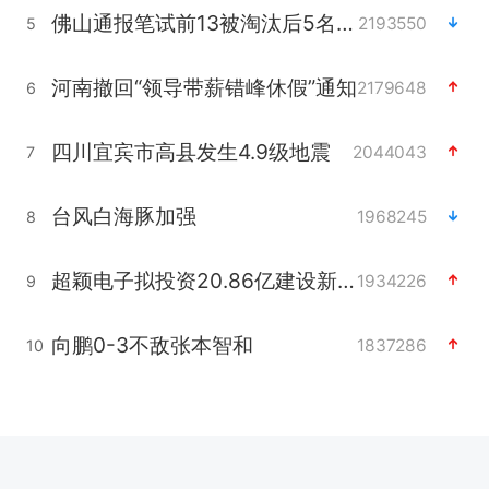
佛山通报笔试前13被淘汰后5名进体检
2193550
5
河南撤回“领导带薪错峰休假”通知
2179648
6
四川宜宾市高县发生4.9级地震
2044043
7
台风白海豚加强
1968245
8
超颖电子拟投资20.86亿建设新项目
1934226
9
向鹏0-3不敌张本智和
1837286
10