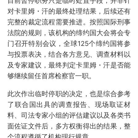
目前暂停职务只是临时处置手段，并非针
对卡里姆・汗的最终处理结果，后续还有
完整的裁定流程需要推进。按照国际刑事
法院的规则，该机构的缔约国大会将会专
门召开特别会议，全球125个缔约国将参
与投票表决，结合各方意见、调查材料以
及专家建议，最终判定卡里姆・汗是否能
够继续留任首席检察官一职。
此次作出临时停职的决定，也是综合参考
了联合国出具的调查报告、现场取证材
料、司法专家小组的评估建议以及各类书
面佐证文件后，多方权衡得出的结果，整
个流程遵循了机构现行规章。