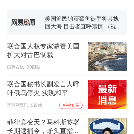
140多朵
美国渔民钓获鲨鱼徒手将其拽
回大海 目击者直呼震惊 （视频
来源：参考消息）
笔试第一被第二名传话劝弃考
官方通报
那个在床头放菜刀的女孩，
热
因老师一句“跟我回家”改写了
联合国人权专家谴责美国
人生
扩大对古巴制裁
国际在线
20跟贴
联合国秘书长副发言人呼
吁俄乌停火 实现和平
环球网资讯
5跟贴
APP专享
菲律宾变天？马科斯签署
长期逮捕令，矛头直指杜