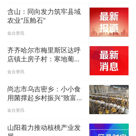
含山：同向发力筑牢县域
农业“压舱石”
金台资讯
齐齐哈尔市梅里斯区达呼
店镇土房子村：寒地葡萄
串起致富路
金台资讯
尚志市乌吉密乡：小小食
用菌撑起乡村振兴“致富
伞”
金台资讯
山阳着力推动核桃产业发