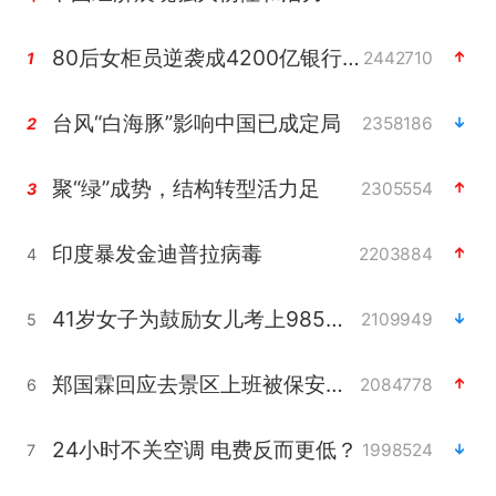
80后女柜员逆袭成4200亿银行副行长
2442710
1
台风“白海豚”影响中国已成定局
2358186
2
聚“绿”成势，结构转型活力足
2305554
3
印度暴发金迪普拉病毒
2203884
4
41岁女子为鼓励女儿考上985研究生
2109949
5
郑国霖回应去景区上班被保安拦下
2084778
6
24小时不关空调 电费反而更低？
1998524
7