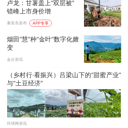
卢龙：甘薯盖上“双层被”
错峰上市身价增
秦皇岛发布
APP专享
烟田“慧”种“金叶”数字化嬗
变
金台资讯
（乡村行·看振兴）吕梁山下的“甜蜜产业”
与“土豆经济”
环球网资讯