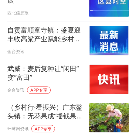
展
西北信息报
自贡富顺童寺镇：盛夏迎
丰收高粱产业赋能乡村振
兴
金台资讯
武威：麦后复种让“闲田”
变“富田”
金台资讯
APP专享
（乡村行·看振兴）广东鳌
头镇：无花果成“摇钱果”
铺就乡村致富路
环球网资讯
APP专享