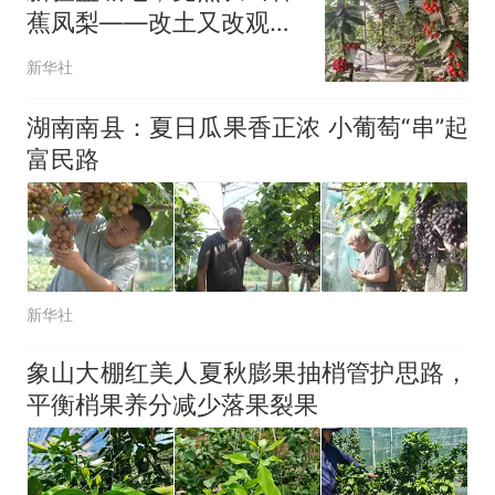
来源：参考消息）
笔试第一被第二名传话劝弃考
蕉凤梨——改土又改观
官方通报
念，科研帮扶让新疆年轻
惊艳！字都飘起来了 博主在田
新华社
人成为懂技术、有底气的
间创作“悬浮字” 网友：真·裸眼
新农人
3D！
“不想干了特提出辞职”，疑
湖南南县：夏日瓜果香正浓 小葡萄“串”起
热
似南京大学数院院长辞职信流
富民路
传，院方回应：喻良教授已卸
任院长一职，不清楚辞职信来
源；曾用手绘图做头像
新华社
象山大棚红美人夏秋膨果抽梢管护思路，
平衡梢果养分减少落果裂果