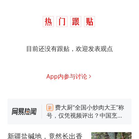
目前还没有跟贴，欢迎发表观点
“不想干了特提出辞职”，疑
热
App内参与讨论
似南京大学数院院长辞职信流
传，院方回应：喻良教授已卸
费大厨“全国小炒肉大王”称
新
任院长一职，不清楚辞职信来
号，仅凭视频评出？中国烹饪
源；曾用手绘图做头像
协会回应
男子上山采菌偶然发现鸡枞菌
窝，原地守1天等它长大：挖了
140多朵
美国渔民钓获鲨鱼徒手将其拽
回大海 目击者直呼震惊 （视频
新疆盐碱地，竟然长出香