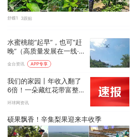
舒蝶1
3跟贴
水蜜桃能“起早”，也可“赶
晚”（高质量发展在一线·
小城宝藏）
金台资讯
APP专享
我们的家园丨年收入翻了
6倍！一朵藏红花带富整
个村
环球网资讯
硕果飘香！辛集梨果迎来丰收季