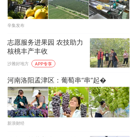
辛集发布
志愿服务进果园 农技助力
核桃丰产丰收
沙雅好地方
APP专享
河南洛阳孟津区：葡萄串“串”起�
新浪财经