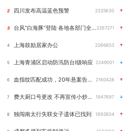
四川发布高温蓝色预警
2325630
2
台风“白海豚”登陆 各地各部门全力应对
2267271
3
上海鼓励居家办公
2266853
4
上海青浦区启动防汛防台Ⅰ级响应
2249001
5
血指纹匹配成功，20年悬案告破！凶手被执行死刑
2160428
6
费大厨口号更改 不再宣传小炒肉大王
1947697
7
独闯南太行失联女子遗体已找到
1892804
8