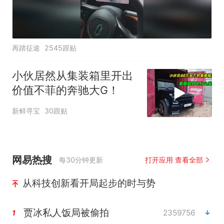
再踏征途
2545跟贴
小伙居然从集装箱里开出
价值不菲的奔驰大G！
新鲜寻宝
30跟贴
网易热搜
每30分钟更新
打开应用 查看全部
从科技创新看开局起步的时与势
贾冰私人饭局被偷拍
2359756
1