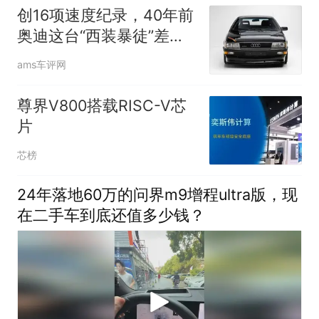
创16项速度纪录，40年前
奥迪这台“西装暴徒”差点
被当废铁销毁
ams车评网
尊界V800搭载RISC-V芯
片
芯榜
24年落地60万的问界m9增程ultra版，现
在二手车到底还值多少钱？