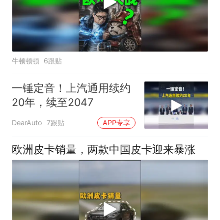
牛顿顿顿
6跟贴
一锤定音！上汽通用续约
20年，续至2047
DearAuto
7跟贴
APP专享
欧洲皮卡销量，两款中国皮卡迎来暴涨