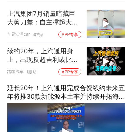
上汽集团7月销量暗藏巨
大剪刀差：自主撑起大
盘，合资拖后腿
车界江湖car
3跟贴
APP专享
续约20年，上汽通用身
上，出现反超吉利或比亚
迪的机会？
路咖汽车
1跟贴
APP专享
延长20年！上汽通用完成合资续约未来五
年将推30款新能源本土车并持续开拓海
外市场