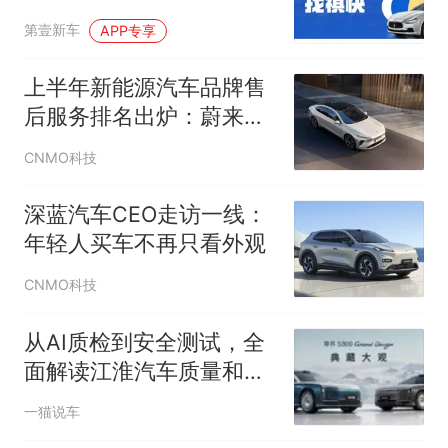
哪家更专业
第壹新车
APP专享
上半年新能源汽车品牌售
后服务排名出炉：蔚来登
顶
CNMO科技
深蓝汽车CEO走访一线：
年轻人买车不再只看外观
CNMO科技
从AI质检到安全测试，全
面解读江淮汽车质量和性
能
一猫说车