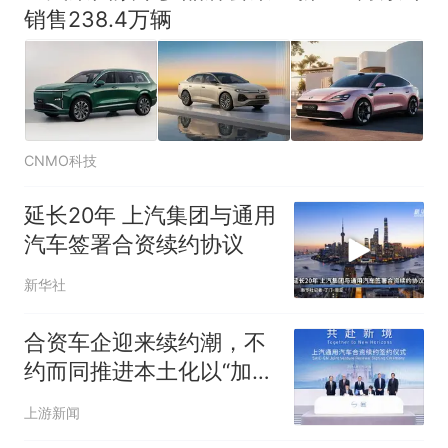
国大使骑行绕了几乎整个国境
5万的小车卖不动，40万以上
销售238.4万辆
线一圈，还曾两次到中国寻根
的抢着买
浙江人戒备 "白海豚"已创我国
纪录 带来严重影响
视频丨只要一枚命中就能让航
母瘫痪 轰-6J实力有多强？
CNMO科技
泰州父亲的手写家书遗失30
年，网友淘到后寄给女儿：花
延长20年 上汽集团与通用
鸟市场搬了，但爱还在
十多万人报名的考试，成绩
热
汽车签署合资续约协议
全部作废，公平么？
新华社
合资车企迎来续约潮，不
约而同推进本土化以“加
注”中国市场
上游新闻