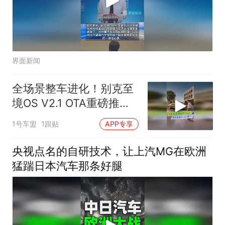
界面新闻
全场景整车进化！别克至
境OS V2.1 OTA重磅推
送！
1号车盟
1跟贴
APP专享
央视点名的自研技术，让上汽MG在欧洲
猛踹日本汽车那条好腿