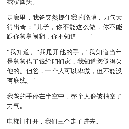
我没回头。
走廊里，我爸突然拽住我的胳膊，力气大
得出奇："儿子，你不能这么做，你不能
跟你舅舅闹翻，你不知道——"
"我知道。"我甩开他的手，"我知道当年
是舅舅借了钱给咱们家，我知道您觉得欠
他的。但爸，一个人可以卑微，但不能没
有底线。"
我爸的手停在半空中，整个人像被抽空了
力气。
电梯门打开，我们三个走了进去。