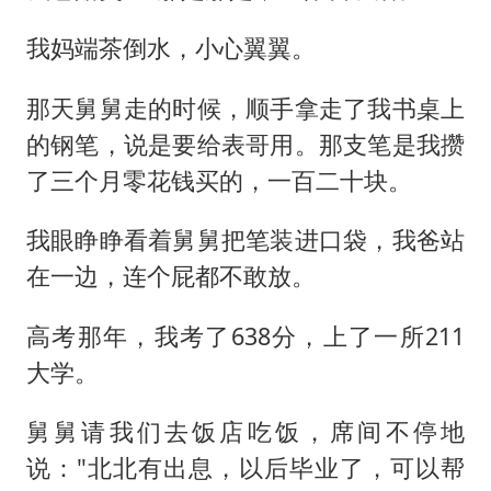
我妈端茶倒水，小心翼翼。
那天舅舅走的时候，顺手拿走了我书桌上
的钢笔，说是要给表哥用。那支笔是我攒
了三个月零花钱买的，一百二十块。
我眼睁睁看着舅舅把笔装进口袋，我爸站
在一边，连个屁都不敢放。
高考那年，我考了638分，上了一所211
大学。
舅舅请我们去饭店吃饭，席间不停地
说："北北有出息，以后毕业了，可以帮