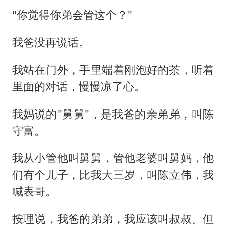
"你觉得你弟会管这个？"
我爸没再说话。
我站在门外，手里端着刚泡好的茶，听着
里面的对话，慢慢凉了心。
我妈说的"舅舅"，是我爸的亲弟弟，叫陈
守富。
我从小管他叫舅舅，管他老婆叫舅妈，他
们有个儿子，比我大三岁，叫陈立伟，我
喊表哥。
按理说，我爸的弟弟，我应该叫叔叔。但