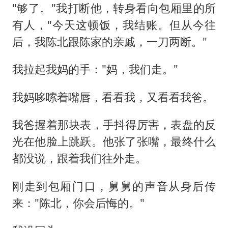
"够了。"我打断他，转身看向包厢里的所
有人，"今天这顿饭，我结账。但从今往
后，我陈北跟陈家的亲戚，一刀两断。"
我拉起我妈的手："妈，我们走。"
我妈哆嗦着嘴唇，看看我，又看看我爸。
我爸握着那块表，手抖得厉害，表盘的反
光在他脸上跳跃。他张了张嘴，最终什么
都没说，跟着我们往外走。
刚走到包厢门口，舅舅的声音从身后传
来："陈北，你会后悔的。"