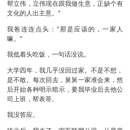
帮立伟，立伟现在跟我做生意，正缺个有
文化的人出主意。"
我爸连连点头："那是应该的，一家人
嘛。"
我低着头吃饭，一句话没说。
大学四年，我几乎没回过家。不是不想，
是不敢。每次回去，舅舅一家准会来，然
后开始各种明示暗示，要我毕业后去他公
司上班，帮表哥。
我没答应。