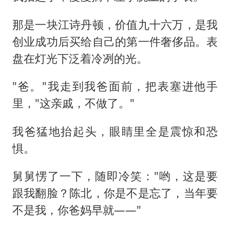
那是一块江诗丹顿，价值九十六万，是我
创业成功后买给自己的第一件奢侈品。表
盘在灯光下泛着冷冽的光。
"爸。"我走到我爸面前，把表塞进他手
里，"这亲戚，不做了。"
我爸猛地抬起头，眼睛里全是震惊和恐
惧。
舅舅愣了一下，随即冷笑："哟，这是要
跟我翻脸？陈北，你是不是忘了，当年要
不是我，你爸妈早就——"