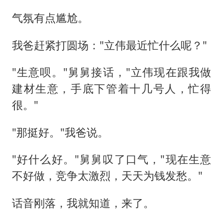
气氛有点尴尬。
我爸赶紧打圆场："立伟最近忙什么呢？"
"生意呗。"舅舅接话，"立伟现在跟我做
建材生意，手底下管着十几号人，忙得
很。"
"那挺好。"我爸说。
"好什么好。"舅舅叹了口气，"现在生意
不好做，竞争太激烈，天天为钱发愁。"
话音刚落，我就知道，来了。