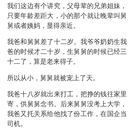
我们这边有个讲究，父母辈的兄弟姐妹，
只要年龄差距大，小的那个就让晚辈叫舅
舅或者姨妈，显得亲近。
我爸和舅舅差了十二岁。我爷爷奶奶生我
爸的时候才二十岁，生舅舅的时候已经三
十二了，算是老来得子。
所以从小，舅舅就被宠上了天。
我爸十八岁就出来打工，把挣的钱往家里
寄，供舅舅念书。后来舅舅没考上大学，
我爸又托关系给他找了份工作，在国企当
司机。