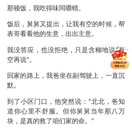
那顿饭，我吃得味同嚼蜡。
饭后，舅舅又提出，让我有空的时候，帮
表哥看看他的生意，出出主意。
我没答应，也没拒绝，只是含糊地说"有
分享单篇
空再说"。
佣金2.5元
分享购买VIP
佣金14元
分享单篇
回家的路上，我爸坐在副驾驶上，一直沉
佣金2.5元
默。
到了小区门口，他突然说："北北，爸知
道你心里不舒服。但你舅舅当年那八万
块，是真的救了咱们家的命。"