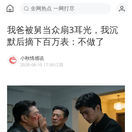
全网热点 一网打尽
我爸被舅当众扇3耳光，我沉
默后摘下百万表：不做了
小秋情感说
2026-06-10 17:50
·江西