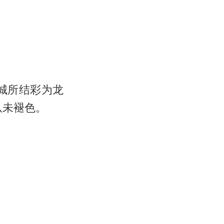
城所结彩为龙
从未褪色。