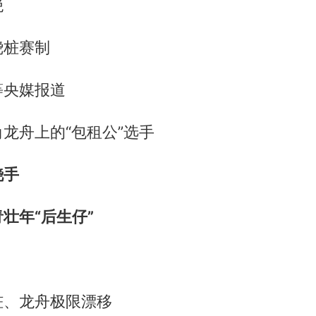
绝
绕桩赛制
等央媒报道
龙舟上的“包租公”选手
桡手
壮年“后生仔”
桩、龙舟极限漂移