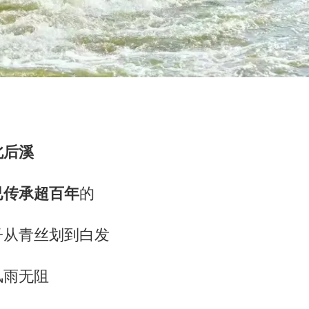
北后溪
已传承超百年
的
子从青丝划到白发
风雨无阻