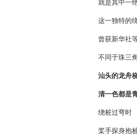
就是其中一
这一独特的
曾获新华社
不同于珠三角
汕头的龙舟
清一色都是青
绕桩过弯时
桨手探身抱