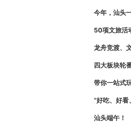
今年，汕头
50项文旅活
龙舟竞渡、
四大板块
轮
带你一站式
“好吃、好看
汕头端午！