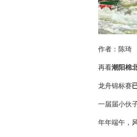
作者：陈琦
再看
潮阳棉
龙舟锦标赛
一届届小伙
年年端午，