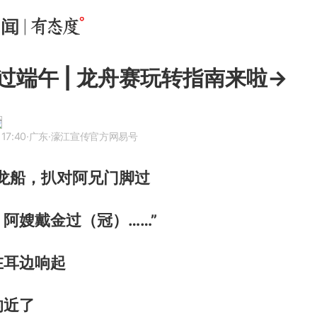
过端午 | 龙舟赛玩转指南来啦→
17:40
·广东
·濠江宣传官方网易号
扒龙船，扒对阿兄门脚过
阿嫂戴金过（冠）……”
在耳边响起
的近了