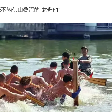
不输佛山叠滘的“龙舟F1”