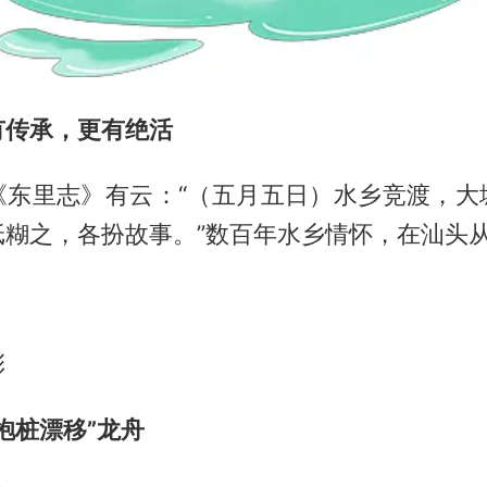
有传承，更有绝活
《东里志》有云：“（五月五日）水乡竞渡，大
纸糊之，各扮故事。”数百年水乡情怀，在汕头
彩
抱桩漂移”龙舟