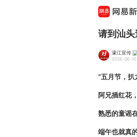
请到汕头
濠江宣传
2026-06-10 
“五月节，
阿兄插红花，
熟悉的童谣
端午也就真