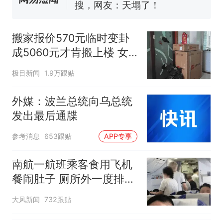
搜，网友：天塌了！
那个在床头放菜刀的女孩，
热
因老师一句“跟我回家”改写了
搬家报价570元临时变卦
人生
成5060元才肯搬上楼 女
子傻眼
极目新闻
1.9万跟贴
外媒：波兰总统向乌总统
发出最后通牒
参考消息
653跟贴
APP专享
南航一航班乘客食用飞机
餐闹肚子 厕所外一度排长
队
大风新闻
732跟贴