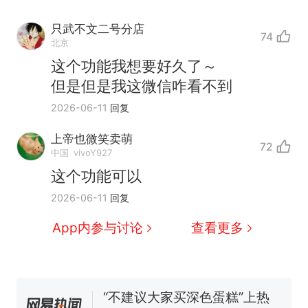
只武不文二号分店
74
北京
这个功能我想要好久了～
但是但是我这微信咋看不到
2026-06-11
回复
那个在床头放菜刀的女孩，
热
因老师一句“跟我回家”改写了
上帝也微笑卖萌
人生
72
搬家报价570元，搬到楼下
新
中国
vivoY927
交5060元才肯搬上楼！女子傻
这个功能可以
眼了……
空调24小时开着反而更省电？
2026-06-11
回复
电力部门回应
佛山一中学招聘物理教师，笔
App内参与讨论
查看更多
试前13名均遭淘汰？教育局：
已叫停招聘，成立调查组全面
十多万人报名的考试，成绩全
核查
部作废，公平么？
“不建议大家买深色蛋糕”上热