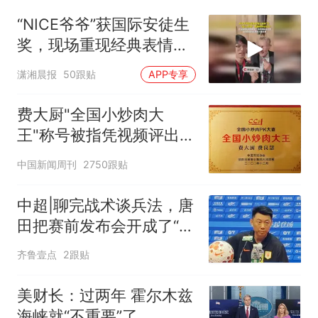
“NICE爷爷”获国际安徒生
奖，现场重现经典表情
包，向中国粉丝问好
潇湘晨报
50跟贴
APP专享
费大厨"全国小炒肉大
王"称号被指凭视频评出
官方回应
中国新闻周刊
2750跟贴
中超|聊完战术谈兵法，唐
田把赛前发布会开成了“军
师联盟”
齐鲁壹点
2跟贴
美财长：过两年 霍尔木兹
海峡就“不重要”了