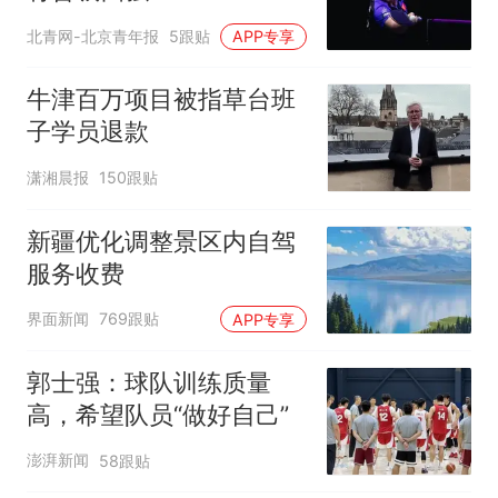
北青网-北京青年报
5跟贴
APP专享
牛津百万项目被指草台班
子学员退款
潇湘晨报
150跟贴
新疆优化调整景区内自驾
服务收费
界面新闻
769跟贴
APP专享
郭士强：球队训练质量
高，希望队员“做好自己”
澎湃新闻
58跟贴