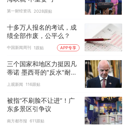
第一财经资讯
2028跟贴
十多万人报名的考试，成
绩全部作废，公平么？
中国新闻周刊
1跟贴
APP专享
三个国家和地区力挺因凡
蒂诺 墨西哥的"反水"耐人
寻味
上观新闻
116跟贴
被指“不刷脸不让进”！广
东多景区引争议
南方都市报
611跟贴