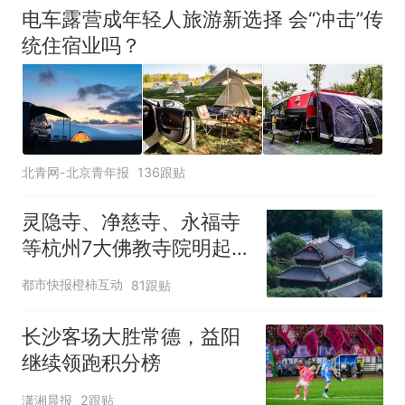
电车露营成年轻人旅游新选择 会“冲击”传
统住宿业吗？
北青网-北京青年报
136跟贴
灵隐寺、净慈寺、永福寺
等杭州7大佛教寺院明起
临时关闭，别跑空了
都市快报橙柿互动
81跟贴
长沙客场大胜常德，益阳
继续领跑积分榜
潇湘晨报
2跟贴