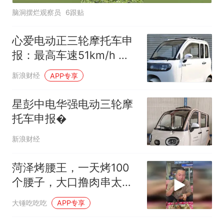
脑洞摆烂观察员
6跟贴
心爱电动正三轮摩托车申
报：最高车速51km/h 代
步实用性够吗？
新浪财经
APP专享
星彭中电华强电动三轮摩
托车申报�
新浪财经
菏泽烤腰王，一天烤100
个腰子，大口撸肉串太爽
了
大锤吃吃吃
APP专享