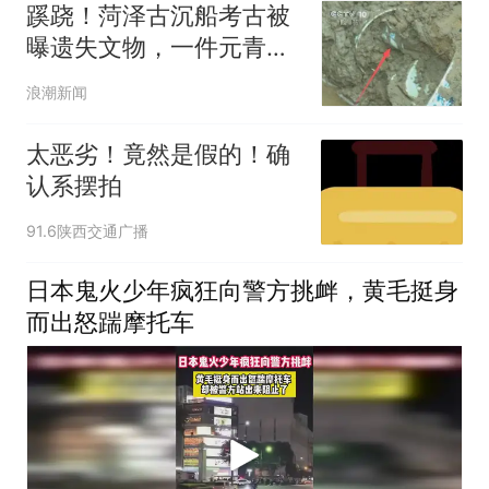
蹊跷！菏泽古沉船考古被
曝遗失文物，一件元青花
杯下落不明？山东省文旅
浪潮新闻
厅回应
太恶劣！竟然是假的！确
认系摆拍
91.6陕西交通广播
日本鬼火少年疯狂向警方挑衅，黄毛挺身
而出怒踹摩托车