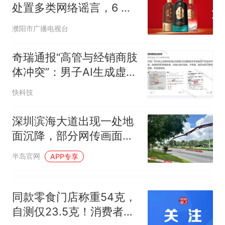
笔试第一被第二名传话劝弃考
处置多类网络谣言，6 起
官方通报
典型案例公布
那个在床头放菜刀的女孩，
热
濮阳市广播电视台
因老师一句“跟我回家”改写了
人生
奇瑞通报“高管与经销商肢
体冲突”：男子AI生成虚假
信息并散布 已被处以行政
快科技
处罚
深圳滨海大道出现一处地
面沉降，部分网传画面为
虚假信息
半岛官网
APP专享
同款零食门店称重54克，
自测仅23.5克！消费者质