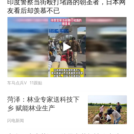
印度警察当街殴打堵路的朝圣者，日本网
友看后却羡慕不已
车马点兵V
11跟贴
菏泽：林业专家送科技下
乡 赋能林业生产
闪电新闻