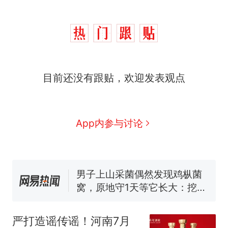
目前还没有跟贴，欢迎发表观点
那个在床头放菜刀的女孩，
热
因老师一句“跟我回家”改写了
人生
制裁瓜子饺子，美国怕什
新
App内参与讨论
么？
费大厨“全国小炒肉大王”称
号，仅凭视频评出？中国烹饪
协会回应
男子上山采菌偶然发现鸡枞菌
窝，原地守1天等它长大：挖了
140多朵
美国渔民钓获鲨鱼徒手将其拽
回大海 目击者直呼震惊 （视频
严打造谣传谣！河南7月
来源：参考消息）