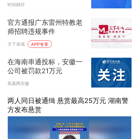
疑“好想来”称重翻倍
时间财经
官方通报广东雷州特教老
师招聘违规事件
天下泉城
APP专享
在海南串通投标，安徽一
公司被罚款21万元
凤凰网安徽
两人同日被通缉 悬赏最高25万元 湖南警
方发布悬赏