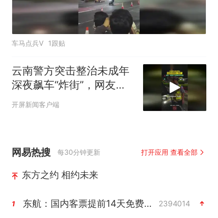
车马点兵V
1跟贴
云南警方突击整治未成年
深夜飙车“炸街”，网友：
抓得好！为警察叔叔点赞
开屏新闻客户端
网易热搜
每30分钟更新
打开应用 查看全部
东方之约 相约未来
东航：国内客票提前14天免费退改
2394014
1