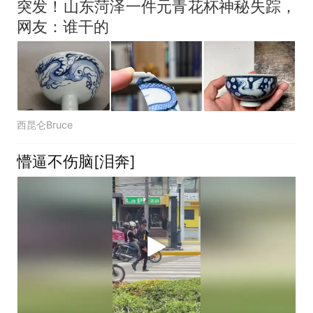
突发！山东菏泽一件元青花杯神秘失踪，
网友：谁干的
西昆仑Bruce
懵逼不伤脑[泪奔]