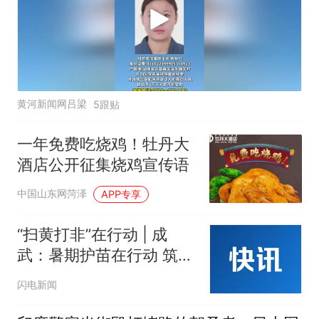
黄河新闻网吕梁
5跟贴
一年免费吃烧鸡！牡丹大
酒店公开征集烧鸡宣传语
中国山东网菏泽
APP专享
“扫黄打非”在行动 | 成
武：暑期护苗在行动 筑牢
未成年人文化防护网
闪电新闻