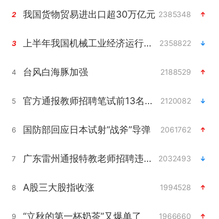
我国货物贸易进出口超30万亿元
2385348
2
上半年我国机械工业经济运行稳中有进
2358822
3
台风白海豚加强
2188529
4
官方通报教师招聘笔试前13名被淘汰
2120082
5
国防部回应日本试射“战斧”导弹
2061762
6
广东雷州通报特教老师招聘违规事件
2032493
7
A股三大股指收涨
1994528
8
“立秋的第一杯奶茶”又爆单了
1966660
9