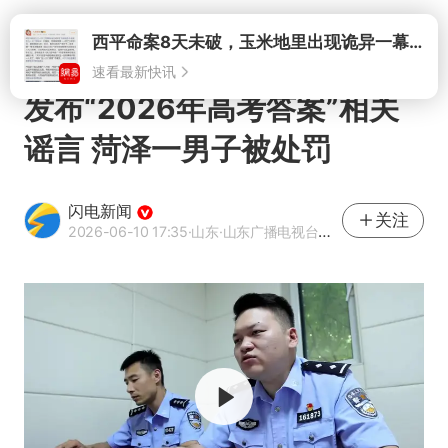
打开
西平命案8天未破，玉米地里出现诡异一幕，我突然想起了欧金中
速看最新快讯
发布“2026年高考答案”相关
谣言 菏泽一男子被处罚
闪电新闻
关注
2026-06-10 17:35
·山东
·山东广播电视台官方APP闪电新闻