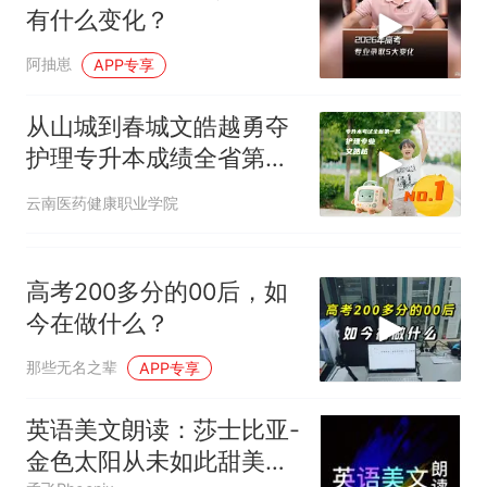
有什么变化？
阿抽崽
APP专享
从山城到春城文皓越勇夺
护理专升本成绩全省第一
上岸昆明医科大学
云南医药健康职业学院
高考200多分的00后，如
今在做什么？
那些无名之辈
APP专享
英语美文朗读：莎士比亚-
金色太阳从未如此甜美吻