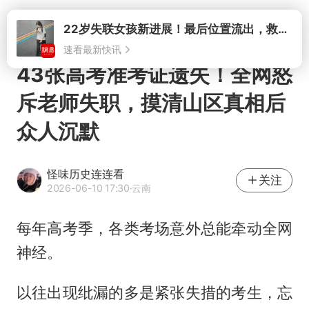
打开
22岁失联女孩新进展！最后位置流出，救援队再曝两大噩耗母亲崩溃
速看最新快讯
43张高考准考证遗失！全网怒
斥老师失职，摸清山区真相后
众人沉默
怪味历史连连看
关注
2026-06-10 17:30
·云南
每年高考季，各类考场意外总能牵动全网
神经。
以往出现纰漏的多是紧张失措的考生，忘