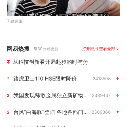
无处遁形
网易热搜
每30分钟更新
打开应用 查看全部
从科技创新看开局起步的时与势
路虎卫士110 HSE限时降价
2418598
1
我国发现稀散金属独立新矿物——乌斯河锗矿
2339437
2
台风“白海豚”登陆 各地各部门全力应对
2309366
3