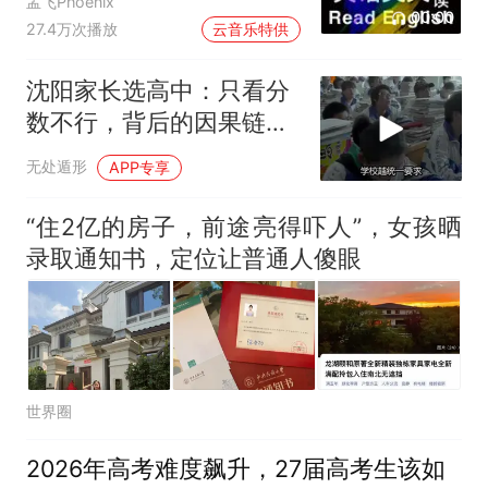
过
孟飞Phoenix
00:00
27.4万次播放
云音乐特供
沈阳家长选高中：只看分
数不行，背后的因果链你
看懂了吗？
无处遁形
APP专享
“住2亿的房子，前途亮得吓人”，女孩晒
录取通知书，定位让普通人傻眼
世界圈
2026年高考难度飙升，27届高考生该如