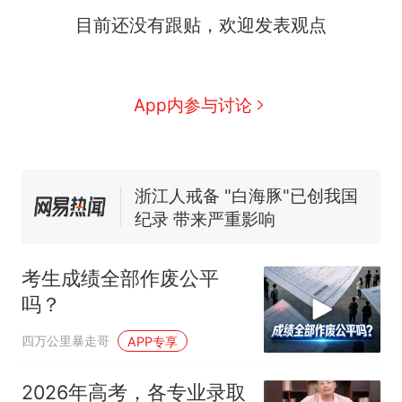
目前还没有跟贴，欢迎发表观点
十多万人报名的考试，成绩
热
全部作废，公平么？
全球唯一没有法定首都的国
新
App内参与讨论
家，刚改国名，总统就邀请中
国大使骑行绕了几乎整个国境
5万的小车卖不动，40万以上
线一圈，还曾两次到中国寻根
的抢着买
浙江人戒备 "白海豚"已创我国
纪录 带来严重影响
视频丨只要一枚命中就能让航
母瘫痪 轰-6J实力有多强？
考生成绩全部作废公平
大雨将至一家老小6分钟抢收完
吗？
1千斤稻谷
十多万人报名的考试，成绩
热
四万公里暴走哥
APP专享
全部作废，公平么？
2026年高考，各专业录取