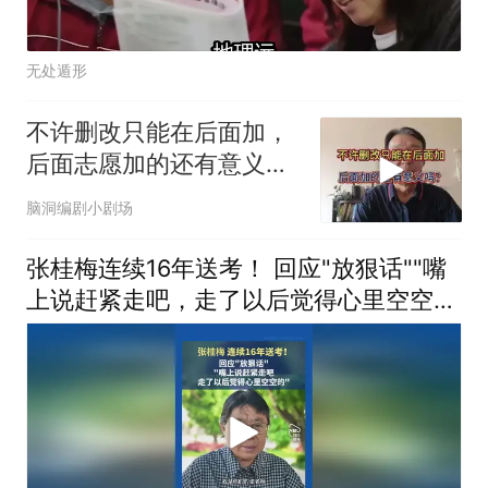
无处遁形
不许删改只能在后面加，
后面志愿加的还有意义
吗？
脑洞编剧小剧场
张桂梅连续16年送考！ 回应"放狠话""嘴
上说赶紧走吧，走了以后觉得心里空空
的"