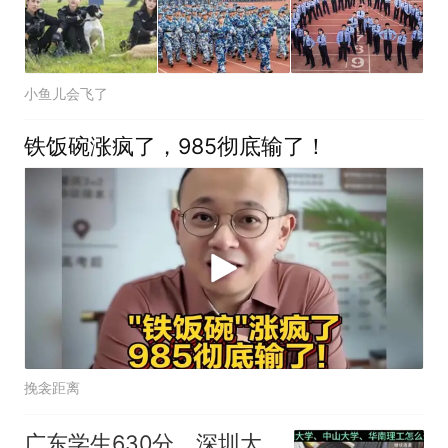
小鱼儿会飞了
铁饭碗涨疯了，985彻底输了！
挽衾距离
广东学生630分，深圳大