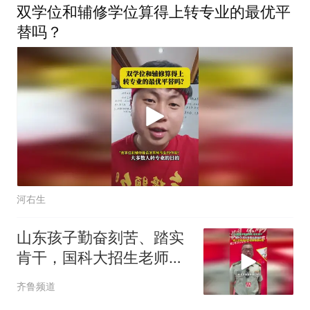
双学位和辅修学位算得上转专业的最优平
替吗？
河右生
山东孩子勤奋刻苦、踏实
肯干，国科大招生老师在
线肯定“要立志报国的心还
齐鲁频道
要健康体魄”