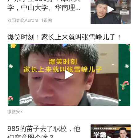
学，中山大学、华南理工
怎么选！
欧阳春晓Aurora
1跟贴
爆笑时刻！家长上来就叫张雪峰儿子！
微微安x
985的苗子去了职校，他
们究竟图个啥？