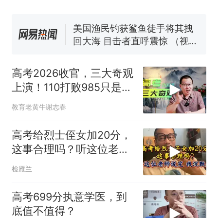
协会回应
男子上山采菌偶然发现鸡枞菌
窝，原地守1天等它长大：挖了
140多朵
美国渔民钓获鲨鱼徒手将其拽
回大海 目击者直呼震惊 （视频
来源：参考消息）
笔试第一被第二名传话劝弃考
官方通报
高考2026收官，三大奇观
那个在床头放菜刀的女孩，
热
上演！110打败985只是其
因老师一句“跟我回家”改写了
一
人生
教育老黄牛谢志春
高考给烈士侄女加20分，
这事合理吗？听这位老师
说完，我沉默了
检雁兰
高考699分执意学医，到
底值不值得？