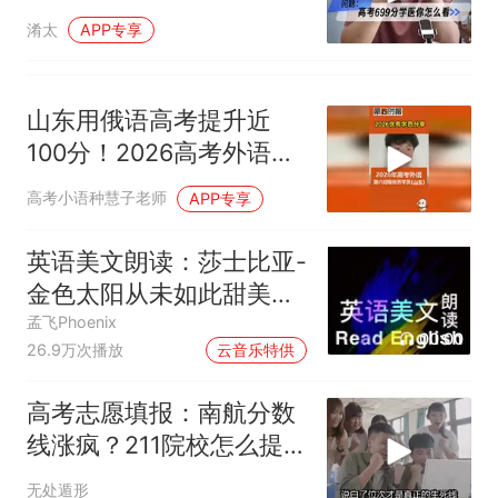
淆太
APP专享
山东用俄语高考提升近
100分！2026高考外语
121分学生有话说！
高考小语种慧子老师
APP专享
英语美文朗读：莎士比亚-
金色太阳从未如此甜美吻
过
孟飞Phoenix
00:00
26.9万次播放
云音乐特供
高考志愿填报：南航分数
线涨疯？211院校怎么提
前锁定位次？
无处遁形