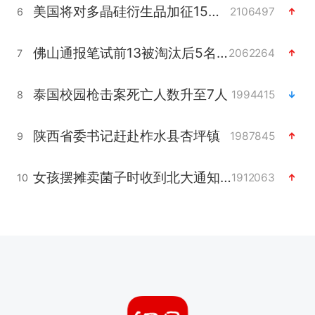
美国将对多晶硅衍生品加征15%关税
2106497
6
佛山通报笔试前13被淘汰后5名进体检
2062264
7
泰国校园枪击案死亡人数升至7人
1994415
8
陕西省委书记赶赴柞水县杏坪镇
1987845
9
女孩摆摊卖菌子时收到北大通知书
1912063
10