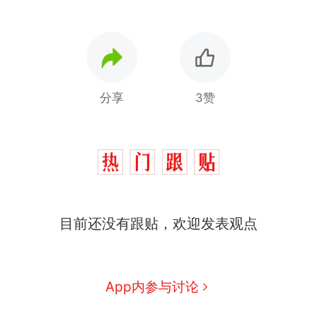
分享
3赞
那个在床头放菜刀的女孩，
热
目前还没有跟贴，欢迎发表观点
因老师一句“跟我回家”改写了
人生
制裁瓜子饺子，美国怕什
新
么？
费大厨“全国小炒肉大王”称
App内参与讨论
号，仅凭视频评出？中国烹饪