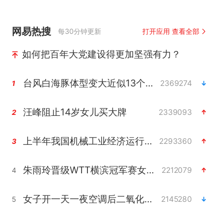
网易热搜
每30分钟更新
打开应用 查看全部
如何把百年大党建设得更加坚强有力？
台风白海豚体型变大近似13个浙江面积
2369274
1
汪峰阻止14岁女儿买大牌
2339093
2
上半年我国机械工业经济运行稳中有进
2293360
3
朱雨玲晋级WTT横滨冠军赛女单八强
2212079
4
女子开一天一夜空调后二氧化碳中毒
2145280
5