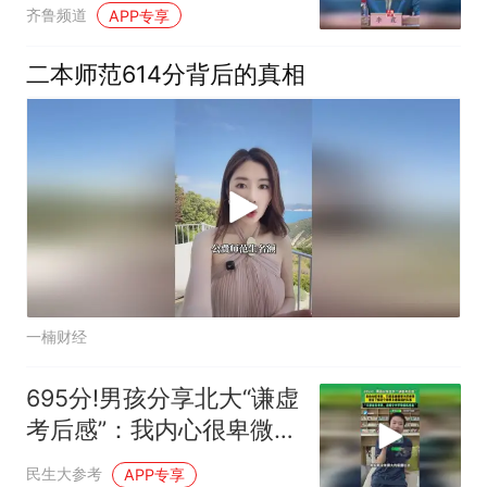
作结束，共录取考生
齐鲁频道
APP专享
872368人
二本师范614分背后的真相
一楠财经
695分!男孩分享北大“谦虚
考后感”：我内心很卑微，
只想去看看更大的世界
民生大参考
APP专享