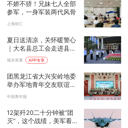
不娇不骄！兄妹七人全部
参军，一身军装两代风骨
上海徐汇
夏日送清凉，关怀暖警心
｜大名县总工会走进县公
安局开展 “送清凉” 慰问，
城乡发展
APP专享
助力公安 “零点行动”
团黑龙江省大兴安岭地委
举办军地青年交友联谊活
动
中国青年报
12架歼20二十分钟被“团
灭”，这个战绩，美军看后