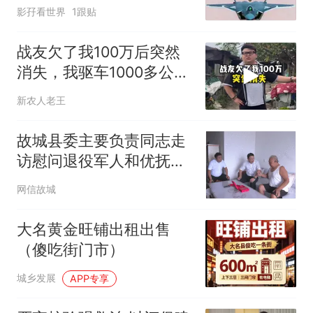
却高兴不起来！
影孖看世界
1跟贴
战友欠了我100万后突然
消失，我驱车1000多公里
上门要债
新农人老王
故城县委主要负责同志走
访慰问退役军人和优抚对
象
网信故城
大名黄金旺铺出租出售
（傻吃街门市）
城乡发展
APP专享