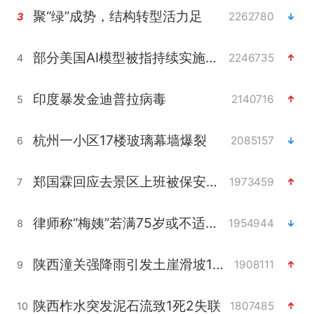
聚“绿”成势，结构转型活力足
2262780
3
部分美国AI模型被指持续实施有害行为
2246735
4
印度暴发金迪普拉病毒
2140716
5
杭州一小区17楼玻璃幕墙爆裂
2085157
6
郑国霖回应去景区上班被保安拦下
1973459
7
律师称“梅姨”若满75岁或不适用死刑
1954944
8
陕西潼关强降雨引发土崖滑坡1人失联
1908111
9
陕西柞水突发泥石流致1死2失联
1807485
10