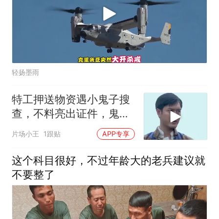
轻扬墨雨
特工押送物资遇小鬼子搜
查，不料亮出证件，鬼子
看了秒怂
片场小王
1跟贴
APP专享
这个科目很好，不过年龄大的老兵建议就
不要整了