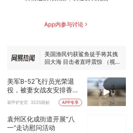
“不想干了特提出辞职”，疑
热
似南京大学数院院长辞职信流
传，院方回应：喻良教授已卸
费大厨“全国小炒肉大王”称
新
App内参与讨论
任院长一职，不清楚辞职信来
号，仅凭视频评出？中国烹饪
源；曾用手绘图做头像
协会回应
男子上山采菌偶然发现鸡枞菌
窝，原地守1天等它长大：挖了
140多朵
美国渔民钓获鲨鱼徒手将其拽
回大海 目击者直呼震惊 （视频
来源：参考消息）
笔试第一被第二名传话劝弃考
官方通报
美军B-52飞行员光荣退
惊艳！字都飘起来了 博主在田
役，被妻女战友安排香槟
间创作“悬浮字” 网友：真·裸眼
淋浴
3D！
“不想干了特提出辞职”，疑
热
装甲铲史官
3225跟贴
APP专享
似南京大学数院院长辞职信流
传，院方回应：喻良教授已卸
袁州区化成街道开展“八
任院长一职，不清楚辞职信来
一”走访慰问活动
源；曾用手绘图做头像