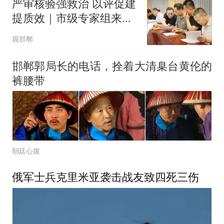
严审核验强救治 以评促建
提质效｜市级专家组来魏
县人民医院开展创伤中心
观邯郸
复审评估
邯郸郭局长的电话，拴着大清臬台黄伦的
裤腰带
朝廷心腹
俄军士兵克里米亚袭击战友致四死三伤