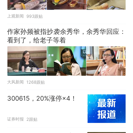
上观新闻
993跟贴
作家孙频被指抄袭余秀华，余秀华回应：
看到了，给老子等着
大风新闻
1268跟贴
300615，20%涨停×4！
证券时报
2跟贴