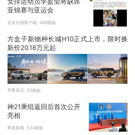
女排运动员李盈莹将缺席
亚锦赛与亚运会
北京日报客户端
449跟贴
方盒子新物种长城H10正式上市，限时换
新价20.18万元起
齐鲁壹点
33跟贴
神21乘组返回后首次公开
亮相
界面新闻
524跟贴