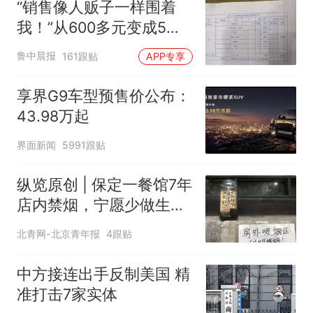
“销售像人贩子一样围着
我！”从600多元变成5万
元，57岁保洁阿姨做医美
鲁中晨报
161跟贴
APP专享
后眼睛肿到流泪、视物模
糊
享界G9车型预售价公布：
43.98万起
界面新闻
5991跟贴
纵览原创 | 保定一餐馆7年
店内禁烟，宁愿少做生意
也决不妥协，店内清清爽
北青网-北京青年报
4跟贴
爽是最大收获，老板呼吁
全民抵制室内吸烟
中方接连出手反制美国 精
准打击7家实体