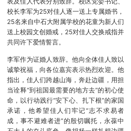
表及佳人代表分别致辞。校区党委书记、
校长李军为25对佳人逐一送上专属婚书，
25名来自中石大附属学校的花童为新人们
送上校园文创婚戒，25对佳人交换戒指并
共同许下爱情誓言。
李军作为证婚人致辞。他向全体佳人致以
诚挚祝福，向各位嘉宾表示热烈欢迎。他
指出，佳人们跨越山海，奔赴边疆，用担
当诠释“到祖国最需要的地方去”的初心使
命，以行动践行“安下心、扎下根”的家国
承诺，他希望佳人们牢记“志不求易者
成，事不避难者进”的殷切嘱托，永葆中
石大人的奋斗底色，像胡杨一样扎根边疆