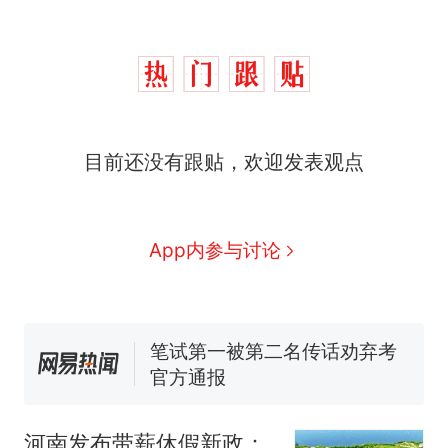
西班牙飞地休达边境，摩洛
热
哥士兵搬起大石块投向移民引
争议，此前一天内数万人从摩
费大厨“全国小炒肉大王”称
新
目前还没有跟贴，欢迎发表观点
洛哥涌入西班牙
号，仅凭视频评出？中国烹饪
协会回应
男子上山采菌偶然发现鸡枞菌
窝，原地守1天等它长大：挖了
App内参与讨论
140多朵
美国一场追捕行动中，一男子
在车辆行驶中爬上车顶跳舞。
（新京报）
笔试第一被第二名传话劝弃考
官方通报
美国渔民钓获鲨鱼徒手将其拽
回大海 目击者直呼震惊 （视频
来源：参考消息）
西班牙飞地休达边境，摩洛
热
哥士兵搬起大石块投向移民引
河南发布带薪休假新政：