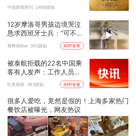
官方回应
中国新闻周刊
2468跟贴
12岁摩洛哥男孩边境哭泣
恳求西班牙士兵：“可不可
以不要把我遣返回国”
青蜂侠Bee
363跟贴
APP专享
被泰航拒载的22名中国乘
客有人发声：工作人员承
诺免费改签，最后却自费
红星新闻
383跟贴
APP专享
买机票回国
很多人爱吃，竟然是假的！上海多家热门
餐饮店被曝光，网友热议