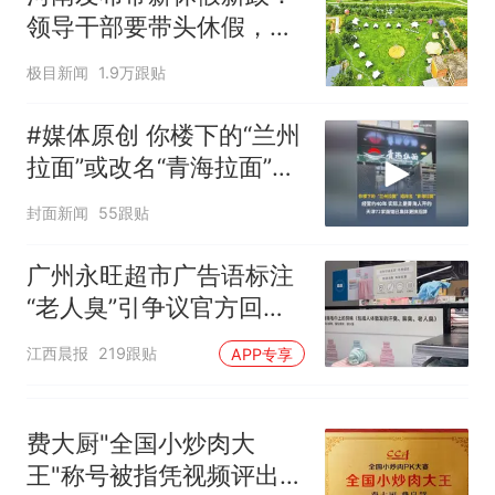
争议，此前一天内数万人从摩
领导干部要带头休假，推
洛哥涌入西班牙
动全员应休尽休、休满休
极目新闻
1.9万跟贴
足；鼓励3-7天弹性长
假，构建“周五半天+周末
#媒体原创 你楼下的“兰州
+年假”短途度假模式
拉面”或改名“青海拉面”，
经营约40年，实际上是青
封面新闻
55跟贴
海人开的，天津72家面馆
已集体更换招牌
广州永旺超市广告语标注
“老人臭”引争议官方回
应：统一上报反馈，门店
江西晨报
219跟贴
APP专享
核实完毕后会回电
费大厨"全国小炒肉大
王"称号被指凭视频评出