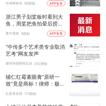
环球网资讯
68跟贴
APP专享
浙江男子划桨板时看到大
鱼，用桨把鱼拍晕后捞
起；当事人：鱼重7斤6
鲁中晨报
8跟贴
APP专享
两，做成红烧辣子鱼块，
味道很好
“中传多个艺术类专业取消
艺考”网友发声
都市快报橙柿互动
292跟贴
辅仁红霉素眼膏“原研一
致”竟是商标！律师：极易
误导消费者，不妥
红星资本局
113跟贴