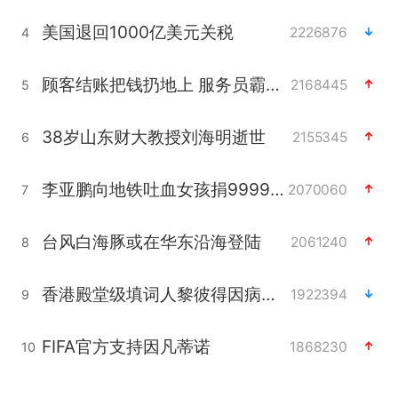
美国退回1000亿美元关税
2226876
4
顾客结账把钱扔地上 服务员霸气扔回
2168445
5
38岁山东财大教授刘海明逝世
2155345
6
李亚鹏向地铁吐血女孩捐99999元
2070060
7
台风白海豚或在华东沿海登陆
2061240
8
香港殿堂级填词人黎彼得因病离世 终年76岁
1922394
9
FIFA官方支持因凡蒂诺
1868230
10